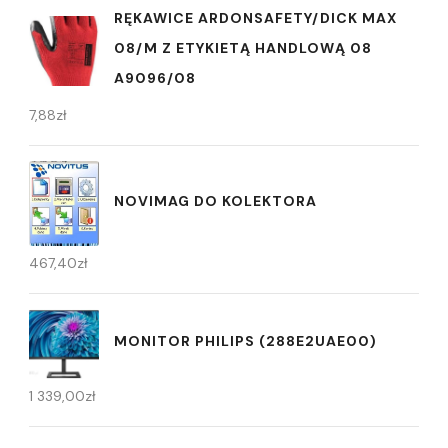
RĘKAWICE ARDONSAFETY/DICK MAX
08/M Z ETYKIETĄ HANDLOWĄ 08
A9096/08
7,88
zł
NOVIMAG DO KOLEKTORA
467,40
zł
MONITOR PHILIPS (288E2UAE00)
1 339,00
zł