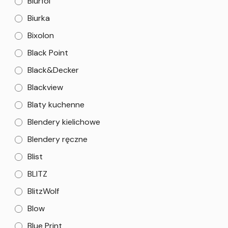
Biurfol
Biurka
Bixolon
Black Point
Black&Decker
Blackview
Blaty kuchenne
Blendery kielichowe
Blendery ręczne
Blist
BLITZ
BlitzWolf
Blow
Blue Print