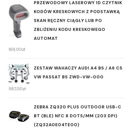
PRZEWODOWY LASEROWY 1D CZYTNIK
KODÓW KRESKOWYCH Z PODSTAWKĄ
SKAN RĘCZNY CIĄGŁY LUB PO
ZBLIŻENIU KODU KRESKOWEGO
AUTOMAT
169,00
zł
ZESTAW WAHACZY AUDI A4 B5 / A6 C5
VW PASSAT B5 ZWD-VW-000
587,00
zł
ZEBRA ZQ320 PLUS OUTDOOR USB-C
BT (BLE) NFC 8 DOTS/MM (203 DPI)
(ZQ32A0E04TE00)