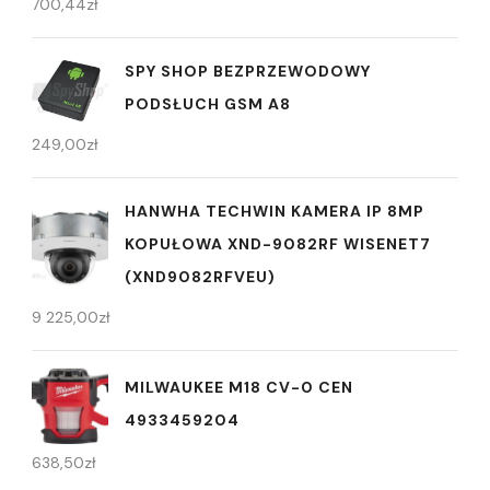
700,44
zł
SPY SHOP BEZPRZEWODOWY
PODSŁUCH GSM A8
249,00
zł
HANWHA TECHWIN KAMERA IP 8MP
KOPUŁOWA XND-9082RF WISENET7
(XND9082RFVEU)
9 225,00
zł
MILWAUKEE M18 CV-0 CEN
4933459204
638,50
zł