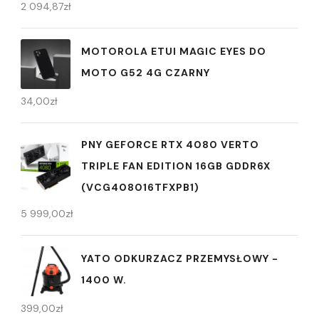
2 094,87
zł
MOTOROLA ETUI MAGIC EYES DO
MOTO G52 4G CZARNY
34,00
zł
PNY GEFORCE RTX 4080 VERTO
TRIPLE FAN EDITION 16GB GDDR6X
(VCG408016TFXPB1)
5 999,00
zł
YATO ODKURZACZ PRZEMYSŁOWY -
1400 W.
399,00
zł