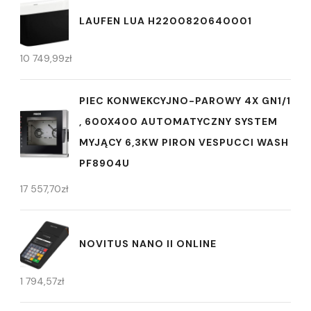
LAUFEN LUA H2200820640001
10 749,99
zł
PIEC KONWEKCYJNO-PAROWY 4X GN1/1
, 600X400 AUTOMATYCZNY SYSTEM
MYJĄCY 6,3KW PIRON VESPUCCI WASH
PF8904U
17 557,70
zł
NOVITUS NANO II ONLINE
1 794,57
zł