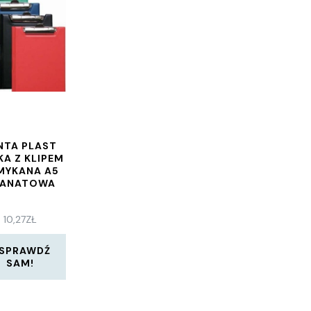
NTA PLAST
KA Z KLIPEM
MYKANA A5
RANATOWA
10,27
ZŁ
SPRAWDŹ
SAM!