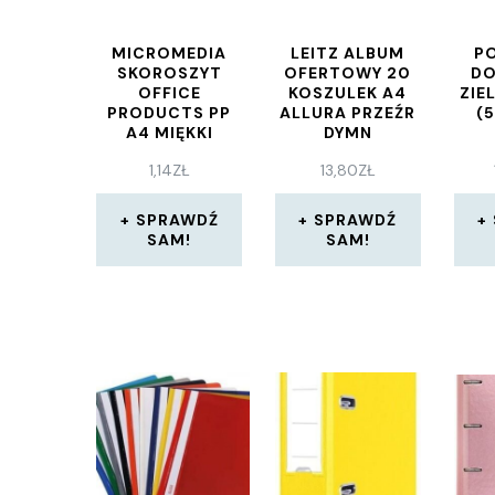
MICROMEDIA
LEITZ ALBUM
P
SKOROSZYT
OFERTOWY 20
DO
OFFICE
KOSZULEK A4
ZIE
PRODUCTS PP
ALLURA PRZEŹR
(
A4 MIĘKKI
DYMN
100/170MIKR.
1,14
ZŁ
13,80
ZŁ
WPINANY
CZARNY
SPRAWDŹ
SPRAWDŹ
SAM!
SAM!