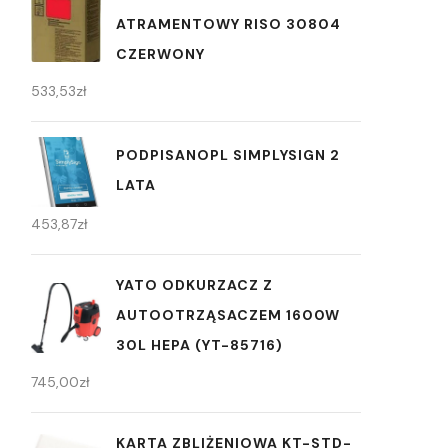
ATRAMENTOWY RISO 30804
CZERWONY
533,53
zł
PODPISANOPL SIMPLYSIGN 2
LATA
453,87
zł
YATO ODKURZACZ Z
AUTOOTRZĄSACZEM 1600W
30L HEPA (YT-85716)
745,00
zł
KARTA ZBLIŻENIOWA KT-STD-