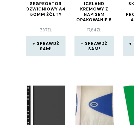
SEGREGATOR
ICELAND
S
DŹWIGNIOWY A4
KREMOWY Z
50MM ŻÓŁTY
NAPISEM
PR
OPAKOWANIE 5
A
SZTUK 222602
10
7,87
ZŁ
17,84
ZŁ
WPI
SPRAWDŹ
SPRAWDŹ
SAM!
SAM!