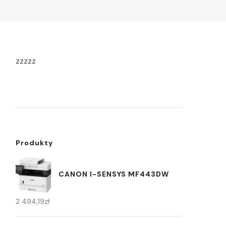
zzzzz
Produkty
CANON I-SENSYS MF443DW
2 494,19
zł