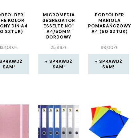
ODFOLDER
MICROMEDIA
PODFOLDER
HE KOLOR
SEGREGATOR
MARIOLA
LONY DIN A4
ESSELTE NO1
POMARAŃCZOWY
50 SZTUK)
A4/50MM
A4 (50 SZTUK)
BORDOWY
133,00
ZŁ
25,86
ZŁ
99,00
ZŁ
SPRAWDŹ
SPRAWDŹ
SPRAWDŹ
SAM!
SAM!
SAM!