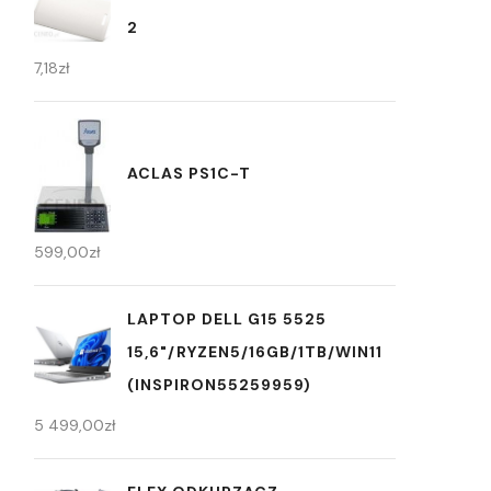
2
7,18
zł
ACLAS PS1C-T
599,00
zł
LAPTOP DELL G15 5525
15,6"/RYZEN5/16GB/1TB/WIN11
(INSPIRON55259959)
5 499,00
zł