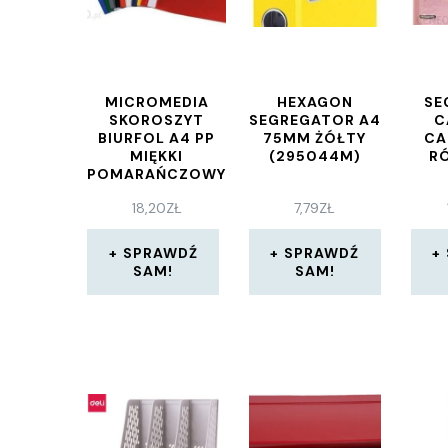
MICROMEDIA
HEXAGON
SE
SKOROSZYT
SEGREGATOR A4
C
BIURFOL A4 PP
75MM ŻÓŁTY
CA
MIĘKKI
(295044M)
R
POMARAŃCZOWY
OPAKOWANIE 20
18,20
ZŁ
7,79
ZŁ
SZT
SPRAWDŹ
SPRAWDŹ
SAM!
SAM!