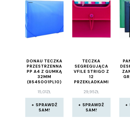
DONAU TECZKA
TECZKA
PA
PRZESTRZENNA
SEGREGUJĄCA
DES
PP A4 Z GUMKĄ
VFILE STRIGO Z
ZA
32MM
12
G
(8545001PL10)
PRZEKŁADKAMI
A4 RÓŻOWA
15,01
ZŁ
29,95
ZŁ
SF036
SPRAWDŹ
SPRAWDŹ
SAM!
SAM!