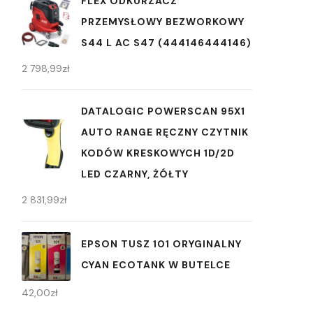
FLEX ODKURZACZ
PRZEMYSŁOWY BEZWORKOWY
S44 L AC S47 (444146444146)
2 798,99
zł
DATALOGIC POWERSCAN 95X1
AUTO RANGE RĘCZNY CZYTNIK
KODÓW KRESKOWYCH 1D/2D
LED CZARNY, ŻÓŁTY
2 831,99
zł
EPSON TUSZ 101 ORYGINALNY
CYAN ECOTANK W BUTELCE
42,00
zł