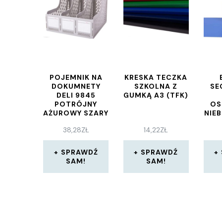
POJEMNIK NA
KRESKA TECZKA
DOKUMNETY
SZKOLNA Z
SE
DELI 9845
GUMKĄ A3 (TFK)
POTRÓJNY
OS
AŻUROWY SZARY
NIEB
38,28
ZŁ
14,22
ZŁ
SPRAWDŹ
SPRAWDŹ
SAM!
SAM!