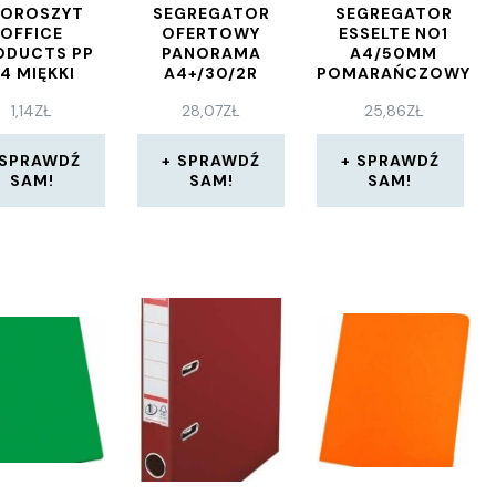
KOROSZYT
SEGREGATOR
SEGREGATOR
OFFICE
OFERTOWY
ESSELTE NO1
ODUCTS PP
PANORAMA
A4/50MM
4 MIĘKKI
A4+/30/2R
POMARAŃCZOWY
0/170MIKR.
1,14
ZŁ
28,07
ZŁ
25,86
ZŁ
NANY ŻÓŁTY
SPRAWDŹ
SPRAWDŹ
SPRAWDŹ
SAM!
SAM!
SAM!