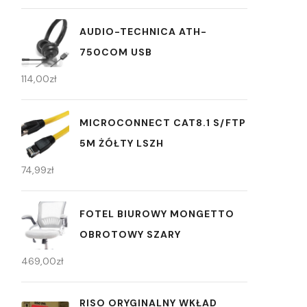
AUDIO-TECHNICA ATH-
750COM USB
114,00
zł
MICROCONNECT CAT8.1 S/FTP
5M ŻÓŁTY LSZH
74,99
zł
FOTEL BIUROWY MONGETTO
OBROTOWY SZARY
469,00
zł
RISO ORYGINALNY WKŁAD