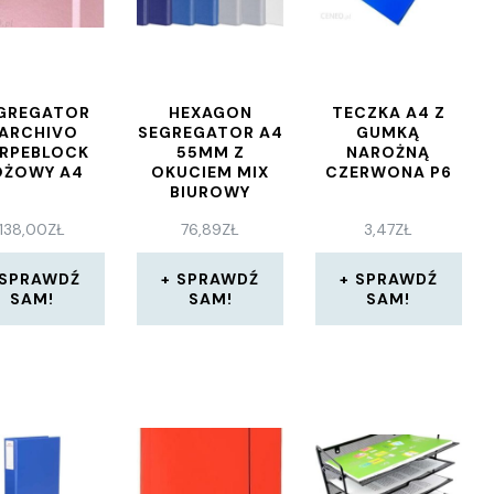
GREGATOR
HEXAGON
TECZKA A4 Z
ARCHIVO
SEGREGATOR A4
GUMKĄ
RPEBLOCK
55MM Z
NAROŻNĄ
ÓŻOWY A4
OKUCIEM MIX
CZERWONA P6
BIUROWY
138,00
ZŁ
76,89
ZŁ
3,47
ZŁ
SPRAWDŹ
SPRAWDŹ
SPRAWDŹ
SAM!
SAM!
SAM!