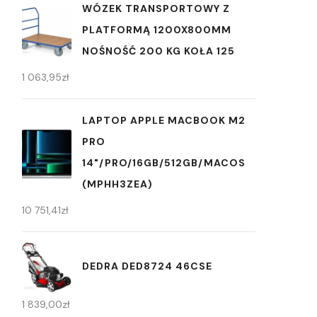
WÓZEK TRANSPORTOWY Z
PLATFORMĄ 1200X800MM
NOŚNOŚĆ 200 KG KOŁA 125
1 063,95
zł
LAPTOP APPLE MACBOOK M2
PRO
14"/PRO/16GB/512GB/MACOS
(MPHH3ZEA)
10 751,41
zł
DEDRA DED8724 46CSE
1 839,00
zł