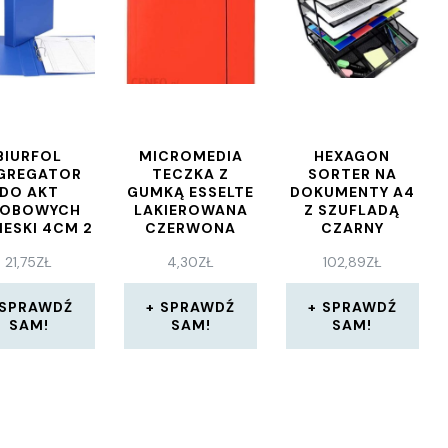
BIURFOL
MICROMEDIA
HEXAGON
GREGATOR
TECZKA Z
SORTER NA
DO AKT
GUMKĄ ESSELTE
DOKUMENTY A4
OBOWYCH
LAKIEROWANA
Z SZUFLADĄ
IESKI 4CM 2
CZERWONA
CZARNY
RINGI
21,75
ZŁ
4,30
ZŁ
102,89
ZŁ
SPRAWDŹ
SPRAWDŹ
SPRAWDŹ
SAM!
SAM!
SAM!