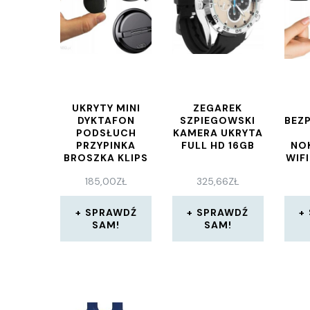
UKRYTY MINI
ZEGAREK
DYKTAFON
SZPIEGOWSKI
BEZ
PODSŁUCH
KAMERA UKRYTA
PRZYPINKA
FULL HD 16GB
NO
BROSZKA KLIPS
WIF
16GB JNN Q3
185,00
ZŁ
325,66
ZŁ
SPRAWDŹ
SPRAWDŹ
SAM!
SAM!