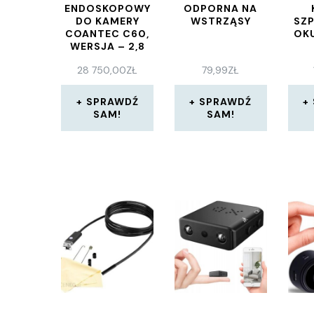
ENDOSKOPOWY
ODPORNA NA
DO KAMERY
WSTRZĄSY
SZ
COANTEC C60,
OKU
WERSJA – 2,8
MM/ 2,0 M
28 750,00
ZŁ
79,99
ZŁ
(2820)
SPRAWDŹ
SPRAWDŹ
SAM!
SAM!