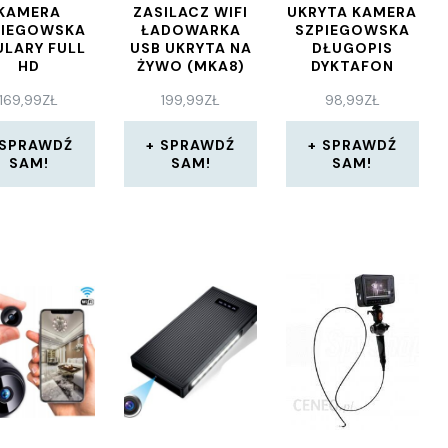
KAMERA
ZASILACZ WIFI
UKRYTA KAMERA
PIEGOWSKA
ŁADOWARKA
SZPIEGOWSKA
LARY FULL
USB UKRYTA NA
DŁUGOPIS
HD
ŻYWO (MKA8)
DYKTAFON
FULLHD
169,99
ZŁ
199,99
ZŁ
98,99
ZŁ
SPRAWDŹ
SPRAWDŹ
SPRAWDŹ
SAM!
SAM!
SAM!