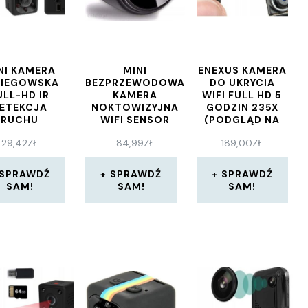
NI KAMERA
MINI
ENEXUS KAMERA
PIEGOWSKA
BEZPRZEWODOWA
DO UKRYCIA
ULL-HD IR
KAMERA
WIFI FULL HD 5
ETEKCJA
NOKTOWIZYJNA
GODZIN 235X
RUCHU
WIFI SENSOR
(PODGLĄD NA
MINIKAMERA
ŻYWO)
29,42
ZŁ
84,99
ZŁ
189,00
ZŁ
G06521511
SPRAWDŹ
SPRAWDŹ
SPRAWDŹ
SAM!
SAM!
SAM!