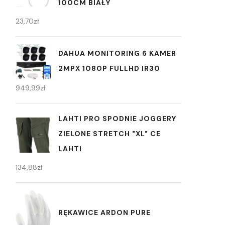
100CM BIAŁY
23,70
zł
DAHUA MONITORING 6 KAMER
2MPX 1080P FULLHD IR30
949,99
zł
LAHTI PRO SPODNIE JOGGERY
ZIELONE STRETCH "XL" CE
LAHTI
134,88
zł
RĘKAWICE ARDON PURE