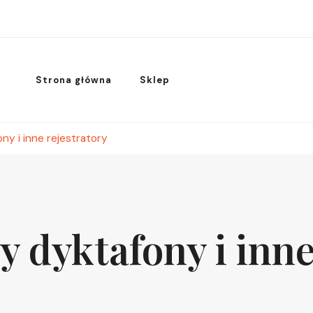
Strona główna
Sklep
y i inne rejestratory
dyktafony i inne