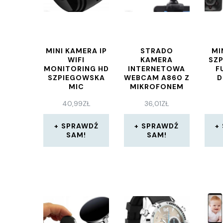
MINI KAMERA IP
STRADO
MI
WIFI
KAMERA
SZ
MONITORING HD
INTERNETOWA
F
SZPIEGOWSKA
WEBCAM A860 Z
D
MIC
MIKROFONEM
CZARNA
40,99
ZŁ
36,01
ZŁ
SPRAWDŹ
SPRAWDŹ
SAM!
SAM!