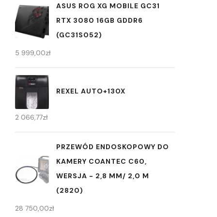
ASUS ROG XG MOBILE GC31
RTX 3080 16GB GDDR6
(GC31S052)
5 999,00
zł
REXEL AUTO+130X
2 066,77
zł
PRZEWÓD ENDOSKOPOWY DO
KAMERY COANTEC C60,
WERSJA - 2,8 MM/ 2,0 M
(2820)
28 750,00
zł