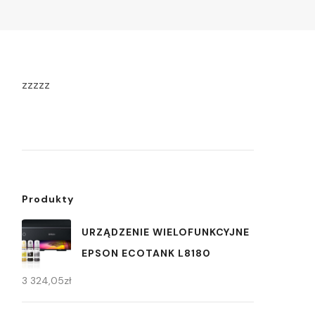
zzzzz
Produkty
URZĄDZENIE WIELOFUNKCYJNE
EPSON ECOTANK L8180
3 324,05
zł