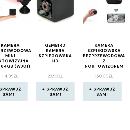
KAMERA
GEMBIRD
KAMERA
PRZEWODOWA
KAMERA
SZPIEGOWSKA
MINI
SZPIEGOWSKA
BEZPRZEWODOWA
KTOWIZYJNA
HD
Z
I 64GB (WJ01)
NOKTOWIZOREM
114,99
ZŁ
23,99
ZŁ
150,00
ZŁ
SPRAWDŹ
SPRAWDŹ
SPRAWDŹ
SAM!
SAM!
SAM!