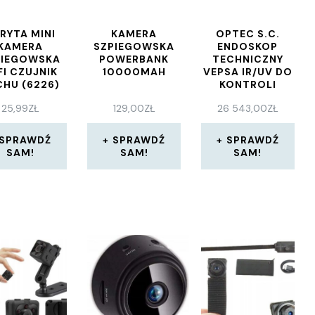
RYTA MINI
KAMERA
OPTEC S.C.
KAMERA
SZPIEGOWSKA
ENDOSKOP
PIEGOWSKA
POWERBANK
TECHNICZNY
FI CZUJNIK
10000MAH
VEPSA IR/UV DO
CHU (6226)
KONTROLI
POWIERZCHNI
25,99
ZŁ
129,00
ZŁ
26 543,00
ZŁ
SPAWANYCH
MODEL IR 4-WAY
1 5 M
SPRAWDŹ
SPRAWDŹ
SPRAWDŹ
SAM!
SAM!
SAM!