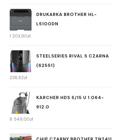
DRUKARKA BROTHER HL-
L5100DN
1 203,90
zł
STEELSERIES RIVAL 5 CZARNA
(62551)
238,82
zł
KARCHER HDS 5/15 U 1.064-
912.0
8 549,00
zł
CHIP CZARNY BROTHER TN2411