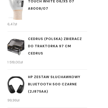
TOUCH WHITE 06/XS 07
A8008/07
6,47
zł
CEDRUS (POLSKA) ZBIERACZ
DO TRAKTORKA 97 CM
CEDRUS
1 519,00
zł
HP ZESTAW SŁUCHAWKOWY
BLUETOOTH 500 CZARNE
(2J875AA)
99,99
zł