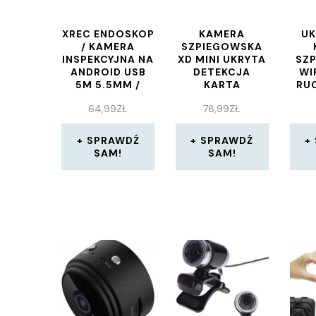
XREC ENDOSKOP
KAMERA
UK
/ KAMERA
SZPIEGOWSKA
INSPEKCYJNA NA
XD MINI UKRYTA
SZ
ANDROID USB
DETEKCJA
WI
5M 5.5MM /
KARTA
RU
AN99 (SB4192)
64,99
ZŁ
78,99
ZŁ
SPRAWDŹ
SPRAWDŹ
SAM!
SAM!