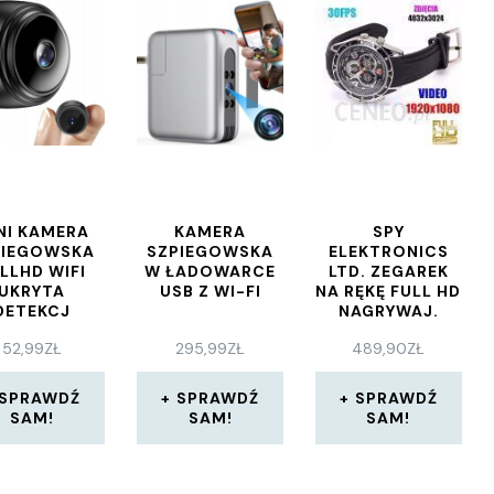
NI KAMERA
KAMERA
SPY
PIEGOWSKA
SZPIEGOWSKA
ELEKTRONICS
LLHD WIFI
W ŁADOWARCE
LTD. ZEGAREK
UKRYTA
USB Z WI-FI
NA RĘKĘ FULL HD
DETEKCJ
NAGRYWAJ.
OBRAZ+DŹWIĘK.
52,99
ZŁ
295,99
ZŁ
489,90
ZŁ
SPRAWDŹ
SPRAWDŹ
SPRAWDŹ
SAM!
SAM!
SAM!