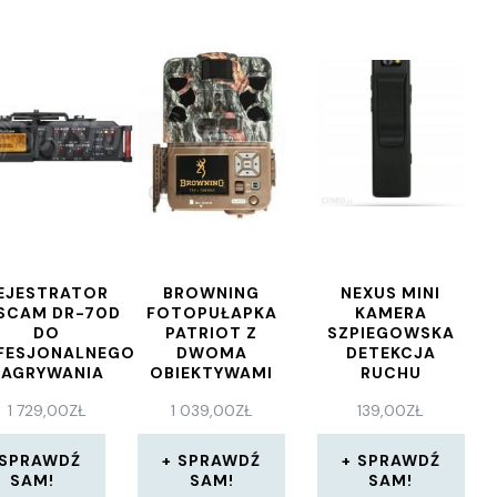
REJESTRATOR
BROWNING
NEXUS MINI
SCAM DR-70D
FOTOPUŁAPKA
KAMERA
DO
PATRIOT Z
SZPIEGOWSKA
FESJONALNEGO
DWOMA
DETEKCJA
NAGRYWANIA
OBIEKTYWAMI
RUCHU
WIĘKU AUDIO Z
DYKTAFON
1 729,00
ZŁ
1 039,00
ZŁ
139,00
ZŁ
ER I APARATÓW
SPRAWDŹ
SPRAWDŹ
SPRAWDŹ
SAM!
SAM!
SAM!