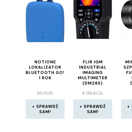
NOTIONE
FLIR IGM
MI
LOKALIZATOR
INDUSTRIAL
SZ
BLUETOOTH GO!
IMAGING
FU
1 ROK
MULTIMETER
(DM285)
99,00
ZŁ
4 138,60
ZŁ
SPRAWDŹ
SPRAWDŹ
SAM!
SAM!