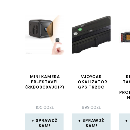
MINI KAMERA
VJOYCAR
​
ER-ESTAVEL
LOKALIZATOR
TA
(RKB08CXVJG1P)
GPS TK20C
PRO
DŹ
100,00
ZŁ
999,00
ZŁ
KAM
SPRAWDŹ
SPRAWDŹ
SAM!
SAM!