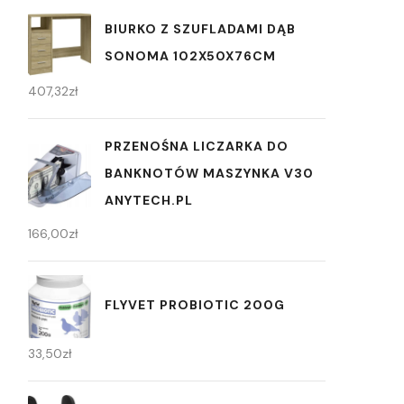
BIURKO Z SZUFLADAMI DĄB
SONOMA 102X50X76CM
407,32
zł
PRZENOŚNA LICZARKA DO
BANKNOTÓW MASZYNKA V30
ANYTECH.PL
166,00
zł
FLYVET PROBIOTIC 200G
33,50
zł