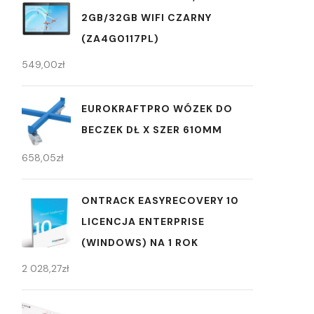
2GB/32GB WIFI CZARNY
(ZA4G0117PL)
549,00
zł
EUROKRAFTPRO WÓZEK DO
BECZEK DŁ X SZER 610MM
658,05
zł
ONTRACK EASYRECOVERY 10
LICENCJA ENTERPRISE
(WINDOWS) NA 1 ROK
2 028,27
zł