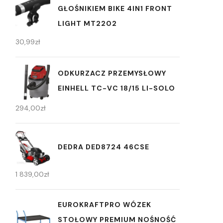
GŁOŚNIKIEM BIKE 4IN1 FRONT
LIGHT MT2202
30,99
zł
ODKURZACZ PRZEMYSŁOWY
EINHELL TC-VC 18/15 LI-SOLO
294,00
zł
DEDRA DED8724 46CSE
1 839,00
zł
EUROKRAFTPRO WÓZEK
STOŁOWY PREMIUM NOŚNOŚĆ