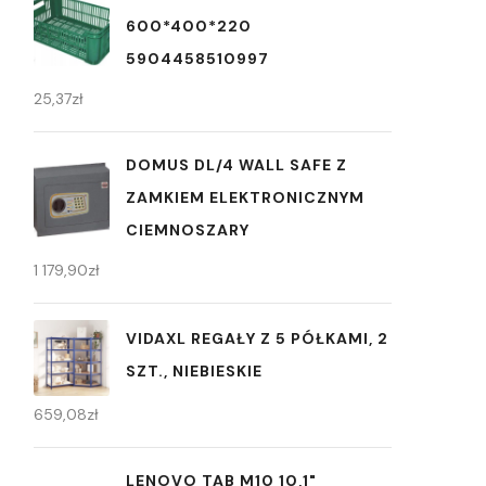
600*400*220
5904458510997
25,37
zł
DOMUS DL/4 WALL SAFE Z
ZAMKIEM ELEKTRONICZNYM
CIEMNOSZARY
1 179,90
zł
VIDAXL REGAŁY Z 5 PÓŁKAMI, 2
SZT., NIEBIESKIE
659,08
zł
LENOVO TAB M10 10,1"