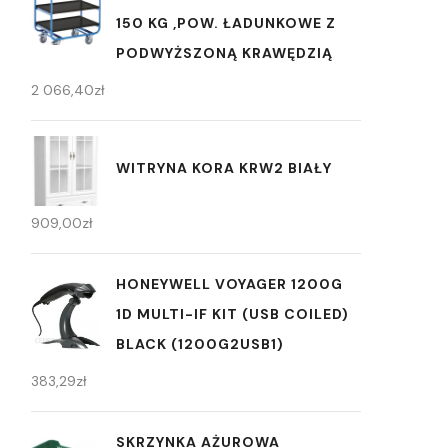
150 KG ,POW. ŁADUNKOWE Z
PODWYŻSZONĄ KRAWĘDZIĄ
2 066,40
zł
WITRYNA KORA KRW2 BIAŁY
909,00
zł
HONEYWELL VOYAGER 1200G
1D MULTI-IF KIT (USB COILED)
BLACK (1200G2USB1)
383,29
zł
SKRZYNKA AŻUROWA