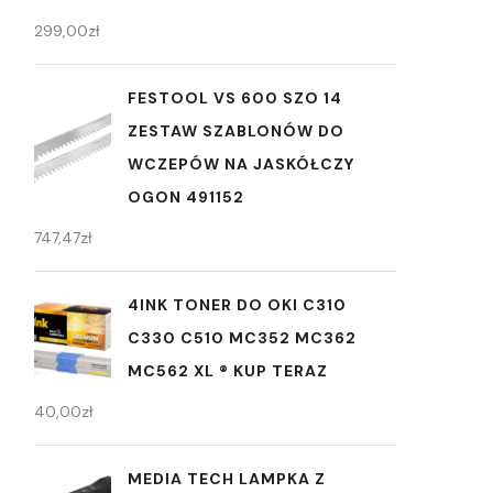
299,00
zł
FESTOOL VS 600 SZO 14
ZESTAW SZABLONÓW DO
WCZEPÓW NA JASKÓŁCZY
OGON 491152
747,47
zł
4INK TONER DO OKI C310
C330 C510 MC352 MC362
MC562 XL ® KUP TERAZ
40,00
zł
MEDIA TECH LAMPKA Z