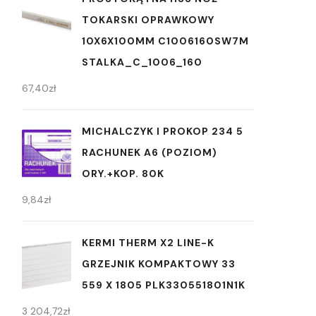
TOKARSKI OPRAWKOWY
10X6X100MM C1006160SW7M
STALKA_C_1006_160
67,40
zł
MICHALCZYK I PROKOP 234 5
RACHUNEK A6 (POZIOM)
ORY.+KOP. 80K
9,84
zł
KERMI THERM X2 LINE-K
GRZEJNIK KOMPAKTOWY 33
559 X 1805 PLK330551801N1K
3 204,72
zł