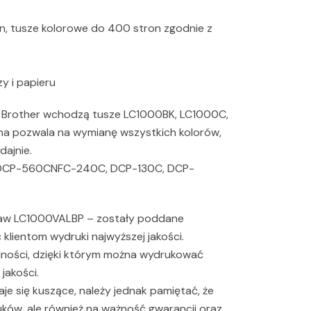
n, tusze kolorowe do 400 stron zgodnie z
y i papieru
 Brother wchodzą tusze LC1000BK, LC1000C,
na pozwala na wymianę wszystkich kolorów,
dajnie.
MDCP-560CNFC-240C, DCP-130C, DCP-
taw LC1000VALBP – zostały poddane
lientom wydruki najwyższej jakości.
jności, dzięki którym można wydrukować
jakości.
e się kuszące, należy jednak pamiętać, że
uków, ale również na ważność gwarancji oraz