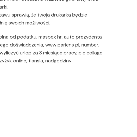
rki.
awu sprawią, że twoja drukarka będzie
łnię swoich możliwości.
olna od podatku, maspex hr, auto prezydenta
dnego doświadczenia, www pariens pl, number,
wyliczyć urlop za 3 miesiące pracy, pic collage
yżyk online, tlansla, nadgodziny