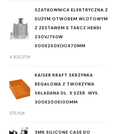
SZATKOWNICA ELEKTRYCZNA Z
DUŻYM OTWOREM WLOTOWYM
Z ZESTAWEM 5 TARCZ HENDI
230V/750W
500X250X(H)470MM
4 820,37
zł
KAISER KRAFT SKRZYNKA
REGAŁOWA Z TWORZYWA
SKŁADANA DŁ. X SZER. WYS.
300X200X100MM
375,15
zł
3MK SILICONE CASE DO