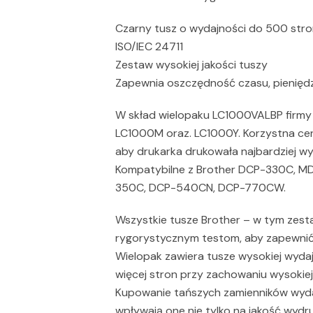
Czarny tusz o wydajności do 500 stro
ISO/IEC 24711
Zestaw wysokiej jakości tuszy
Zapewnia oszczędność czasu, pieniędz
W skład wielopaku LC1000VALBP firmy
LC1000M oraz. LC1000Y. Korzystna ce
aby drukarka drukowała najbardziej wy
Kompatybilne z Brother DCP-330C, 
350C, DCP-540CN, DCP-770CW.
Wszystkie tusze Brother – w tym zes
rygorystycznym testom, aby zapewnić k
Wielopak zawiera tusze wysokiej wyda
więcej stron przy zachowaniu wysokiej 
Kupowanie tańszych zamienników wydaj
wpływają one nie tylko na jakość wydr