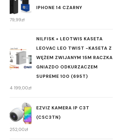
IPHONE 14 CZARNY
79,99
zł
NILFISK + LEOTWIS KASETA
LEOVAC LEO TWIST -KASETA Z
WĘŻEM ZWIJANYM 15M RACZKA
GNIAZDO ODKURZACZEM
SUPREME 100 (695T)
4 199,00
zł
EZVIZ KAMERA IP C3T
(CSC3TN)
252,00
zł