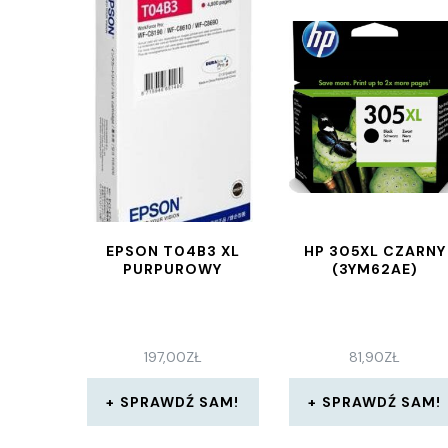
EPSON T04B3 XL
HP 305XL CZARNY
PURPUROWY
(3YM62AE)
197,00
ZŁ
81,90
ZŁ
SPRAWDŹ SAM!
SPRAWDŹ SAM!