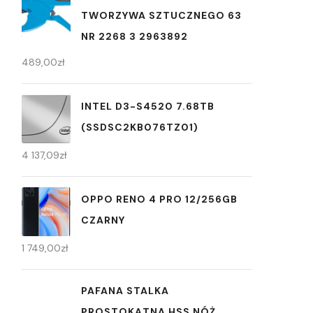
TWORZYWA SZTUCZNEGO 63
NR 2268 3 2963892
489,00
zł
INTEL D3-S4520 7.68TB
(SSDSC2KB076TZ01)
4 137,09
zł
OPPO RENO 4 PRO 12/256GB
CZARNY
1 749,00
zł
PAFANA STALKA
PROSTOKĄTNA HSS NÓŻ