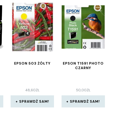
EPSON 503 ŻÓŁTY
EPSON T1591 PHOTO
CZARNY
48,60
ZŁ
50,00
ZŁ
SPRAWDŹ SAM!
SPRAWDŹ SAM!