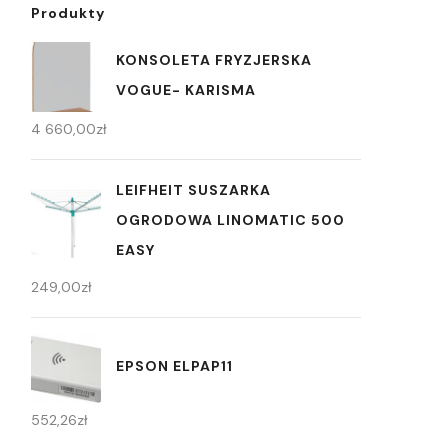
Produkty
KONSOLETA FRYZJERSKA
VOGUE- KARISMA
4 660,00
zł
LEIFHEIT SUSZARKA
OGRODOWA LINOMATIC 500
EASY
249,00
zł
EPSON ELPAP11
552,26
zł