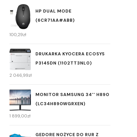
HP DUAL MODE
(6CR71AA#ABB)
100,29
zł
DRUKARKA KYOCERA ECOSYS
P3145DN (1102TT3NL0)
2 046,99
zł
MONITOR SAMSUNG 34'' H890
(LC34H890WGRXEN)
1 899,00
zł
GEDORE NOŻYCE DO RUR Z