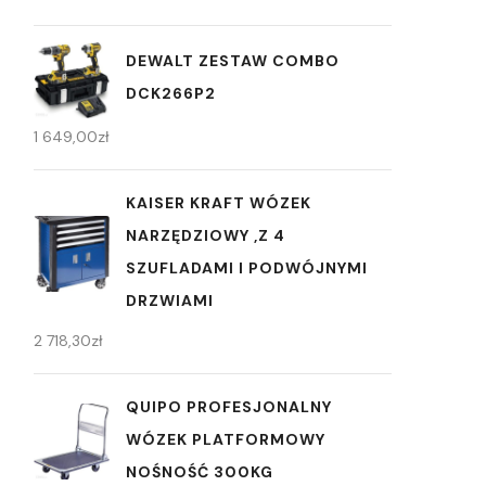
DEWALT ZESTAW COMBO
DCK266P2
1 649,00
zł
KAISER KRAFT WÓZEK
NARZĘDZIOWY ,Z 4
SZUFLADAMI I PODWÓJNYMI
DRZWIAMI
2 718,30
zł
QUIPO PROFESJONALNY
WÓZEK PLATFORMOWY
NOŚNOŚĆ 300KG