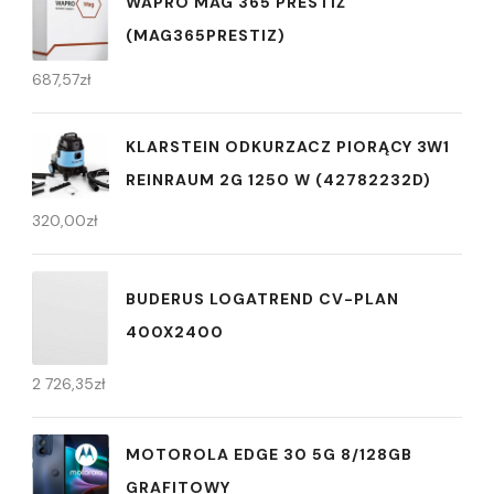
WAPRO MAG 365 PRESTIŻ
(MAG365PRESTIZ)
687,57
zł
KLARSTEIN ODKURZACZ PIORĄCY 3W1
REINRAUM 2G 1250 W (42782232D)
320,00
zł
BUDERUS LOGATREND CV-PLAN
400X2400
2 726,35
zł
MOTOROLA EDGE 30 5G 8/128GB
GRAFITOWY