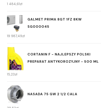
1 484,61
zł
GALMET PRIMA 8GT 1FZ 8KW
SG000045
19 987,49
zł
CORTANIN F - NAJLEPSZY POLSKI
PREPARAT ANTYKOROZYJNY - 500 ML
15,23
zł
NASADA 75 GW 2 1/2 CALA
29,52
zł