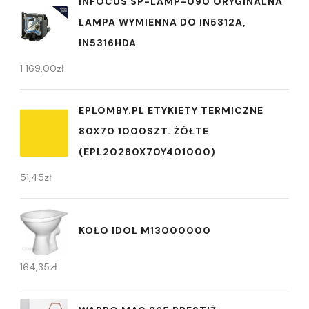
INFOCUS SP-LAMP-090 ORYGINALNA
LAMPA WYMIENNA DO IN5312A,
IN5316HDA
1 169,00
zł
EPLOMBY.PL ETYKIETY TERMICZNE
80X70 1000SZT. ŻÓŁTE
(EPL20280X70Y401000)
51,45
zł
KOŁO IDOL M13000000
164,35
zł