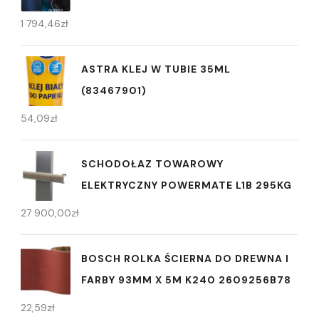
1 794,46
zł
ASTRA KLEJ W TUBIE 35ML
(83467901)
54,09
zł
SCHODOŁAZ TOWAROWY
ELEKTRYCZNY POWERMATE L1B 295KG
27 900,00
zł
BOSCH ROLKA ŚCIERNA DO DREWNA I
FARBY 93MM X 5M K240 2609256B78
22,59
zł