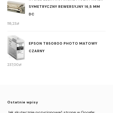
SYMETRYCZNY REWERSYJNY 16,5 MM
DC
118,23
zł
EPSON T850800 PHOTO MATOWY
CZARNY
237,00
zł
Ostatnie wpisy
Jak skutecznie pozycjonować stronę w Google: