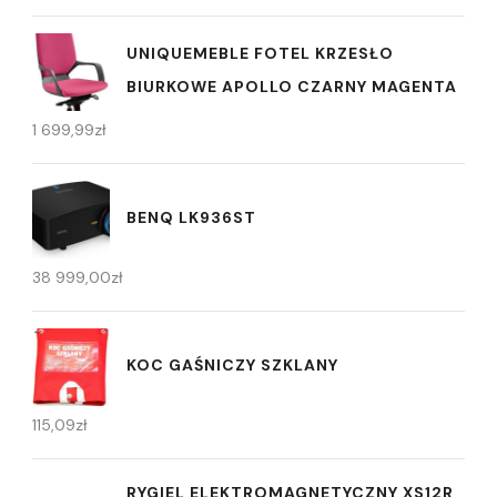
UNIQUEMEBLE FOTEL KRZESŁO
BIURKOWE APOLLO CZARNY MAGENTA
1 699,99
zł
BENQ LK936ST
38 999,00
zł
KOC GAŚNICZY SZKLANY
115,09
zł
RYGIEL ELEKTROMAGNETYCZNY XS12R