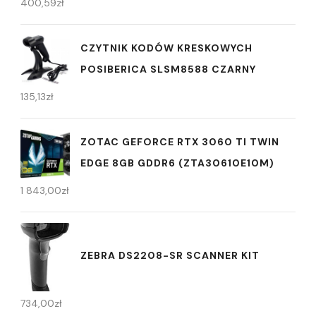
400,59
zł
CZYTNIK KODÓW KRESKOWYCH
POSIBERICA SLSM8588 CZARNY
135,13
zł
ZOTAC GEFORCE RTX 3060 TI TWIN
EDGE 8GB GDDR6 (ZTA30610E10M)
1 843,00
zł
ZEBRA DS2208-SR SCANNER KIT
734,00
zł