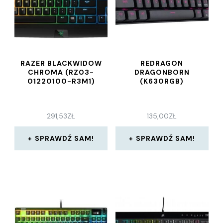
RAZER BLACKWIDOW
REDRAGON
CHROMA (RZ03-
DRAGONBORN
01220100-R3M1)
(K630RGB)
291,53
ZŁ
135,00
ZŁ
SPRAWDŹ SAM!
SPRAWDŹ SAM!