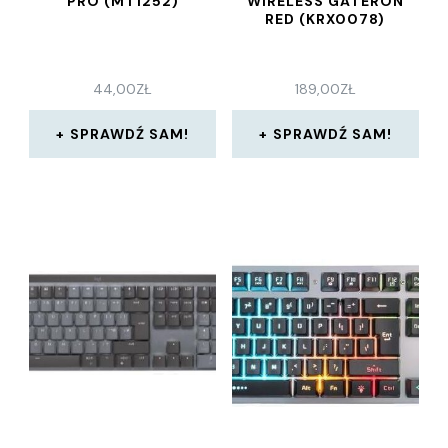
PRO (MT1252)
WIRELESS GATERON
RED (KRX0078)
44,00
ZŁ
189,00
ZŁ
SPRAWDŹ SAM!
SPRAWDŹ SAM!