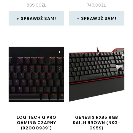
869,00
ZŁ
749,00
ZŁ
SPRAWDŹ SAM!
SPRAWDŹ SAM!
LOGITECH G PRO
GENESIS RX85 RGB
GAMING CZARNY
KAILH BROWN (NKG-
(920009391)
0959)