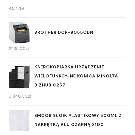
452,71
zł
BROTHER DCP-9055CDN
2 135,00
zł
KSEROKOPIARKA URZĄDZENIE
WIELOFUNKCYJNE KONICA MINOLTA
BIZHUB C257I
9 348,00
zł
EMCOR SŁOIK PLASTIKOWY 500ML Z
NAKRĘTKĄ ALU CZARNĄ X100