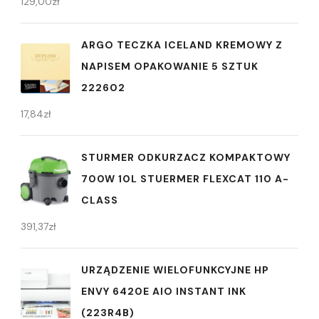
129,00
zł
ARGO TECZKA ICELAND KREMOWY Z
NAPISEM OPAKOWANIE 5 SZTUK
222602
17,84
zł
STURMER ODKURZACZ KOMPAKTOWY
700W 10L STUERMER FLEXCAT 110 A-
CLASS
391,37
zł
URZĄDZENIE WIELOFUNKCYJNE HP
ENVY 6420E AIO INSTANT INK
(223R4B)