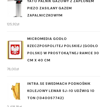
YATO PALNIK GAZOWY Z ZAPŁONEM
PIEZO ZASILANY GAZEM
ZAPALNICZKOWYM
125,92
zł
MICROMEDIA GODŁO
RZECZPOSPOLITEJ POLSKIEJ (GODŁO
POLSKI) W PROSTOKĄTNEJ RAMCE 30
CM X 40 CM
78,00
zł
INTRA.SE SWEDMACH PODNOŚNIK
KOLEJOWY LEWAR SJ-10 UDŹWIG 10
TON (1340057742)
2 418,18
zł