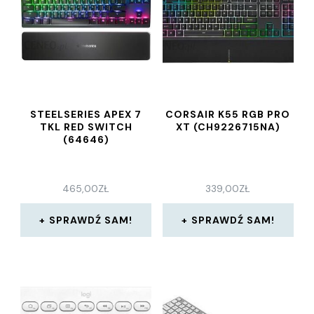
STEELSERIES APEX 7
CORSAIR K55 RGB PRO
TKL RED SWITCH
XT (CH9226715NA)
(64646)
465,00
ZŁ
339,00
ZŁ
SPRAWDŹ SAM!
SPRAWDŹ SAM!