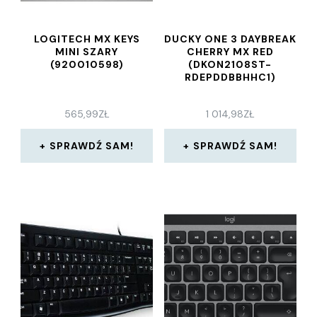
LOGITECH MX KEYS
DUCKY ONE 3 DAYBREAK
MINI SZARY
CHERRY MX RED
(920010598)
(DKON2108ST-
RDEPDDBBHHC1)
565,99
ZŁ
1 014,98
ZŁ
SPRAWDŹ SAM!
SPRAWDŹ SAM!