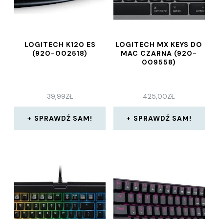
LOGITECH K120 ES
LOGITECH MX KEYS DO
(920-002518)
MAC CZARNA (920-
009558)
39,99
ZŁ
425,00
ZŁ
SPRAWDŹ SAM!
SPRAWDŹ SAM!