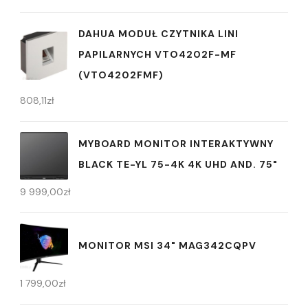
DAHUA MODUŁ CZYTNIKA LINI
PAPILARNYCH VTO4202F-MF
(VTO4202FMF)
808,11
zł
MYBOARD MONITOR INTERAKTYWNY
BLACK TE-YL 75-4K 4K UHD AND. 75"
9 999,00
zł
MONITOR MSI 34" MAG342CQPV
1 799,00
zł