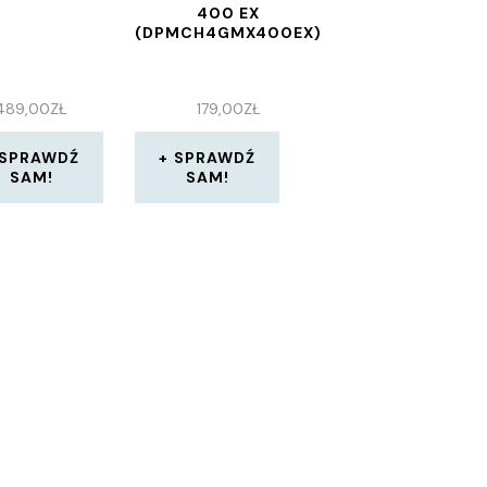
400 EX
(DPMCH4GMX400EX)
489,00
ZŁ
179,00
ZŁ
SPRAWDŹ
SPRAWDŹ
SAM!
SAM!