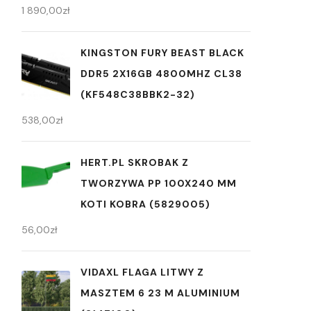
1 890,00
zł
KINGSTON FURY BEAST BLACK
DDR5 2X16GB 4800MHZ CL38
(KF548C38BBK2-32)
538,00
zł
HERT.PL SKROBAK Z
TWORZYWA PP 100X240 MM
KOTI KOBRA (5829005)
56,00
zł
VIDAXL FLAGA LITWY Z
MASZTEM 6 23 M ALUMINIUM