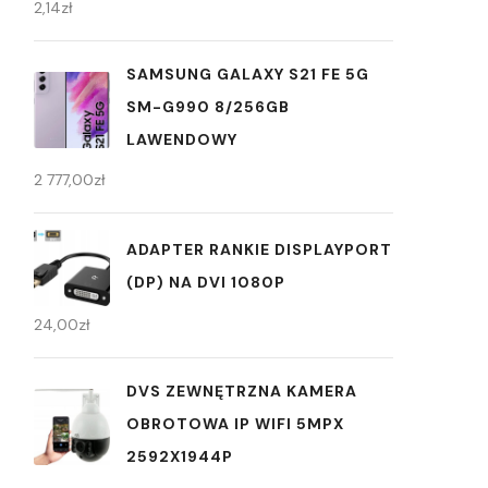
2,14
zł
SAMSUNG GALAXY S21 FE 5G
SM-G990 8/256GB
LAWENDOWY
2 777,00
zł
ADAPTER RANKIE DISPLAYPORT
(DP) NA DVI 1080P
24,00
zł
DVS ZEWNĘTRZNA KAMERA
OBROTOWA IP WIFI 5MPX
2592X1944P