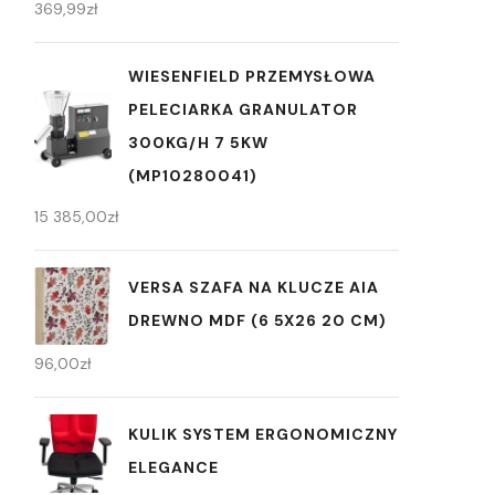
369,99
zł
WIESENFIELD PRZEMYSŁOWA
PELECIARKA GRANULATOR
300KG/H 7 5KW
(MP10280041)
15 385,00
zł
VERSA SZAFA NA KLUCZE AIA
DREWNO MDF (6 5X26 20 CM)
96,00
zł
KULIK SYSTEM ERGONOMICZNY
ELEGANCE