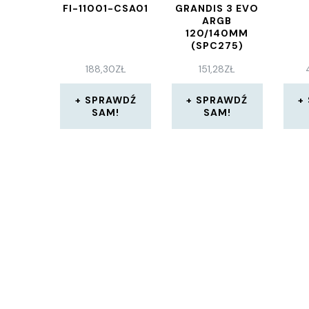
FI-11001-CSA01
GRANDIS 3 EVO
ARGB
120/140MM
(SPC275)
188,30
ZŁ
151,28
ZŁ
SPRAWDŹ
SPRAWDŹ
SAM!
SAM!