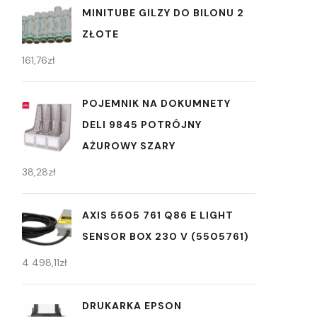
MINITUBE GILZY DO BILONU 2
ZŁOTE
161,76
zł
POJEMNIK NA DOKUMNETY
DELI 9845 POTRÓJNY
AŻUROWY SZARY
38,28
zł
AXIS 5505 761 Q86 E LIGHT
SENSOR BOX 230 V (5505761)
4 498,11
zł
DRUKARKA EPSON