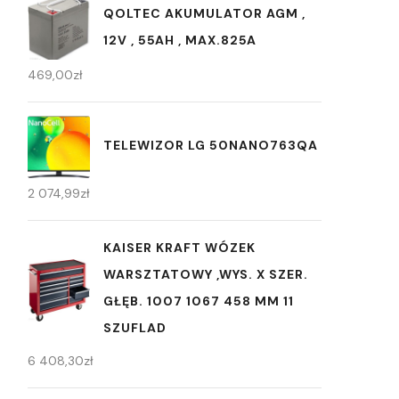
QOLTEC AKUMULATOR AGM ,
12V , 55AH , MAX.825A
469,00
zł
TELEWIZOR LG 50NANO763QA
2 074,99
zł
KAISER KRAFT WÓZEK
WARSZTATOWY ,WYS. X SZER.
GŁĘB. 1007 1067 458 MM 11
SZUFLAD
6 408,30
zł