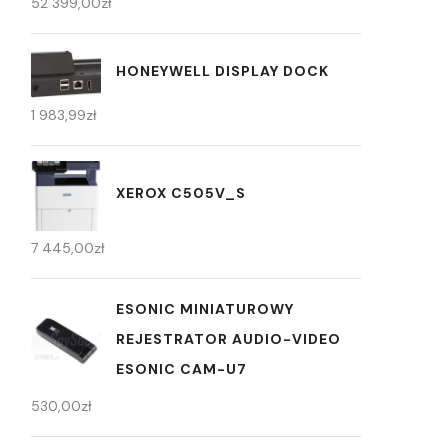
52 399,00
zł
HONEYWELL DISPLAY DOCK
1 983,99
zł
XEROX C505V_S
7 445,00
zł
ESONIC MINIATUROWY
REJESTRATOR AUDIO-VIDEO
ESONIC CAM-U7
530,00
zł