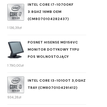
INTEL CORE I7-10700KF
3.8GHZ 16MB OEM
(CM8070104282437)
1 136,39
zł
POSNET HISENSE MD156VC
MONITOR DOTYKOWY TYPU
POS WOLNOSTOJĄCY
1 790,00
zł
INTEL CORE I3-10100T 3,0GHZ
TRAY (CM8070104291412)
934,28
zł