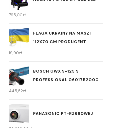
795,00
zł
FLAGA UKRAINY NA MASZT
112X70 CM PRODUCENT
19,90
zł
BOSCH GWX 9-125 S
PROFESSIONAL 06017B2000
445,52
zł
PANASONIC PT-RZ660WEJ