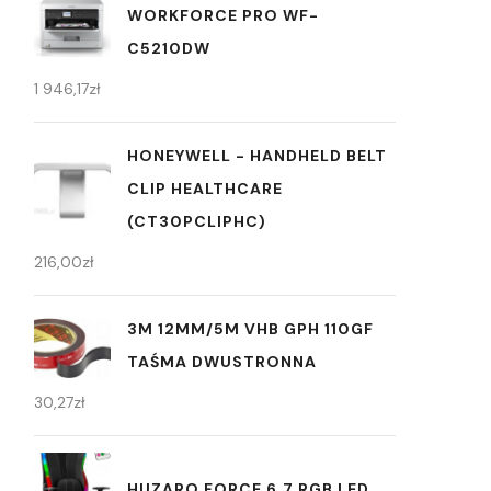
WORKFORCE PRO WF-
C5210DW
1 946,17
zł
HONEYWELL - HANDHELD BELT
CLIP HEALTHCARE
(CT30PCLIPHC)
216,00
zł
3M 12MM/5M VHB GPH 110GF
TAŚMA DWUSTRONNA
30,27
zł
HUZARO FORCE 6.7 RGB LED