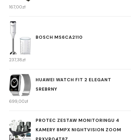
167,00
zł
BOSCH MS6CA2110
237,38
zł
HUAWEI WATCH FIT 2 ELEGANT
SREBRNY
699,00
zł
PROTEC ZESTAW MONITORINGU 4
KAMERY 8MPX NIGHTVISION ZOOM
PRXVR04T8Z