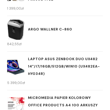
1 399,00
zł
ARGO WALLNER C-860
842,55
zł
LAPTOP ASUS ZENBOOK DUO UX482
14"/I7/16GB/512GB/WIN10 (UX482EA-
HY034R)
5 399,00
zł
MICROMEDIA PAPIER KOLOROWY
OFFICE PRODUCTS A4 100 ARKUSZY