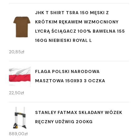
JHK T SHIRT TSRA 150 MĘSKI Z
KRÓTKIM RĘKAWEM WZMOCNIONY
LYCRĄ ŚCIĄGACZ 100% BAWEŁNA 155
160G NIEBIESKI ROYAL L
20,85
zł
FLAGA POLSKI NARODOWA
MASZTOWA 150X93 3 OCZKA
22,50
zł
STANLEY FATMAX SKŁADANY WÓZEK
RĘCZNY UDŹWIG 200KG
889,00
zł