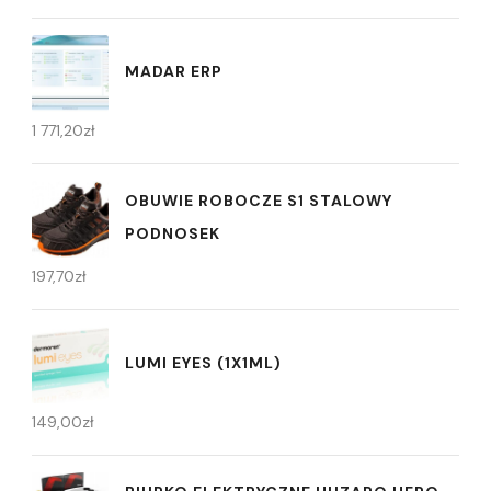
MADAR ERP
1 771,20
zł
OBUWIE ROBOCZE S1 STALOWY
PODNOSEK
197,70
zł
LUMI EYES (1X1ML)
149,00
zł