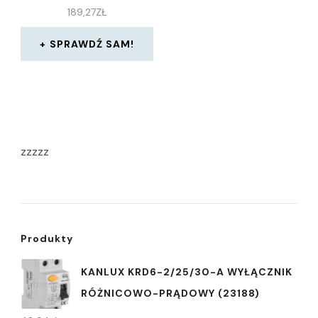
189,27
ZŁ
SPRAWDŹ SAM!
zzzzz
Produkty
KANLUX KRD6-2/25/30-A WYŁĄCZNIK
RÓŻNICOWO-PRĄDOWY (23188)