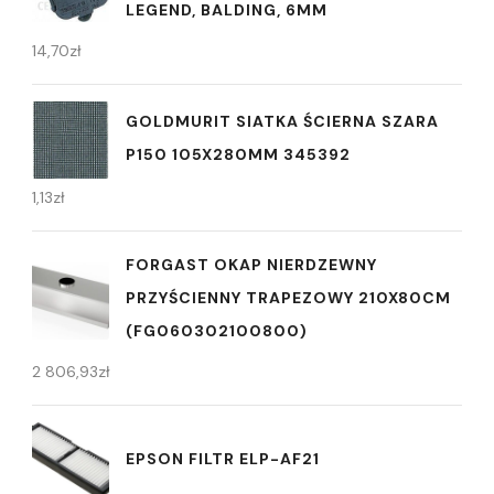
LEGEND, BALDING, 6MM
14,70
zł
GOLDMURIT SIATKA ŚCIERNA SZARA
P150 105X280MM 345392
1,13
zł
FORGAST OKAP NIERDZEWNY
PRZYŚCIENNY TRAPEZOWY 210X80CM
(FG060302100800)
2 806,93
zł
EPSON FILTR ELP-AF21