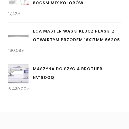
80GSM MIX KOLORÓW
17,42
zł
EGA MASTER WĄSKI KLUCZ PŁASKI Z
OTWARTYM PRZODEM 16X17MM 56205
160,08
zł
MASZYNA DO SZYCIA BROTHER
NV1800Q
6 439,00
zł