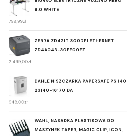
BIURKO ELEKTRYCZNE HUZARO HERO
8.0 WHITE
798,99
zł
ZEBRA ZD421T 300DPI ETHERNET
ZD4A043-30EE00EZ
2 499,00
zł
DAHLE NISZCZARKA PAPERSAFE PS 140
23140-16170 DA
948,00
zł
WAHL, NASADKA PLASTIKOWA DO
MASZYNEK TAPER, MAGIC CLIP, ICON,