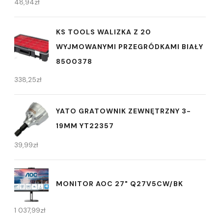
48,94
zł
KS TOOLS WALIZKA Z 20
WYJMOWANYMI PRZEGRÓDKAMI BIAŁY
8500378
338,25
zł
YATO GRATOWNIK ZEWNĘTRZNY 3-
19MM YT22357
39,99
zł
MONITOR AOC 27" Q27V5CW/BK
1 037,99
zł