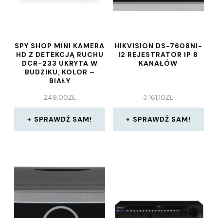
SPY SHOP MINI KAMERA
HIKVISION DS-7608NI-
HD Z DETEKCJĄ RUCHU
I2 REJESTRATOR IP 8
DCR-233 UKRYTA W
KANAŁÓW
BUDZIKU, KOLOR –
BIAŁY
249,00
ZŁ
3 161,10
ZŁ
SPRAWDŹ SAM!
SPRAWDŹ SAM!