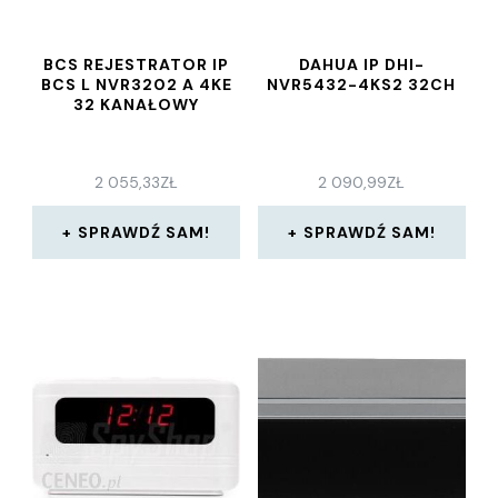
BCS REJESTRATOR IP
DAHUA IP DHI-
BCS L NVR3202 A 4KE
NVR5432-4KS2 32CH
32 KANAŁOWY
2 055,33
ZŁ
2 090,99
ZŁ
SPRAWDŹ SAM!
SPRAWDŹ SAM!