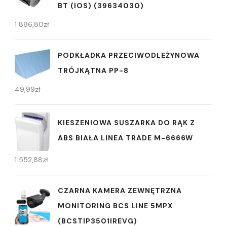
BT (IOS) (39634030)
1 886,80
zł
PODKŁADKA PRZECIWODLEŻYNOWA
TRÓJKĄTNA PP-8
49,99
zł
KIESZENIOWA SUSZARKA DO RĄK Z
ABS BIAŁA LINEA TRADE M-6666W
1 552,88
zł
CZARNA KAMERA ZEWNĘTRZNA
MONITORING BCS LINE 5MPX
(BCSTIP3501IREVG)