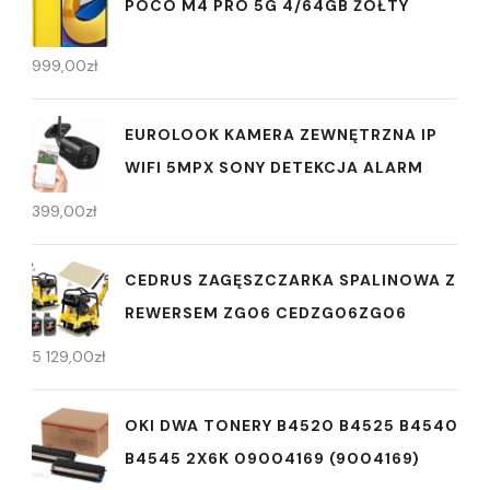
POCO M4 PRO 5G 4/64GB ŻÓŁTY
999,00
zł
EUROLOOK KAMERA ZEWNĘTRZNA IP
WIFI 5MPX SONY DETEKCJA ALARM
399,00
zł
CEDRUS ZAGĘSZCZARKA SPALINOWA Z
REWERSEM ZG06 CEDZG06ZG06
5 129,00
zł
OKI DWA TONERY B4520 B4525 B4540
B4545 2X6K 09004169 (9004169)