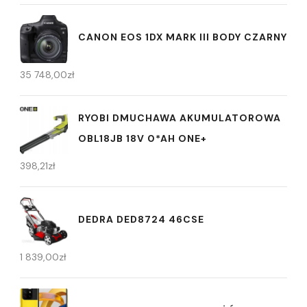
CANON EOS 1DX MARK III BODY CZARNY
35 748,00
zł
RYOBI DMUCHAWA AKUMULATOROWA
OBL18JB 18V 0*AH ONE+
398,21
zł
DEDRA DED8724 46CSE
1 839,00
zł