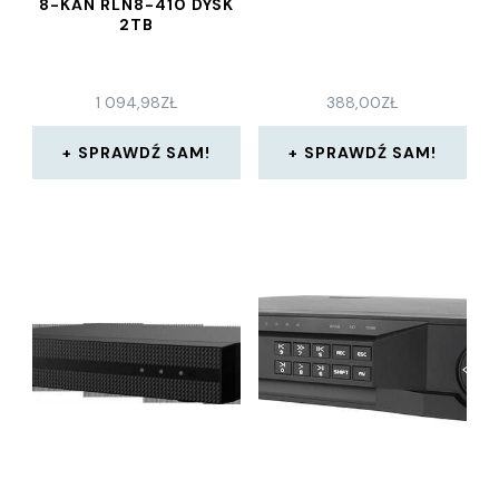
8-KAN RLN8-410 DYSK
2TB
1 094,98
ZŁ
388,00
ZŁ
SPRAWDŹ SAM!
SPRAWDŹ SAM!