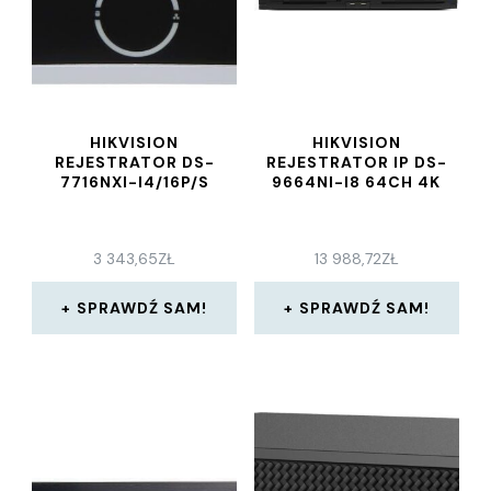
HIKVISION
HIKVISION
REJESTRATOR DS-
REJESTRATOR IP DS-
7716NXI-I4/16P/S
9664NI-I8 64CH 4K
3 343,65
ZŁ
13 988,72
ZŁ
SPRAWDŹ SAM!
SPRAWDŹ SAM!