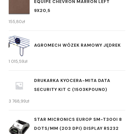
EQUIPE CHEVRON MARRON LEFT
9X20,5
155,80
zł
AGROMECH WÓZEK RAMOWY JĘDREK
1 015,59
zł
DRUKARKA KYOCERA-MITA DATA
SECURITY KIT C (1503KP0UN0)
3 768,99
zł
STAR MICRONICS EUROP SM-T300I 8
DOTS/MM (203 DPI) DISPLAY RS232