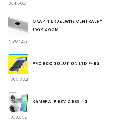
904,50
zł
OKAP NIERDZEWNY CENTRALNY
190X140CM
4 007,29
zł
PRO ECO SOLUTION LTD P-95
1 980,00
zł
KAMERA IP EZVIZ EB8 4G
1 399,00
zł