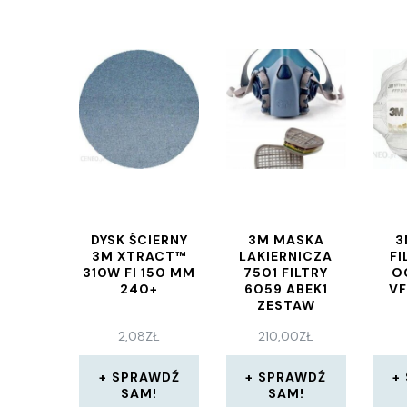
DYSK ŚCIERNY
3M MASKA
3
3M XTRACT™
LAKIERNICZA
FI
310W FI 150 MM
7501 FILTRY
O
240+
6059 ABEK1
VF
ZESTAW
2,08
ZŁ
210,00
ZŁ
SPRAWDŹ
SPRAWDŹ
SAM!
SAM!