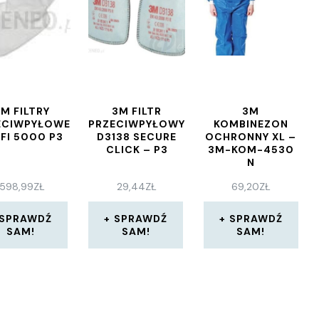
M FILTRY
3M FILTR
3M
ECIWPYŁOWE
PRZECIWPYŁOWY
KOMBINEZON
FI 5000 P3
D3138 SECURE
OCHRONNY XL –
CLICK – P3
3M-KOM-4530
N
598,99
ZŁ
29,44
ZŁ
69,20
ZŁ
SPRAWDŹ
SPRAWDŹ
SPRAWDŹ
SAM!
SAM!
SAM!