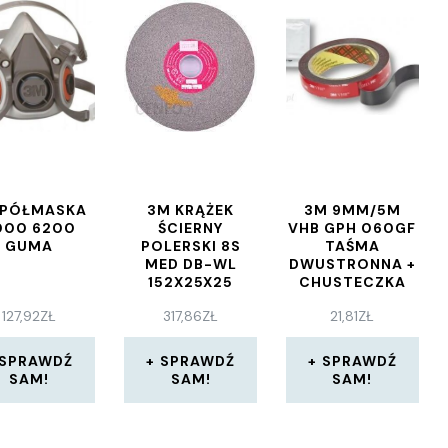
 PÓŁMASKA
3M KRĄŻEK
3M 9MM/5M
000 6200
ŚCIERNY
VHB GPH 060GF
GUMA
POLERSKI 8S
TAŚMA
MED DB-WL
DWUSTRONNA +
152X25X25
CHUSTECZKA
7000028487
127,92
ZŁ
317,86
ZŁ
21,81
ZŁ
SPRAWDŹ
SPRAWDŹ
SPRAWDŹ
SAM!
SAM!
SAM!