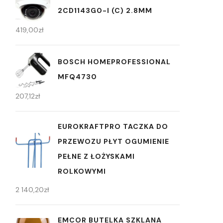
2CD1143G0-I (C) 2.8MM
419,00
zł
BOSCH HOMEPROFESSIONAL
MFQ4730
207,12
zł
EUROKRAFTPRO TACZKA DO
PRZEWOZU PŁYT OGUMIENIE
PEŁNE Z ŁOŻYSKAMI
ROLKOWYMI
2 140,20
zł
EMCOR BUTELKA SZKLANA