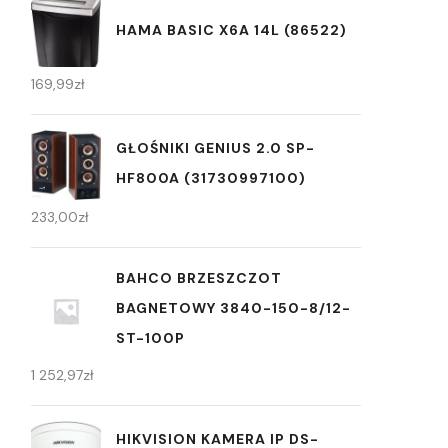
HAMA BASIC X6A 14L (86522)
169,99
zł
GŁOŚNIKI GENIUS 2.0 SP-
HF800A (31730997100)
233,00
zł
BAHCO BRZESZCZOT
BAGNETOWY 3840-150-8/12-
ST-100P
1 252,97
zł
HIKVISION KAMERA IP DS-