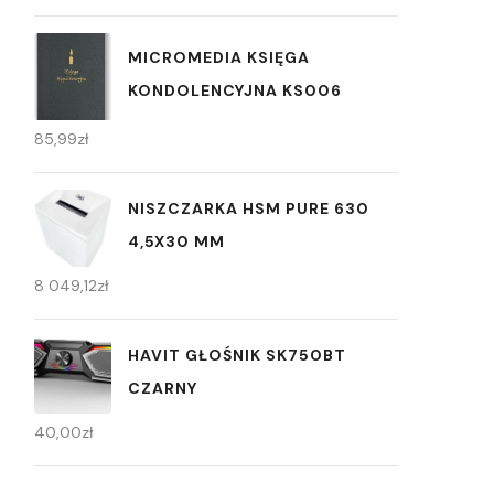
MICROMEDIA KSIĘGA
KONDOLENCYJNA KS006
85,99
zł
NISZCZARKA HSM PURE 630
4,5X30 MM
8 049,12
zł
HAVIT GŁOŚNIK SK750BT
CZARNY
40,00
zł