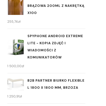
BRĄZOWA 200ML Z NAKRĘTKĄ
X100
255,74
zł
SPYPHONE ANDROID EXTREME
LITE - KOPIA ZDJĘĆ I
WIADOMOŚCI Z
KOMUNIKATORÓW
1 500,00
zł
B2B PARTNER BIURKO FLEXIBLE
L 1800 X 1800 MM, BRZOZA
1 250,91
zł