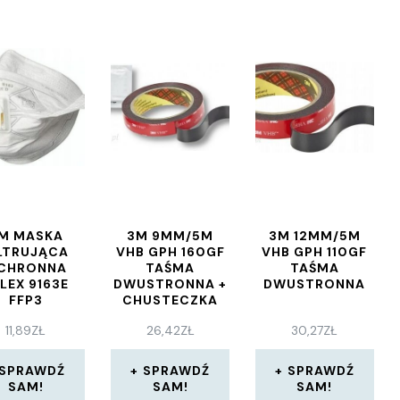
M MASKA
3M 9MM/5M
3M 12MM/5M
LTRUJĄCA
VHB GPH 160GF
VHB GPH 110GF
CHRONNA
TAŚMA
TAŚMA
LEX 9163E
DWUSTRONNA +
DWUSTRONNA
FFP3
CHUSTECZKA
11,89
ZŁ
26,42
ZŁ
30,27
ZŁ
SPRAWDŹ
SPRAWDŹ
SPRAWDŹ
SAM!
SAM!
SAM!