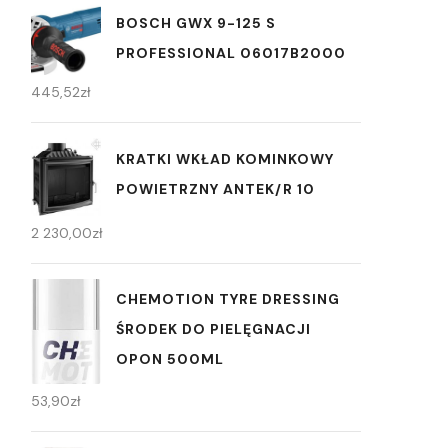
BOSCH GWX 9-125 S
PROFESSIONAL 06017B2000
445,52
zł
KRATKI WKŁAD KOMINKOWY
POWIETRZNY ANTEK/R 10
2 230,00
zł
CHEMOTION TYRE DRESSING
ŚRODEK DO PIELĘGNACJI
OPON 500ML
53,90
zł