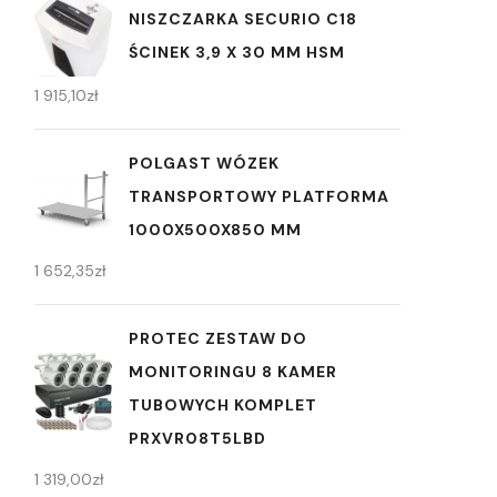
NISZCZARKA SECURIO C18
ŚCINEK 3,9 X 30 MM HSM
1 915,10
zł
POLGAST WÓZEK
TRANSPORTOWY PLATFORMA
1000X500X850 MM
1 652,35
zł
PROTEC ZESTAW DO
MONITORINGU 8 KAMER
TUBOWYCH KOMPLET
PRXVR08T5LBD
1 319,00
zł