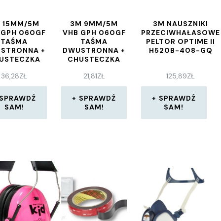
 15MM/5M
3M 9MM/5M
3M NAUSZNIKI
 GPH 060GF
VHB GPH 060GF
PRZECIWHAŁASOWE
TAŚMA
TAŚMA
PELTOR OPTIME II
STRONNA +
DWUSTRONNA +
H520B-408-GQ
USTECZKA
CHUSTECZKA
36,28
ZŁ
21,81
ZŁ
125,89
ZŁ
SPRAWDŹ
SPRAWDŹ
SPRAWDŹ
SAM!
SAM!
SAM!