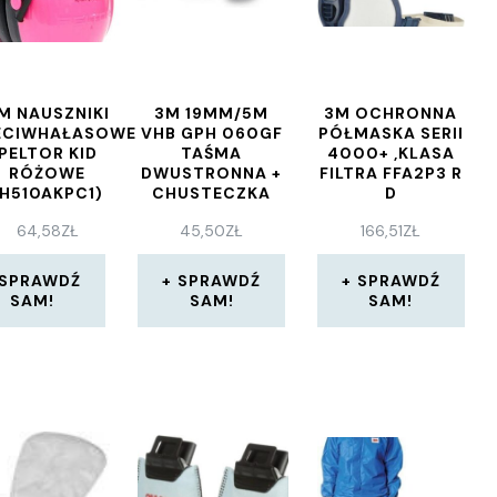
M NAUSZNIKI
3M 19MM/5M
3M OCHRONNA
ECIWHAŁASOWE
VHB GPH 060GF
PÓŁMASKA SERII
PELTOR KID
TAŚMA
4000+ ,KLASA
RÓŻOWE
DWUSTRONNA +
FILTRA FFA2P3 R
(H510AKPC1)
CHUSTECZKA
D
64,58
ZŁ
45,50
ZŁ
166,51
ZŁ
SPRAWDŹ
SPRAWDŹ
SPRAWDŹ
SAM!
SAM!
SAM!