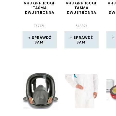
VHB GPH 160GF
VHB GPH 160GF
VHB
TAŚMA
TAŚMA
DWUSTRONNA
DWUSTRONNA
DW
17,77
ZŁ
51,33
ZŁ
SPRAWDŹ
SPRAWDŹ
SAM!
SAM!