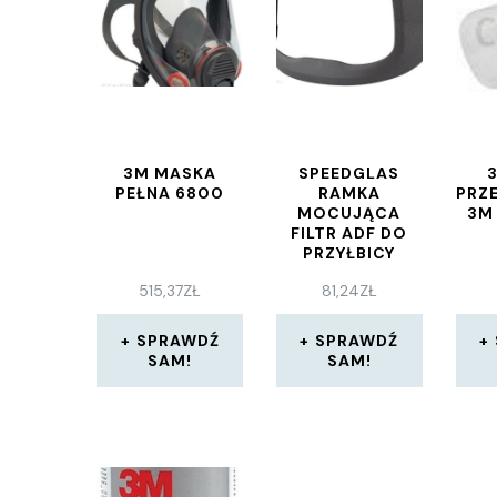
3M MASKA
SPEEDGLAS
3
PEŁNA 6800
RAMKA
PRZ
MOCUJĄCA
3M 
FILTR ADF DO
PRZYŁBICY
SPAWALNICZEJ
515,37
ZŁ
81,24
ZŁ
3M™
SPEEDGLAS™ G5
01
SPRAWDŹ
SPRAWDŹ
SAM!
SAM!