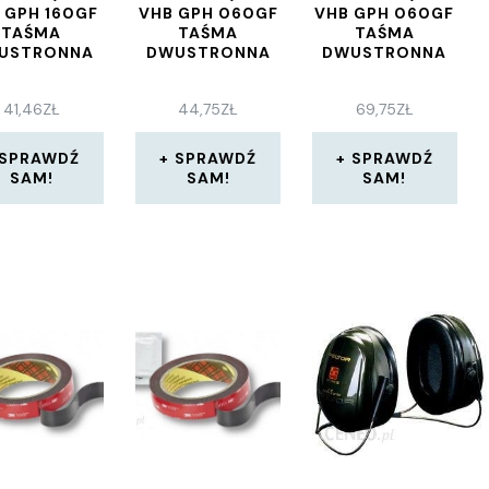
 GPH 160GF
VHB GPH 060GF
VHB GPH 060GF
TAŚMA
TAŚMA
TAŚMA
USTRONNA
DWUSTRONNA
DWUSTRONNA
41,46
ZŁ
44,75
ZŁ
69,75
ZŁ
SPRAWDŹ
SPRAWDŹ
SPRAWDŹ
SAM!
SAM!
SAM!