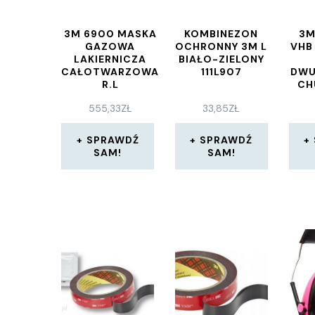
3M 6900 MASKA
KOMBINEZON
3M
GAZOWA
OCHRONNY 3M L
VHB
LAKIERNICZA
BIAŁO-ZIELONY
CAŁOTWARZOWA
111L907
DWU
R.L
CH
555,33
ZŁ
33,85
ZŁ
SPRAWDŹ
SPRAWDŹ
SAM!
SAM!