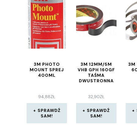
3M PHOTO
3M 12MM/5M
3M
MOUNT SPREJ
VHB GPH 160GF
6
400ML
TAŚMA
DWUSTRONNA
94,88
ZŁ
32,90
ZŁ
SPRAWDŹ
SPRAWDŹ
SAM!
SAM!