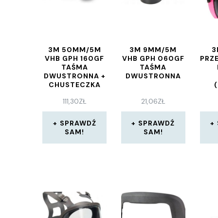
3M 50MM/5M
3M 9MM/5M
3
VHB GPH 160GF
VHB GPH 060GF
PRZ
TAŚMA
TAŚMA
DWUSTRONNA +
DWUSTRONNA
CHUSTECZKA
111,30
ZŁ
21,06
ZŁ
SPRAWDŹ
SPRAWDŹ
SAM!
SAM!