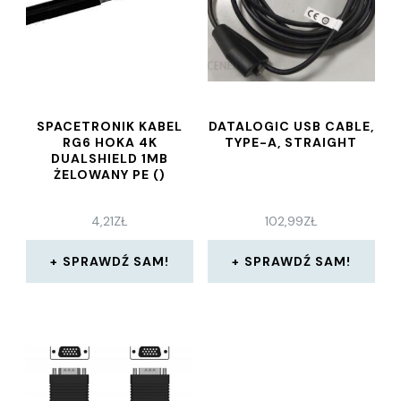
SPACETRONIK KABEL
DATALOGIC USB CABLE,
RG6 HOKA 4K
TYPE-A, STRAIGHT
DUALSHIELD 1MB
ŻELOWANY PE ()
4,21
ZŁ
102,99
ZŁ
SPRAWDŹ SAM!
SPRAWDŹ SAM!