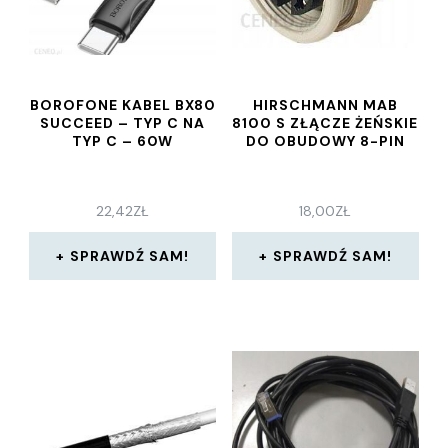
BOROFONE KABEL BX80
HIRSCHMANN MAB
SUCCEED – TYP C NA
8100 S ZŁĄCZE ŻEŃSKIE
TYP C – 60W
DO OBUDOWY 8-PIN
22,42
ZŁ
18,00
ZŁ
SPRAWDŹ SAM!
SPRAWDŹ SAM!