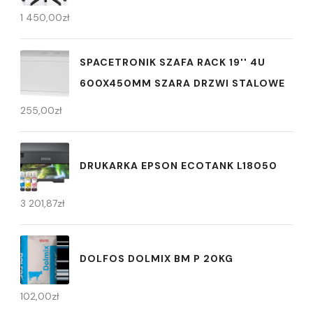
1 450,00
zł
SPACETRONIK SZAFA RACK 19'' 4U
600X450MM SZARA DRZWI STALOWE
255,00
zł
DRUKARKA EPSON ECOTANK L18050
3 201,87
zł
DOLFOS DOLMIX BM P 20KG
102,00
zł