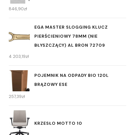
846,90
zł
EGA MASTER SLOGGING KLUCZ
PIERŚCIENIOWY 78MM (NIE
BŁYSZCZĄCY) AL BRON 72709
4 203,19
zł
POJEMNIK NA ODPADY BIO 120L
BRĄZOWY ESE
257,39
zł
KRZESŁO MOTTO 10