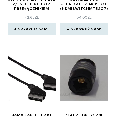
2/1 SPH-BIDHD01 Z
JEDNEGO TV 4K PILOT
PRZEŁĄCZNIKIEM
(HDMISWITCHMT5207)
42,65
ZŁ
54,00
ZŁ
SPRAWDŹ SAM!
SPRAWDŹ SAM!
HAMA KABEL SCART
ZŁĄCZE OPTYCZNE