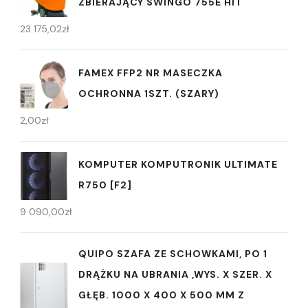
ZBIERAJĄCY SWINGO 755E HIT
23 175,02
zł
FAMEX FFP2 NR MASECZKA
OCHRONNA 1SZT. (SZARY)
2,00
zł
KOMPUTER KOMPUTRONIK ULTIMATE
R750 [F2]
9 090,00
zł
QUIPO SZAFA ZE SCHOWKAMI, PO 1
DRĄŻKU NA UBRANIA ,WYS. X SZER. X
GŁĘB. 1000 X 400 X 500 MM Z