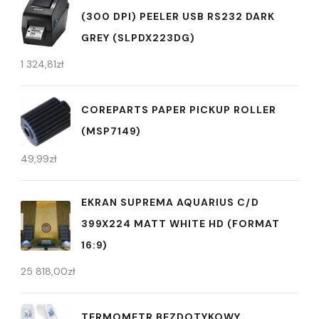
(300 DPI) PEELER USB RS232 DARK
GREY (SLPDX223DG)
1 324,81
zł
COREPARTS PAPER PICKUP ROLLER
(MSP7149)
49,99
zł
EKRAN SUPREMA AQUARIUS C/D
399X224 MATT WHITE HD (FORMAT
16:9)
25 818,00
zł
TERMOMETR BEZDOTYKOWY