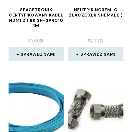
SPACETRONIK
NEUTRIK NC3FM-C
CERTYFIKOWANY KABEL
ZŁĄCZE XLR SHEMALE:)
HDMI 2.1 8K SH-SPR010
1M
30,90
ZŁ
52,00
ZŁ
SPRAWDŹ SAM!
SPRAWDŹ SAM!