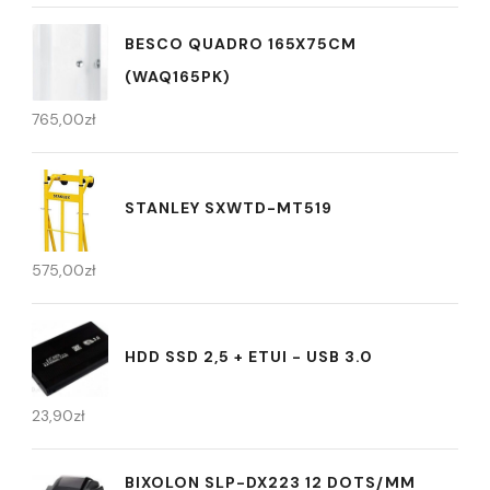
BESCO QUADRO 165X75CM
(WAQ165PK)
765,00
zł
STANLEY SXWTD-MT519
575,00
zł
HDD SSD 2,5 + ETUI - USB 3.0
23,90
zł
BIXOLON SLP-DX223 12 DOTS/MM