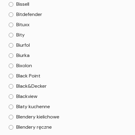
Bissell
Bitdefender
Bituxx
Bity
Biurfol
Biurka
Bixolon
Black Point
Black&Decker
Blackview
Blaty kuchenne
Blendery kielichowe
Blendery ręczne