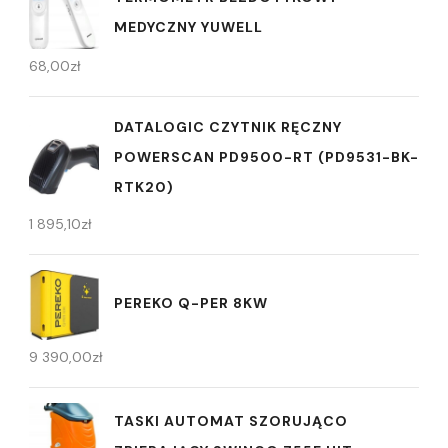
MEDYCZNY YUWELL
68,00
zł
DATALOGIC CZYTNIK RĘCZNY
POWERSCAN PD9500-RT (PD9531-BK-
RTK20)
1 895,10
zł
PEREKO Q-PER 8KW
9 390,00
zł
TASKI AUTOMAT SZORUJĄCO