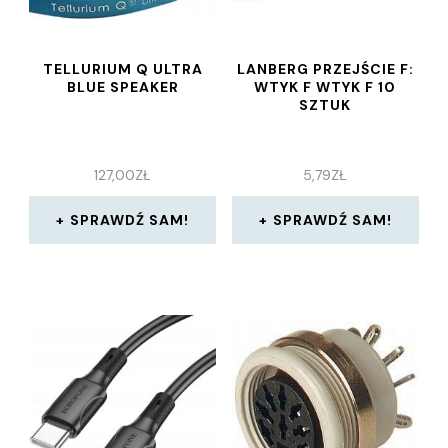
TELLURIUM Q ULTRA
LANBERG PRZEJŚCIE F:
BLUE SPEAKER
WTYK F WTYK F 10
SZTUK
127,00
ZŁ
5,79
ZŁ
SPRAWDŹ SAM!
SPRAWDŹ SAM!