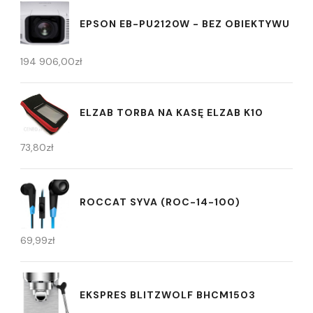
EPSON EB-PU2120W - BEZ OBIEKTYWU
194 906,00
zł
ELZAB TORBA NA KASĘ ELZAB K10
73,80
zł
ROCCAT SYVA (ROC-14-100)
69,99
zł
EKSPRES BLITZWOLF BHCM1503