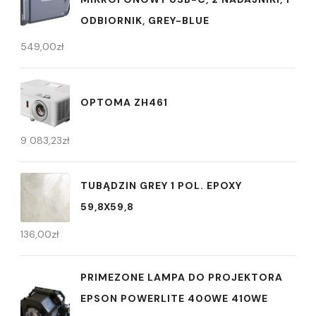
ODBIORNIK, GREY-BLUE
549,00
zł
OPTOMA ZH461
9 083,23
zł
TUBĄDZIN GREY 1 POL. EPOXY
59,8X59,8
136,00
zł
PRIMEZONE LAMPA DO PROJEKTORA
EPSON POWERLITE 400WE 410WE