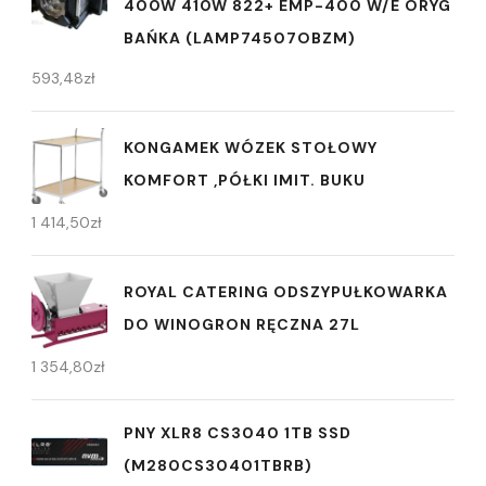
400W 410W 822+ EMP-400 W/E ORYG
BAŃKA (LAMP74507OBZM)
593,48
zł
KONGAMEK WÓZEK STOŁOWY
KOMFORT ,PÓŁKI IMIT. BUKU
1 414,50
zł
ROYAL CATERING ODSZYPUŁKOWARKA
DO WINOGRON RĘCZNA 27L
1 354,80
zł
PNY XLR8 CS3040 1TB SSD
(M280CS30401TBRB)