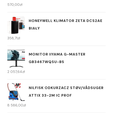
570,00
zł
HONEYWELL KLIMATOR ZETA DCS2AE
BIAŁY
358,71
zł
MONITOR IIYAMA G-MASTER
GB3467WQSU-B5
2 057,64
zł
NILFISK ODKURZACZ STØV/VÅDSUGER
ATTIX 33-2M IC PROF
8 586,00
zł