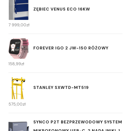
ZĘBIEC VENUS ECO 16KW
7 999,00
zł
FOREVER IGO 2 JW-150 RÓŻOWY
158,99
zł
STANLEY SXWTD-MT519
575,00
zł
SYNCO P2T BEZPRZEWODOWY SYSTEM
MIKROFONOWY USB-C, 2 NADAJNIKI, 1