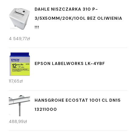
DAHLE NISZCZARKA 310 P-
3/5X50MM/20K/100L BEZ OLIWIENIA
!!!
4 549,77
zł
EPSON LABELWORKS LK-4YBF
117,65
zł
HANSGROHE ECOSTAT 1001 CL DN15
13211000
488,99
zł