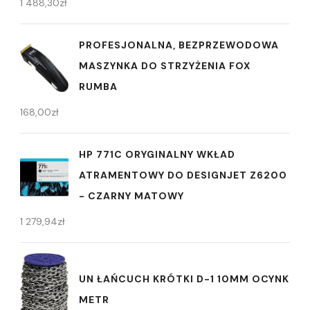
1 488,30
zł
PROFESJONALNA, BEZPRZEWODOWA
MASZYNKA DO STRZYŻENIA FOX
RUMBA
168,00
zł
HP 771C ORYGINALNY WKŁAD
ATRAMENTOWY DO DESIGNJET Z6200
- CZARNY MATOWY
1 279,94
zł
UN ŁAŃCUCH KRÓTKI D-1 10MM OCYNK
METR