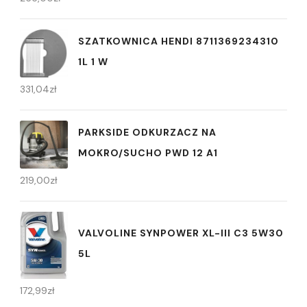
SZATKOWNICA HENDI 8711369234310
1L 1 W
331,04
zł
PARKSIDE ODKURZACZ NA
MOKRO/SUCHO PWD 12 A1
219,00
zł
VALVOLINE SYNPOWER XL-III C3 5W30
5L
172,99
zł