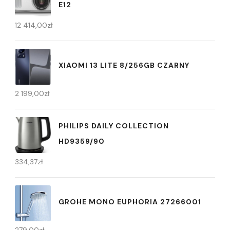
E12
12 414,00
zł
XIAOMI 13 LITE 8/256GB CZARNY
2 199,00
zł
PHILIPS DAILY COLLECTION
HD9359/90
334,37
zł
GROHE MONO EUPHORIA 27266001
279,00
zł