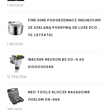
1 347,00
zł
FINE DINE PODGRZEWACZ INDUKCYJNY
ZE SZKLANĄ POKRYWĄ DE LUXE ECO ,
11L (473474)
1 967,02
zł
WACKER NEUSON BS 50-4 AS
5100030599
12 054,00
zł
NEO TOOLS KLUCZE NASADOWE
110ELEM 08-666
265,00
zł