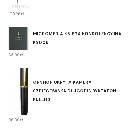
103,28
zł
MICROMEDIA KSIĘGA KONDOLENCYJNA
KS006
85,99
zł
ONSHOP UKRYTA KAMERA
SZPIEGOWSKA DŁUGOPIS DYKTAFON
FULLHD
98,99
zł