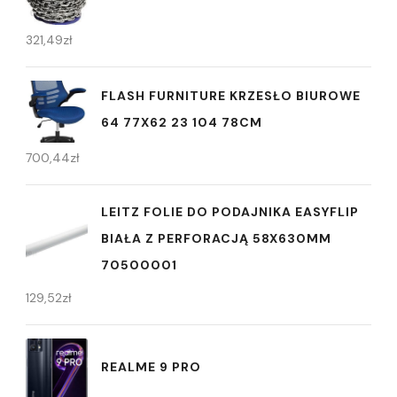
321,49
zł
FLASH FURNITURE KRZESŁO BIUROWE
64 77X62 23 104 78CM
700,44
zł
LEITZ FOLIE DO PODAJNIKA EASYFLIP
BIAŁA Z PERFORACJĄ 58X630MM
70500001
129,52
zł
REALME 9 PRO