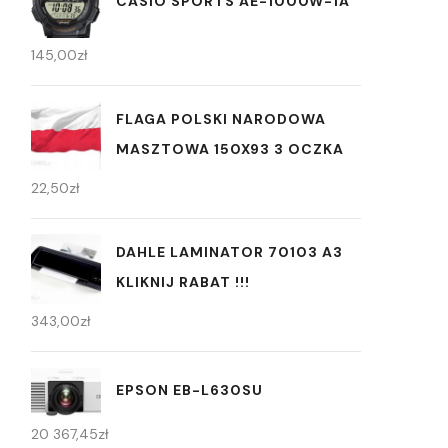
CASIO SPORTS AE-1000W-1A
145,00
zł
FLAGA POLSKI NARODOWA
MASZTOWA 150X93 3 OCZKA
22,50
zł
DAHLE LAMINATOR 70103 A3
KLIKNIJ RABAT !!!
343,00
zł
EPSON EB-L630SU
20 367,45
zł