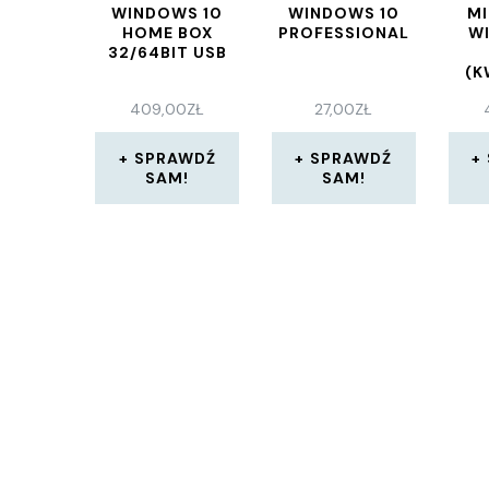
WINDOWS 10
WINDOWS 10
M
HOME BOX
PROFESSIONAL
WI
32/64BIT USB
(K
409,00
ZŁ
27,00
ZŁ
SPRAWDŹ
SPRAWDŹ
SAM!
SAM!