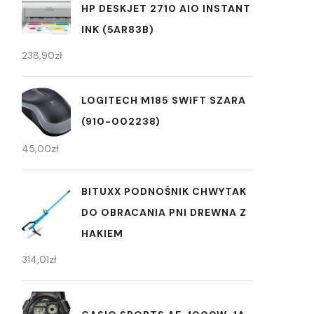
HP DESKJET 2710 AIO INSTANT
INK (5AR83B)
238,90
zł
LOGITECH M185 SWIFT SZARA
(910-002238)
45,00
zł
BITUXX PODNOŚNIK CHWYTAK
DO OBRACANIA PNI DREWNA Z
HAKIEM
314,01
zł