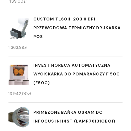
489,00
zł
CUSTOM TL60III 203 X DPI
PRZEWODOWA TERMICZNY DRUKARKA
POS
1 363,99
zł
INVEST HORECA AUTOMATYCZNA
WYCISKARKA DO POMARAŃCZY F 50C
(F50C)
13 942,00
zł
PRIMEZONE BAŃKA OSRAM DO
INFOCUS IN114ST (LAMP76131OBO1)