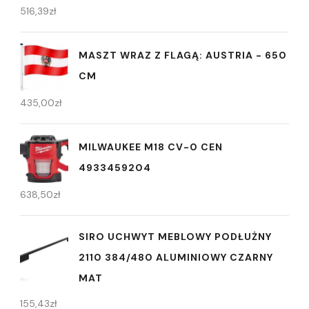
516,39
zł
MASZT WRAZ Z FLAGĄ: AUSTRIA - 650
CM
435,00
zł
MILWAUKEE M18 CV-0 CEN
4933459204
638,50
zł
SIRO UCHWYT MEBLOWY PODŁUŻNY
2110 384/480 ALUMINIOWY CZARNY
MAT
155,43
zł