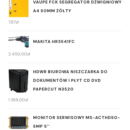
VAUPE FCK SEGREGATOR DŹWIGNIOWY
A4 50MM ŻÓŁTY
7,87
zł
MAKITA HR3541FC
2 450,00
zł
HDWR BIUROWA NISZCZARKA DO
DOKUMENTÓW I PŁYT CD DVD
PAPERCUT N3520
1 369,00
zł
MONITOR SERWISOWY MS-ACTHD50-
5MP 5''