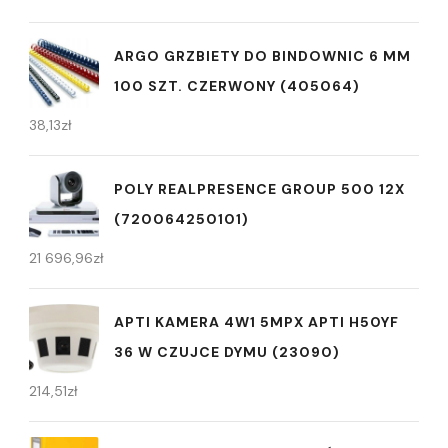
ARGO GRZBIETY DO BINDOWNIC 6 MM
100 SZT. CZERWONY (405064)
38,13
zł
POLY REALPRESENCE GROUP 500 12X
(720064250101)
21 696,96
zł
APTI KAMERA 4W1 5MPX APTI H50YF
36 W CZUJCE DYMU (23090)
214,51
zł