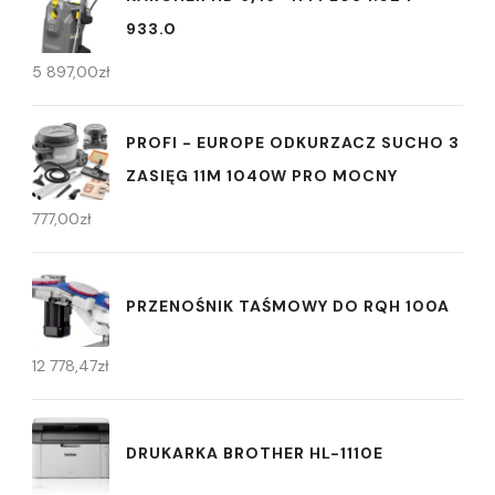
933.0
5 897,00
zł
PROFI - EUROPE ODKURZACZ SUCHO 3
ZASIĘG 11M 1040W PRO MOCNY
777,00
zł
PRZENOŚNIK TAŚMOWY DO RQH 100A
12 778,47
zł
DRUKARKA BROTHER HL-1110E