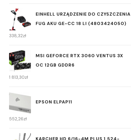
EINHELL URZĄDZENIE DO CZYSZCZENIA
FUG AKU GE-CC 18 LI (4803424050)
338,32
zł
MSI GEFORCE RTX 3060 VENTUS 3X
OC 12GB GDDR6
1 813,30
zł
EPSON ELPAP11
552,26
zł
KARCHER HD 6/16-4M PLUS 1.524-