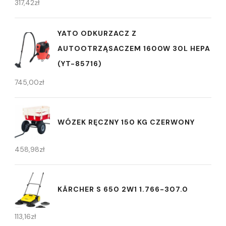
317,42
zł
YATO ODKURZACZ Z
AUTOOTRZĄSACZEM 1600W 30L HEPA
(YT-85716)
745,00
zł
WÓZEK RĘCZNY 150 KG CZERWONY
458,98
zł
KÄRCHER S 650 2W1 1.766-307.0
113,16
zł