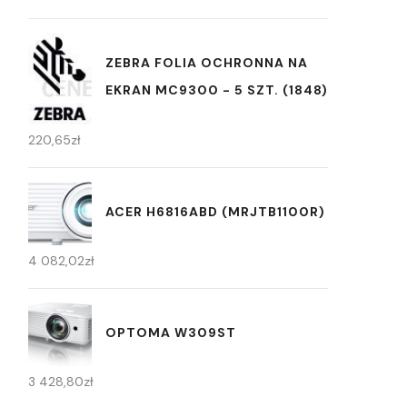
ZEBRA FOLIA OCHRONNA NA
EKRAN MC9300 - 5 SZT. (1848)
220,65
zł
ACER H6816ABD (MRJTB1100R)
4 082,02
zł
OPTOMA W309ST
3 428,80
zł