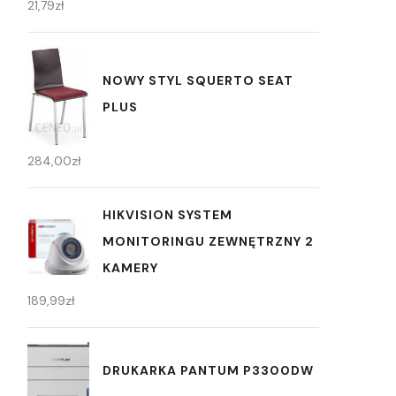
21,79
zł
NOWY STYL SQUERTO SEAT
PLUS
284,00
zł
HIKVISION SYSTEM
MONITORINGU ZEWNĘTRZNY 2
KAMERY
189,99
zł
DRUKARKA PANTUM P3300DW