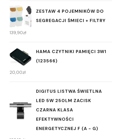
ZESTAW 4 POJEMNIKÓW DO
SEGREGACJI ŚMIECI + FILTRY
139,90
zł
HAMA CZYTNIKI PAMIĘCI 3W1
(123566)
20,00
zł
DIGITUS LISTWA ŚWIETLNA
LED 5W 250LM ZACISK
CZARNA KLASA
EFEKTYWNOŚCI
ENERGETYCZNEJ F (A - G)