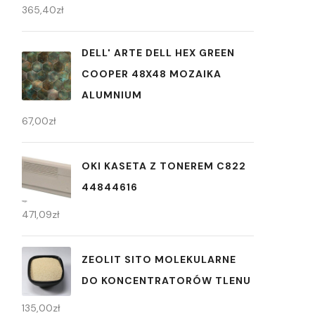
365,40
zł
DELL' ARTE DELL HEX GREEN
COOPER 48X48 MOZAIKA
ALUMNIUM
67,00
zł
OKI KASETA Z TONEREM C822
44844616
471,09
zł
ZEOLIT SITO MOLEKULARNE
DO KONCENTRATORÓW TLENU
135,00
zł