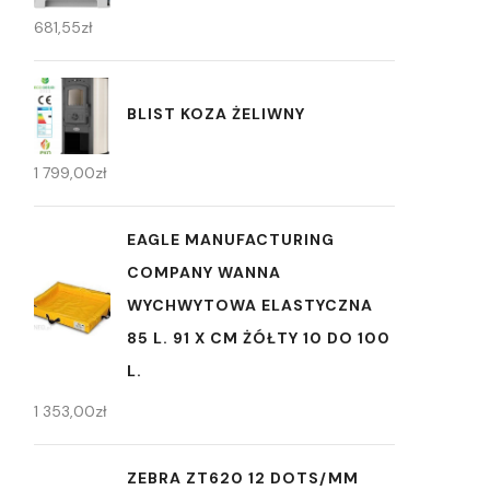
681,55
zł
BLIST KOZA ŻELIWNY
1 799,00
zł
EAGLE MANUFACTURING
COMPANY WANNA
WYCHWYTOWA ELASTYCZNA
85 L. 91 X CM ŻÓŁTY 10 DO 100
L.
1 353,00
zł
ZEBRA ZT620 12 DOTS/MM