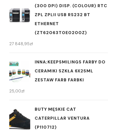
(300 DPI) DISP. (COLOUR) RTC
ZPL ZPLII USB RS232 BT
ETHERNET
(ZT62063T0E0200Z)
27 848,95
zł
INNA;KEEPSMILINGS FARBY DO
CERAMIKI SZKŁA 6X25ML
ZESTAW FARB FARBKI
25,00
zł
BUTY MĘSKIE CAT
CATERPILLAR VENTURA
(P110712)