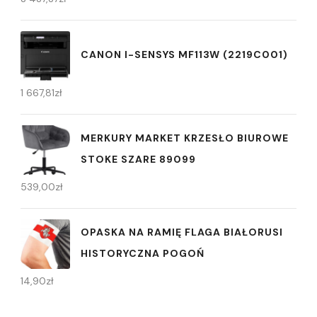
CANON I-SENSYS MF113W (2219C001)
1 667,81
zł
MERKURY MARKET KRZESŁO BIUROWE
STOKE SZARE 89099
539,00
zł
OPASKA NA RAMIĘ FLAGA BIAŁORUSI
HISTORYCZNA POGOŃ
14,90
zł