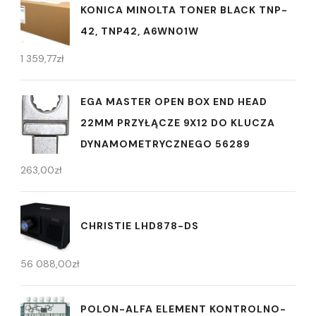
KONICA MINOLTA TONER BLACK TNP-
42, TNP42, A6WN01W
1 359,77
zł
EGA MASTER OPEN BOX END HEAD
22MM PRZYŁĄCZE 9X12 DO KLUCZA
DYNAMOMETRYCZNEGO 56289
263,00
zł
CHRISTIE LHD878-DS
56 088,00
zł
POLON-ALFA ELEMENT KONTROLNO-