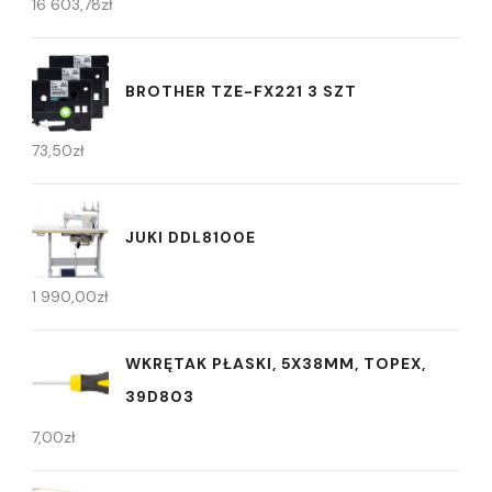
16 603,78
zł
BROTHER TZE-FX221 3 SZT
73,50
zł
JUKI DDL8100E
1 990,00
zł
WKRĘTAK PŁASKI, 5X38MM, TOPEX,
39D803
7,00
zł