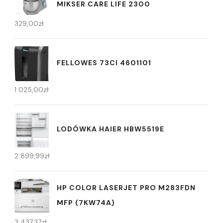
MIKSER CARE LIFE 2300
329,00
zł
FELLOWES 73CI 4601101
1 025,00
zł
LODÓWKA HAIER HBW5519E
2 899,99
zł
HP COLOR LASERJET PRO M283FDN
MFP (7KW74A)
3 437,37
zł