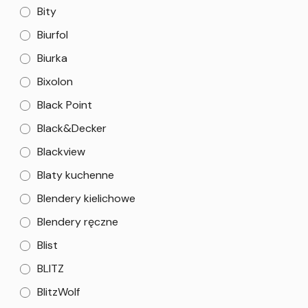
Bity
Biurfol
Biurka
Bixolon
Black Point
Black&Decker
Blackview
Blaty kuchenne
Blendery kielichowe
Blendery ręczne
Blist
BLITZ
BlitzWolf