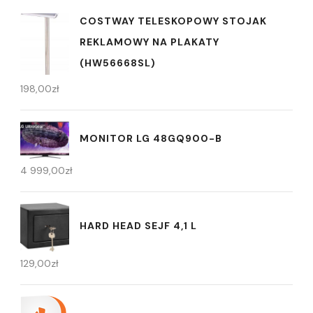
COSTWAY TELESKOPOWY STOJAK
REKLAMOWY NA PLAKATY
(HW56668SL)
198,00
zł
MONITOR LG 48GQ900-B
4 999,00
zł
HARD HEAD SEJF 4,1 L
129,00
zł