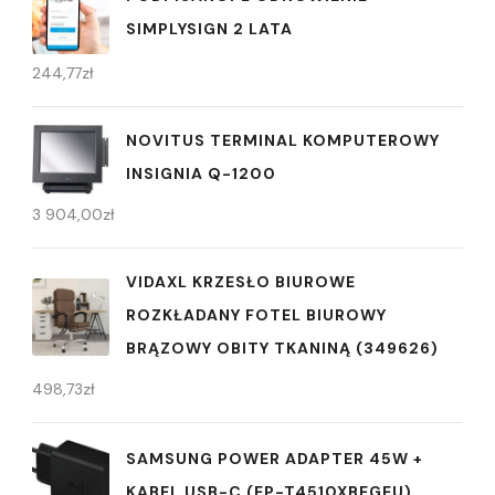
SIMPLYSIGN 2 LATA
244,77
zł
NOVITUS TERMINAL KOMPUTEROWY
INSIGNIA Q-1200
3 904,00
zł
VIDAXL KRZESŁO BIUROWE
ROZKŁADANY FOTEL BIUROWY
BRĄZOWY OBITY TKANINĄ (349626)
498,73
zł
SAMSUNG POWER ADAPTER 45W +
KABEL USB-C (EP-T4510XBEGEU)