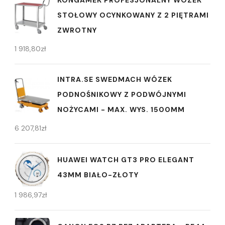
STOŁOWY OCYNKOWANY Z 2 PIĘTRAMI
ZWROTNY
1 918,80
zł
INTRA.SE SWEDMACH WÓZEK
PODNOŚNIKOWY Z PODWÓJNYMI
NOŻYCAMI - MAX. WYS. 1500MM
6 207,81
zł
HUAWEI WATCH GT3 PRO ELEGANT
43MM BIAŁO-ZŁOTY
1 986,97
zł