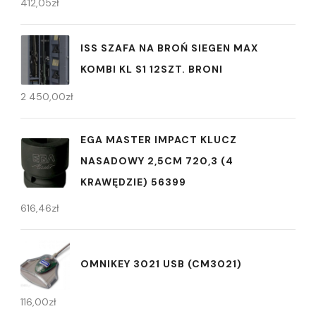
412,05
zł
ISS SZAFA NA BROŃ SIEGEN MAX
KOMBI KL S1 12SZT. BRONI
2 450,00
zł
EGA MASTER IMPACT KLUCZ
NASADOWY 2,5CM 720,3 (4
KRAWĘDZIE) 56399
616,46
zł
OMNIKEY 3021 USB (CM3021)
116,00
zł