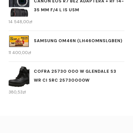
CANON EOS R7 BEZ ADAPTERA + RF 14-
35 MM F/4 L IS USM
14 548,00
zł
SAMSUNG OM46N (LH46OMNSLGBEN)
11 400,00
zł
COFRA 25730 000 W GLENDALE S3
WR CI SRC 25730000W
380,53
zł