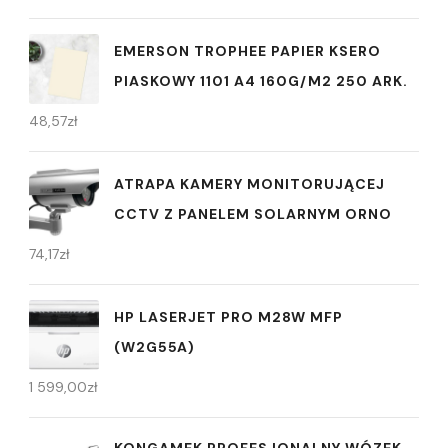
EMERSON TROPHEE PAPIER KSERO
PIASKOWY 1101 A4 160G/M2 250 ARK.
48,57
zł
ATRAPA KAMERY MONITORUJĄCEJ
CCTV Z PANELEM SOLARNYM ORNO
74,17
zł
HP LASERJET PRO M28W MFP
(W2G55A)
1 599,00
zł
KONGAMEK PROFESJONALNY WÓZEK