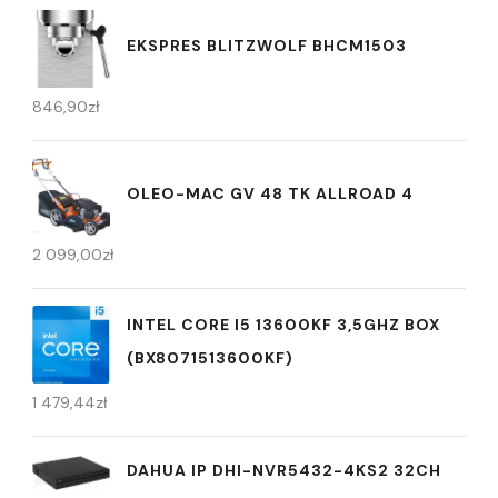
EKSPRES BLITZWOLF BHCM1503
846,90
zł
OLEO-MAC GV 48 TK ALLROAD 4
2 099,00
zł
INTEL CORE I5 13600KF 3,5GHZ BOX
(BX8071513600KF)
1 479,44
zł
DAHUA IP DHI-NVR5432-4KS2 32CH