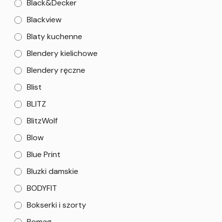
Black&Decker
Blackview
Blaty kuchenne
Blendery kielichowe
Blendery ręczne
Blist
BLITZ
BlitzWolf
Blow
Blue Print
Bluzki damskie
BODYFIT
Bokserki i szorty
Bomag