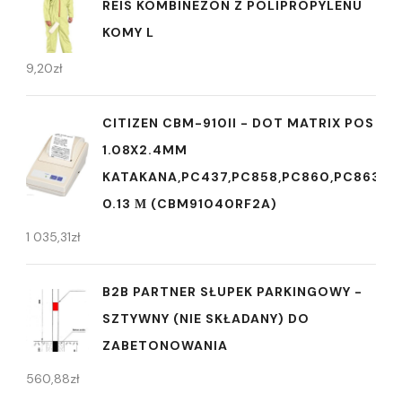
REIS KOMBINEZON Z POLIPROPYLENU
KOMY L
9,20
zł
CITIZEN CBM-910II - DOT MATRIX POS PRI
1.08X2.4MM
KATAKANA,PC437,PC858,PC860,PC863,P
0.13 Μ (CBM91040RF2A)
1 035,31
zł
B2B PARTNER SŁUPEK PARKINGOWY -
SZTYWNY (NIE SKŁADANY) DO
ZABETONOWANIA
560,88
zł