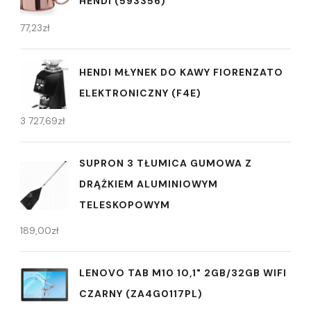
HENDI (593356)
77,23
zł
HENDI MŁYNEK DO KAWY FIORENZATO
ELEKTRONICZNY (F4E)
3 727,69
zł
SUPRON 3 TŁUMICA GUMOWA Z
DRĄŻKIEM ALUMINIOWYM
TELESKOPOWYM
189,00
zł
LENOVO TAB M10 10,1" 2GB/32GB WIFI
CZARNY (ZA4G0117PL)