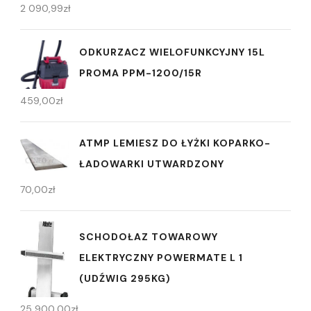
2 090,99
zł
ODKURZACZ WIELOFUNKCYJNY 15L
PROMA PPM-1200/15R
459,00
zł
ATMP LEMIESZ DO ŁYŻKI KOPARKO-
ŁADOWARKI UTWARDZONY
70,00
zł
SCHODOŁAZ TOWAROWY
ELEKTRYCZNY POWERMATE L 1
(UDŹWIG 295KG)
25 900,00
zł