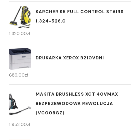
KARCHER K5 FULL CONTROL STAIRS
1.324-526.0
1 320,00
zł
DRUKARKA XEROX B210VDNI
689,00
zł
MAKITA BRUSHLESS XGT 40VMAX
BEZPRZEWODOWA REWOLUCJA
(VC008GZ)
1 952,00
zł