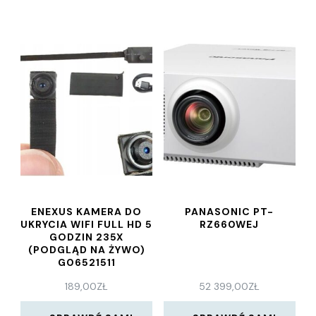
ENEXUS KAMERA DO
PANASONIC PT-
UKRYCIA WIFI FULL HD 5
RZ660WEJ
GODZIN 235X
(PODGLĄD NA ŻYWO)
G06521511
189,00
ZŁ
52 399,00
ZŁ