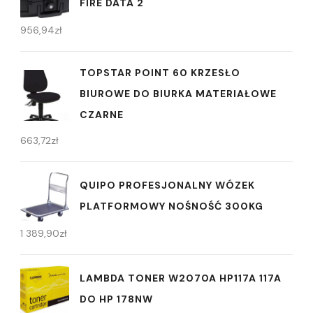
FIRE DATA 2
956,94
zł
TOPSTAR POINT 60 KRZESŁO
BIUROWE DO BIURKA MATERIAŁOWE
CZARNE
663,72
zł
QUIPO PROFESJONALNY WÓZEK
PLATFORMOWY NOŚNOŚĆ 300KG
1 389,90
zł
LAMBDA TONER W2070A HP117A 117A
DO HP 178NW