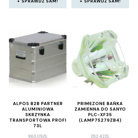
SPRAWDŹ SAM!
SPRAWDŹ SAM!
ALPOS B2B PARTNER
PRIMEZONE BAŃKA
ALUMINIOWA
ZAMIENNA DO SANYO
SKRZYNKA
PLC-XF35
TRANSPORTOWA PROFI
(LAMP75279ZB4)
73L
963,09
ZŁ
282,42
ZŁ