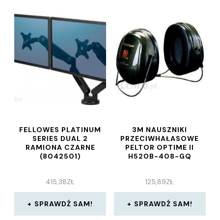
FELLOWES PLATINUM
3M NAUSZNIKI
SERIES DUAL 2
PRZECIWHAŁASOWE
RAMIONA CZARNE
PELTOR OPTIME II
(8042501)
H520B-408-GQ
415,38
ZŁ
125,89
ZŁ
SPRAWDŹ SAM!
SPRAWDŹ SAM!