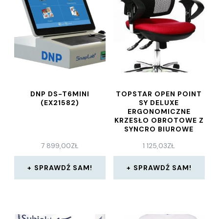
DNP DS-T6MINI
TOPSTAR OPEN POINT
(EX21582)
SY DELUXE
ERGONOMICZNE
KRZESŁO OBROTOWE Z
SYNCRO BIUROWE
PODŁOKIETNIKAMI (Z
7 899,00
ZŁ
1 125,03
ZŁ
REGULACJĄ
WYSOKOŚCI) TKANINA
CZERWONE
SPRAWDŹ SAM!
SPRAWDŹ SAM!