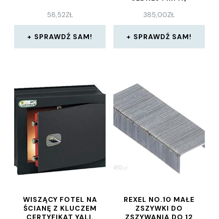
JEDNEGO
58,52
ZŁ
385,00
ZŁ
WŁAŚCICIELA, Z VAT-
EM
SPRAWDŹ SAM!
SPRAWDŹ SAM!
WISZĄCY FOTEL NA
REXEL NO.10 MAŁE
ŚCIANĘ Z KLUCZEM
ZSZYWKI DO
CERTYFIKAT YALI.
ZSZYWANIA DO 12