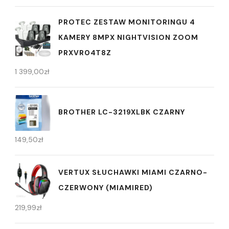
PROTEC ZESTAW MONITORINGU 4
KAMERY 8MPX NIGHTVISION ZOOM
PRXVR04T8Z
1 399,00
zł
BROTHER LC-3219XLBK CZARNY
149,50
zł
VERTUX SŁUCHAWKI MIAMI CZARNO-
CZERWONY (MIAMIRED)
219,99
zł