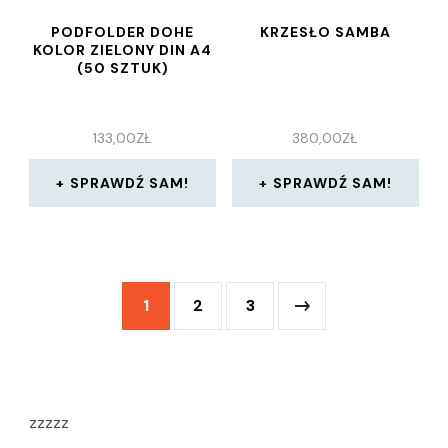
PODFOLDER DOHE
KRZESŁO SAMBA
KOLOR ZIELONY DIN A4
(50 SZTUK)
133,00
ZŁ
380,00
ZŁ
SPRAWDŹ SAM!
SPRAWDŹ SAM!
1
2
3
zzzzz