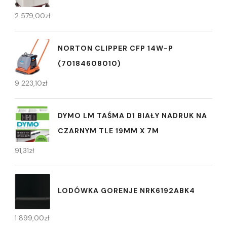
2 579,00
zł
NORTON CLIPPER CFP 14W-P
(70184608010)
9 223,10
zł
DYMO LM TAŚMA D1 BIAŁY NADRUK NA
CZARNYM TLE 19MM X 7M
91,31
zł
LODÓWKA GORENJE NRK6192ABK4
1 899,00
zł