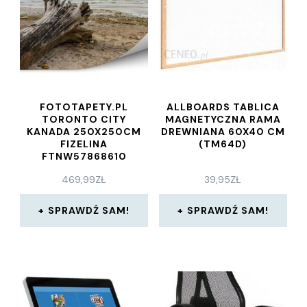
FOTOTAPETY.PL
ALLBOARDS TABLICA
TORONTO CITY
MAGNETYCZNA RAMA
KANADA 250X250CM
DREWNIANA 60X40 CM
FIZELINA
(TM64D)
FTNW57868610
469,99
ZŁ
39,95
ZŁ
SPRAWDŹ SAM!
SPRAWDŹ SAM!