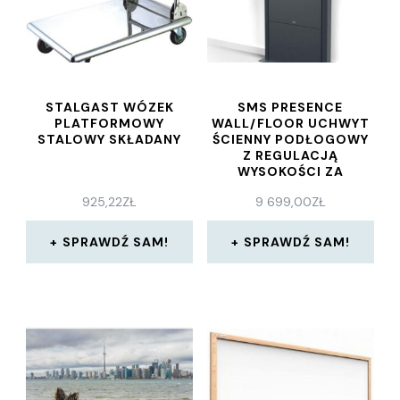
STALGAST WÓZEK
SMS PRESENCE
PLATFORMOWY
WALL/FLOOR UCHWYT
STALOWY SKŁADANY
ŚCIENNY PODŁOGOWY
Z REGULACJĄ
WYSOKOŚCI ZA
POMOCĄ SILNIKA (VER.
925,22
ZŁ
9 699,00
ZŁ
2021) DO 98 , MAX.
VESA 1000X600
OBCIĄŻENIE 150
SPRAWDŹ SAM!
SPRAWDŹ SAM!