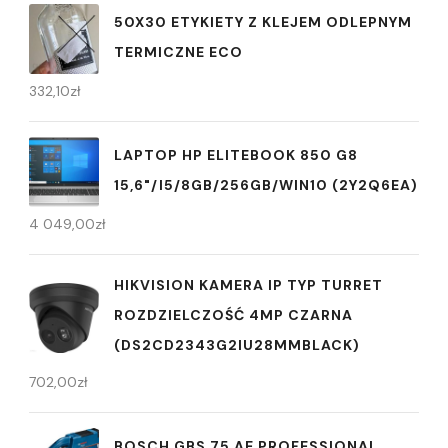
50X30 ETYKIETY Z KLEJEM ODLEPNYM
TERMICZNE ECO
332,10
zł
LAPTOP HP ELITEBOOK 850 G8
15,6"/I5/8GB/256GB/WIN10 (2Y2Q6EA)
4 049,00
zł
HIKVISION KAMERA IP TYP TURRET
ROZDZIELCZOŚĆ 4MP CZARNA
(DS2CD2343G2IU28MMBLACK)
702,00
zł
BOSCH GBS 75 AE PROFESSIONAL