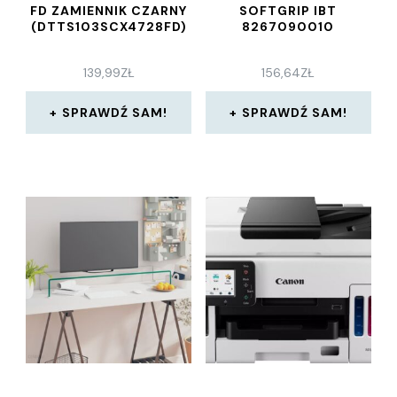
FD ZAMIENNIK CZARNY
SOFTGRIP IBT
(DTTS103SCX4728FD)
8267090010
139,99
ZŁ
156,64
ZŁ
SPRAWDŹ SAM!
SPRAWDŹ SAM!