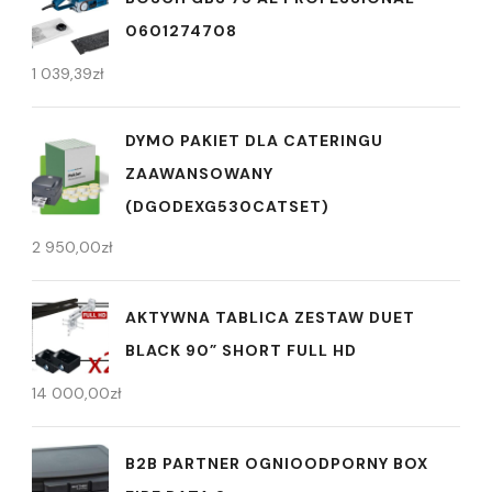
0601274708
1 039,39
zł
DYMO PAKIET DLA CATERINGU
ZAAWANSOWANY
(DGODEXG530CATSET)
2 950,00
zł
AKTYWNA TABLICA ZESTAW DUET
BLACK 90” SHORT FULL HD
14 000,00
zł
B2B PARTNER OGNIOODPORNY BOX