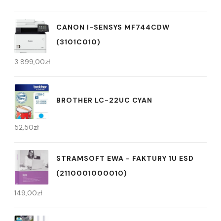
CANON I-SENSYS MF744CDW
(3101C010)
3 899,00
zł
BROTHER LC-22UC CYAN
52,50
zł
STRAMSOFT EWA - FAKTURY 1U ESD
(2110001000010)
149,00
zł