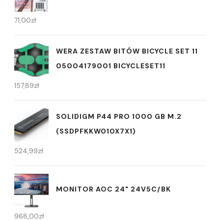
71,00
zł
WERA ZESTAW BITÓW BICYCLE SET 11
05004179001 BICYCLESET11
157,89
zł
SOLIDIGM P44 PRO 1000 GB M.2
(SSDPFKKW010X7X1)
524,99
zł
MONITOR AOC 24" 24V5C/BK
968,00
zł