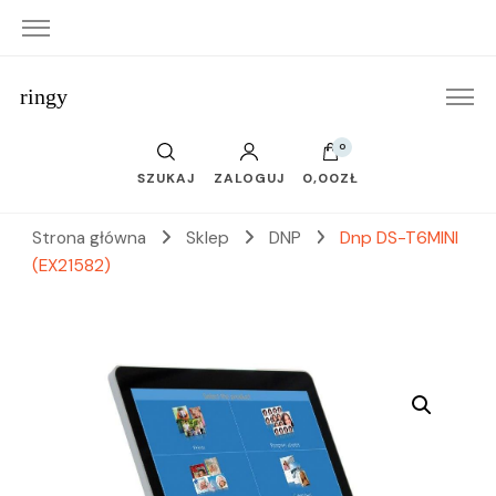
ringy
0
SZUKAJ
ZALOGUJ
0,00ZŁ
Strona główna
Sklep
DNP
Dnp DS-T6MINI
(EX21582)