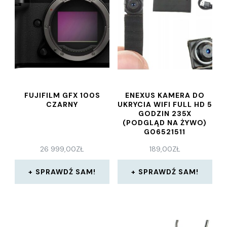
FUJIFILM GFX 100S
ENEXUS KAMERA DO
CZARNY
UKRYCIA WIFI FULL HD 5
GODZIN 235X
(PODGLĄD NA ŻYWO)
G06521511
26 999,00
ZŁ
189,00
ZŁ
SPRAWDŹ SAM!
SPRAWDŹ SAM!