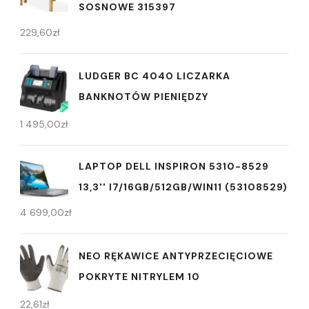
SOSNOWE 315397
229,60
zł
LUDGER BC 4040 LICZARKA
BANKNOTÓW PIENIĘDZY
1 495,00
zł
LAPTOP DELL INSPIRON 5310-8529
13,3'' I7/16GB/512GB/WIN11 (53108529)
4 699,00
zł
NEO RĘKAWICE ANTYPRZECIĘCIOWE
POKRYTE NITRYLEM 10
22,61
zł