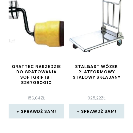
GRATTEC NARZEDZIE
STALGAST WÓZEK
DO GRATOWANIA
PLATFORMOWY
SOFTGRIP IBT
STALOWY SKŁADANY
8267090010
156,64
ZŁ
925,22
ZŁ
SPRAWDŹ SAM!
SPRAWDŹ SAM!