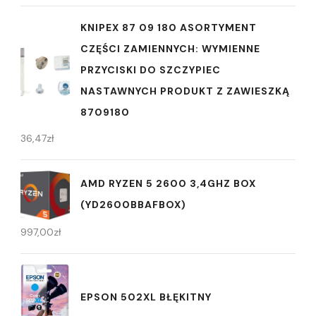
KNIPEX 87 09 180 ASORTYMENT
CZĘŚCI ZAMIENNYCH: WYMIENNE
PRZYCISKI DO SZCZYPIEC
NASTAWNYCH PRODUKT Z ZAWIESZKĄ
8709180
36,47
zł
AMD RYZEN 5 2600 3,4GHZ BOX
(YD2600BBAFBOX)
997,00
zł
EPSON 502XL BŁĘKITNY