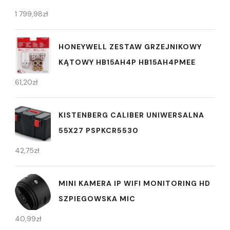
1 799,98
zł
HONEYWELL ZESTAW GRZEJNIKOWY
KĄTOWY HB15AH4P HB15AH4PMEE
61,20
zł
KISTENBERG CALIBER UNIWERSALNA
55X27 PSPKCR5530
42,75
zł
MINI KAMERA IP WIFI MONITORING HD
SZPIEGOWSKA MIC
40,99
zł