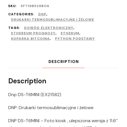
SKU:
5F719B529B06
CATEGORIES:
DNP
,
DRUKARKI TERMOSUBLIMACYJNE I ŻELOWE
TAGS:
DOWÓD ELEKTRONICZNY
,
ETHEREUM PROGNOZY
,
ETHERUM
,
KOPARKA BITCOINA
,
PYTHON PODSTAWY
DESCRIPTION
Description
Dnp DS-T6MINI (EX21582)
DNP: Drukarki termosublimacyjne i żelowe
DNP DS-T6MINI – Foto kiosk , ulepszona wersja z 11.6″