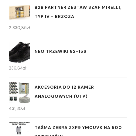
B2B PARTNER ZESTAW SZAF MIRELLI,
TYP IV - BRZOZA
2 330,85
zł
NEO TRZEWIKI 82-156
236,64
zł
AKCESORIA DO 12 KAMER
ANALOGOWYCH (UTP)
431,30
zł
TAŚMA ZEBRA ZXP9 YMCUVK NA 500