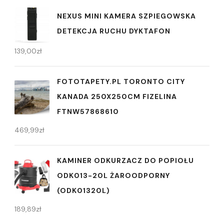
NEXUS MINI KAMERA SZPIEGOWSKA
DETEKCJA RUCHU DYKTAFON
139,00
zł
FOTOTAPETY.PL TORONTO CITY
KANADA 250X250CM FIZELINA
FTNW57868610
469,99
zł
KAMINER ODKURZACZ DO POPIOŁU
ODK013-20L ŻAROODPORNY
(ODK01320L)
189,89
zł