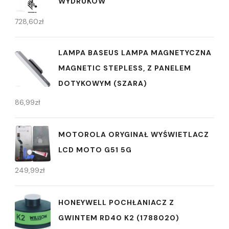
WYDRUKÓW
728,60
zł
LAMPA BASEUS LAMPA MAGNETYCZNA
MAGNETIC STEPLESS, Z PANELEM
DOTYKOWYM (SZARA)
86,99
zł
MOTOROLA ORYGINAŁ WYŚWIETLACZ
LCD MOTO G51 5G
249,99
zł
HONEYWELL POCHŁANIACZ Z
GWINTEM RD40 K2 (1788020)