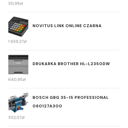
50,99
zł
NOVITUS LINK ONLINE CZARNA
1 659,27
zł
DRUKARKA BROTHER HL-L2350DW
640,95
zł
BOSCH GBG 35-15 PROFESSIONAL
060127A300
552,07
zł