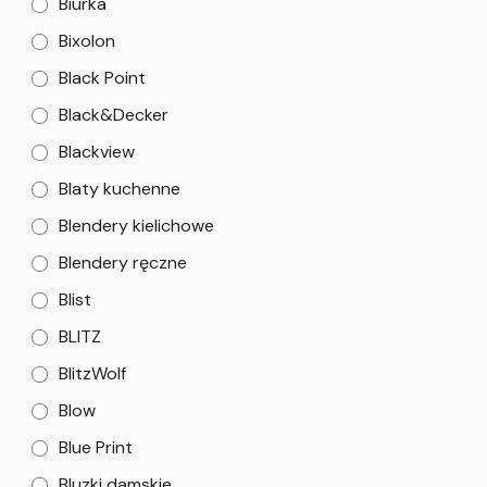
Biurka
Bixolon
Black Point
Black&Decker
Blackview
Blaty kuchenne
Blendery kielichowe
Blendery ręczne
Blist
BLITZ
BlitzWolf
Blow
Blue Print
Bluzki damskie