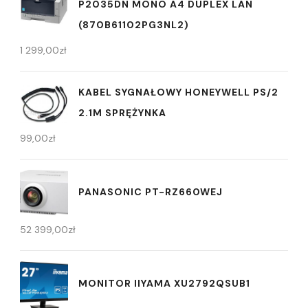
P2035DN MONO A4 DUPLEX LAN
(870B61102PG3NL2)
1 299,00
zł
KABEL SYGNAŁOWY HONEYWELL PS/2
2.1M SPRĘŻYNKA
99,00
zł
PANASONIC PT-RZ660WEJ
52 399,00
zł
MONITOR IIYAMA XU2792QSUB1