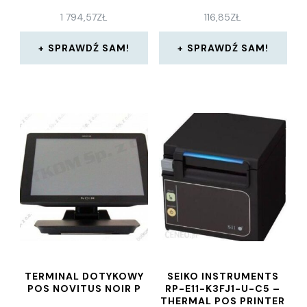
1 794,57
ZŁ
116,85
ZŁ
SPRAWDŹ SAM!
SPRAWDŹ SAM!
TERMINAL DOTYKOWY
SEIKO INSTRUMENTS
POS NOVITUS NOIR P
RP-E11-K3FJ1-U-C5 –
THERMAL POS PRINTER