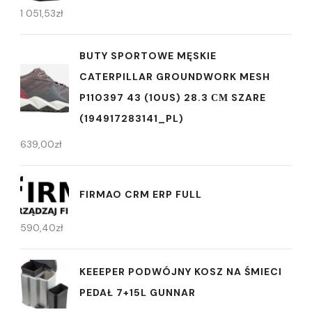
1 051,53
zł
BUTY SPORTOWE MĘSKIE
CATERPILLAR GROUNDWORK MESH
P110397 43 (10US) 28.3 СМ SZARE
(194917283141_PL)
639,00
zł
FIRMAO CRM ERP FULL
590,40
zł
KEEEPER PODWÓJNY KOSZ NA ŚMIECI
PEDAŁ 7+15L GUNNAR