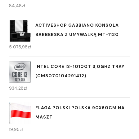
84,48
zł
ACTIVESHOP GABBIANO KONSOLA
BARBERSKA Z UMYWALKĄ MT-1120
5 075,98
zł
INTEL CORE I3-10100T 3,0GHZ TRAY
(CM8070104291412)
934,28
zł
FLAGA POLSKI POLSKA 90X60CM NA
MASZT
19,95
zł