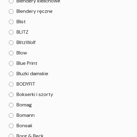
Blendery kielichowe
Blendery ręczne
Blist
BLITZ
BlitzWolf
Blow
Blue Print
Bluzki damskie
BODYFIT
Bokserki i szorty
Bomag
Bomann
Bonsaii
Borg & Beck