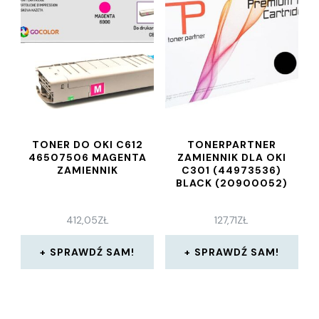
TONER DO OKI C612
TONERPARTNER
46507506 MAGENTA
ZAMIENNIK DLA OKI
ZAMIENNIK
C301 (44973536)
BLACK (20900052)
412,05
ZŁ
127,71
ZŁ
SPRAWDŹ SAM!
SPRAWDŹ SAM!