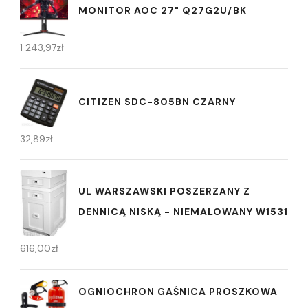
MONITOR AOC 27" Q27G2U/BK
1 243,97
zł
CITIZEN SDC-805BN CZARNY
32,89
zł
UL WARSZAWSKI POSZERZANY Z
DENNICĄ NISKĄ - NIEMALOWANY W1531
616,00
zł
OGNIOCHRON GAŚNICA PROSZKOWA