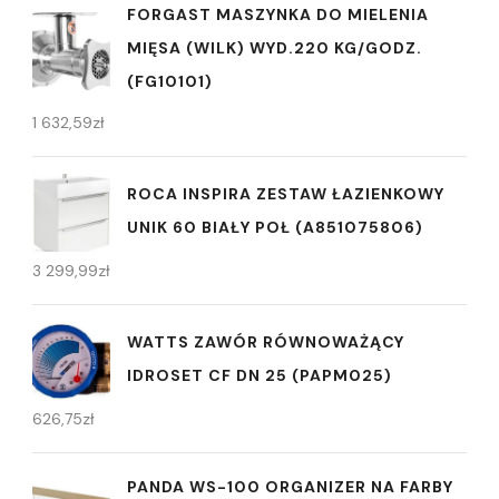
FORGAST MASZYNKA DO MIELENIA
MIĘSA (WILK) WYD.220 KG/GODZ.
(FG10101)
1 632,59
zł
ROCA INSPIRA ZESTAW ŁAZIENKOWY
UNIK 60 BIAŁY POŁ (A851075806)
3 299,99
zł
WATTS ZAWÓR RÓWNOWAŻĄCY
IDROSET CF DN 25 (PAPM025)
626,75
zł
PANDA WS-100 ORGANIZER NA FARBY