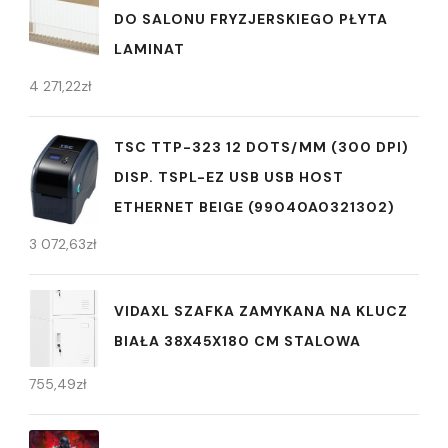
DO SALONU FRYZJERSKIEGO PŁYTA
LAMINAT
4 271,22
zł
TSC TTP-323 12 DOTS/MM (300 DPI)
DISP. TSPL-EZ USB USB HOST
ETHERNET BEIGE (99040A0321302)
3 072,63
zł
VIDAXL SZAFKA ZAMYKANA NA KLUCZ
BIAŁA 38X45X180 CM STALOWA
755,49
zł