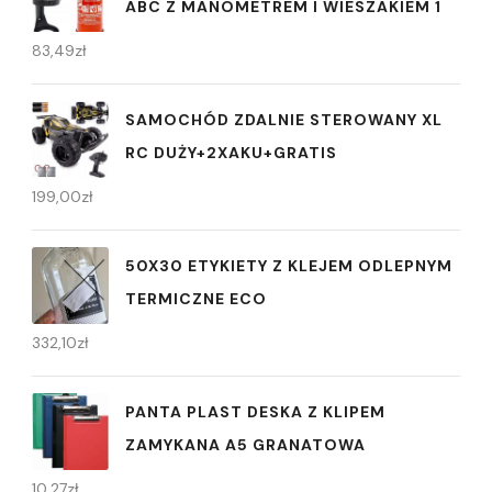
ABC Z MANOMETREM I WIESZAKIEM 1
83,49
zł
SAMOCHÓD ZDALNIE STEROWANY XL
RC DUŻY+2XAKU+GRATIS
199,00
zł
50X30 ETYKIETY Z KLEJEM ODLEPNYM
TERMICZNE ECO
332,10
zł
PANTA PLAST DESKA Z KLIPEM
ZAMYKANA A5 GRANATOWA
10,27
zł