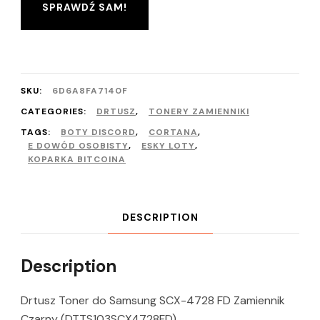
SPRAWDŹ SAM!
SKU:
6D6A8FA7140F
CATEGORIES:
DRTUSZ
,
TONERY ZAMIENNIKI
TAGS:
BOTY DISCORD
,
CORTANA
,
E DOWÓD OSOBISTY
,
ESKY LOTY
,
KOPARKA BITCOINA
DESCRIPTION
Description
Drtusz Toner do Samsung SCX-4728 FD Zamiennik
Czarny (DTTS103SCX4728FD)