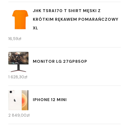
JHK TSRA170 T SHIRT MĘSKI Z
KRÓTKIM RĘKAWEM POMARAŃCZOWY
XL
16,59
zł
MONITOR LG 27GP850P
1 628,30
zł
IPHONE 12 MINI
2 849,00
zł