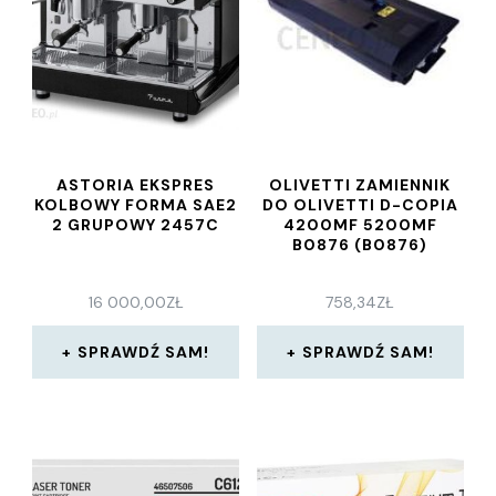
ASTORIA EKSPRES
OLIVETTI ZAMIENNIK
KOLBOWY FORMA SAE2
DO OLIVETTI D-COPIA
2 GRUPOWY 2457C
4200MF 5200MF
B0876 (B0876)
16 000,00
ZŁ
758,34
ZŁ
SPRAWDŹ SAM!
SPRAWDŹ SAM!