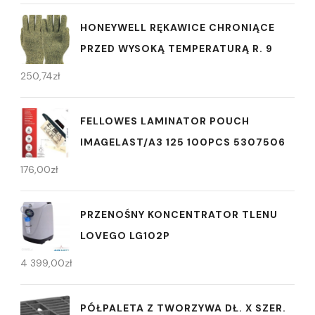
HONEYWELL RĘKAWICE CHRONIĄCE
PRZED WYSOKĄ TEMPERATURĄ R. 9
250,74
zł
FELLOWES LAMINATOR POUCH
IMAGELAST/A3 125 100PCS 5307506
176,00
zł
PRZENOŚNY KONCENTRATOR TLENU
LOVEGO LG102P
4 399,00
zł
PÓŁPALETA Z TWORZYWA DŁ. X SZER.