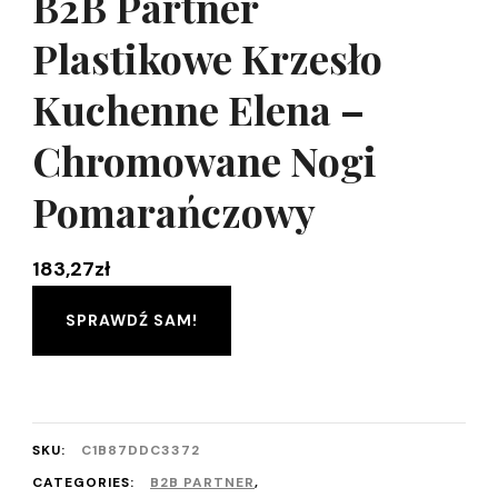
B2B Partner
Plastikowe Krzesło
Kuchenne Elena –
Chromowane Nogi
Pomarańczowy
183,27
zł
SPRAWDŹ SAM!
SKU:
C1B87DDC3372
CATEGORIES:
B2B PARTNER
,