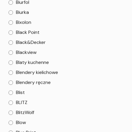
Biurfol
Biurka
Bixolon
Black Point
Black&Decker
Blackview
Blaty kuchenne
Blendery kielichowe
Blendery ręczne
Blist
BLITZ
BlitzWolf
Blow