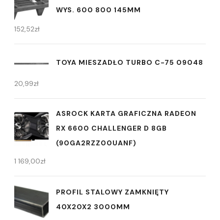
WYS. 600 800 145MM
152,52
zł
TOYA MIESZADŁO TURBO C-75 09048
20,99
zł
ASROCK KARTA GRAFICZNA RADEON
RX 6600 CHALLENGER D 8GB
(90GA2RZZ00UANF)
1 169,00
zł
PROFIL STALOWY ZAMKNIĘTY
40X20X2 3000MM