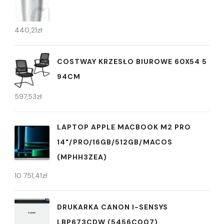
440,21
zł
COSTWAY KRZESŁO BIUROWE 60X54 5
94CM
597,53
zł
LAPTOP APPLE MACBOOK M2 PRO
14"/PRO/16GB/512GB/MACOS
(MPHH3ZEA)
10 751,41
zł
DRUKARKA CANON I-SENSYS
LBP673CDW (5456C007)