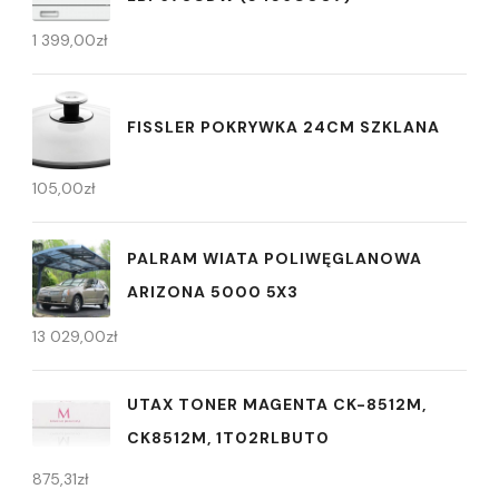
1 399,00
zł
FISSLER POKRYWKA 24CM SZKLANA
105,00
zł
PALRAM WIATA POLIWĘGLANOWA
ARIZONA 5000 5X3
13 029,00
zł
UTAX TONER MAGENTA CK-8512M,
CK8512M, 1T02RLBUT0
875,31
zł