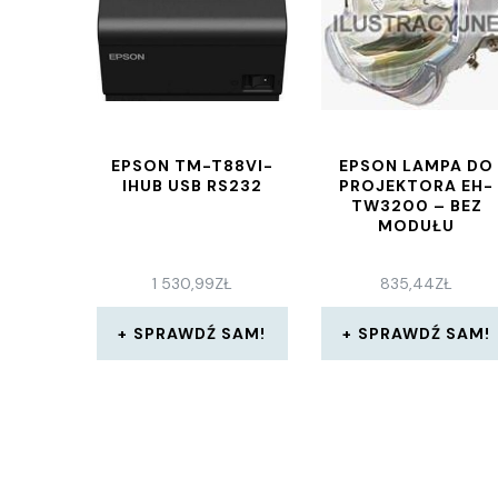
EPSON TM-T88VI-
EPSON LAMPA DO
IHUB USB RS232
PROJEKTORA EH-
TW3200 – BEZ
MODUŁU
1 530,99
ZŁ
835,44
ZŁ
SPRAWDŹ SAM!
SPRAWDŹ SAM!