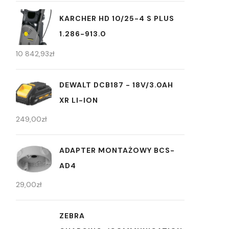
KARCHER HD 10/25-4 S PLUS
1.286-913.0
10 842,93
zł
DEWALT DCB187 - 18V/3.0AH
XR LI-ION
249,00
zł
ADAPTER MONTAŻOWY BCS-
AD4
29,00
zł
ZEBRA