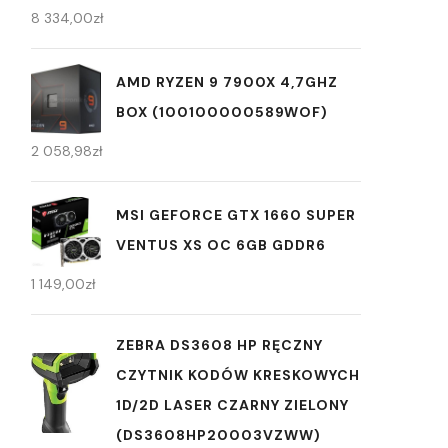
8 334,00
zł
AMD RYZEN 9 7900X 4,7GHZ
BOX (100100000589WOF)
2 058,98
zł
MSI GEFORCE GTX 1660 SUPER
VENTUS XS OC 6GB GDDR6
1 149,00
zł
ZEBRA DS3608 HP RĘCZNY
CZYTNIK KODÓW KRESKOWYCH
1D/2D LASER CZARNY ZIELONY
(DS3608HP20003VZWW)