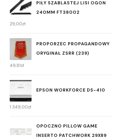
PIŁY SZABLASTEJ LISI OGON
240MM FT38002
29,00
zł
PROPORZEC PROPAGANDOWY
ORYGINAŁ ZSRR (239)
49,81
zł
EPSON WORKFORCE DS-410
1 349,00
zł
OPOCZNO PILLOW GAME
INSERTO PATCHWORK 29X89