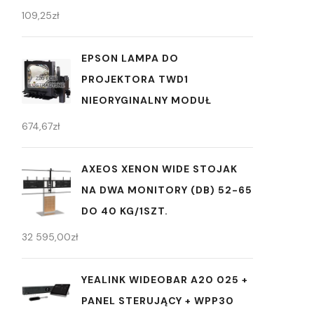
109,25
zł
EPSON LAMPA DO
PROJEKTORA TWD1
NIEORYGINALNY MODUŁ
674,67
zł
AXEOS XENON WIDE STOJAK
NA DWA MONITORY (DB) 52-65
DO 40 KG/1SZT.
32 595,00
zł
YEALINK WIDEOBAR A20 025 +
PANEL STERUJĄCY + WPP30