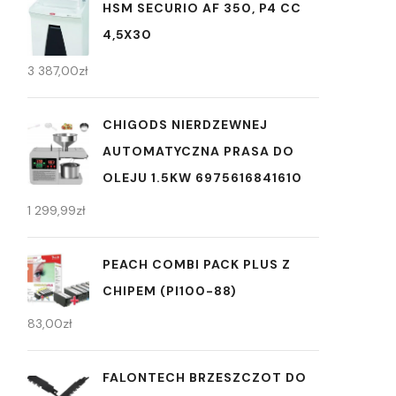
HSM SECURIO AF 350, P4 CC
4,5X30
3 387,00
zł
CHIGODS NIERDZEWNEJ
AUTOMATYCZNA PRASA DO
OLEJU 1.5KW 6975616841610
1 299,99
zł
PEACH COMBI PACK PLUS Z
CHIPEM (PI100-88)
83,00
zł
FALONTECH BRZESZCZOT DO