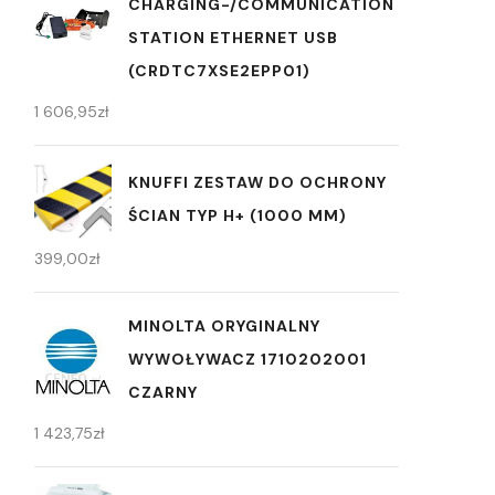
CHARGING-/COMMUNICATION
STATION ETHERNET USB
(CRDTC7XSE2EPP01)
1 606,95
zł
KNUFFI ZESTAW DO OCHRONY
ŚCIAN TYP H+ (1000 MM)
399,00
zł
MINOLTA ORYGINALNY
WYWOŁYWACZ 1710202001
CZARNY
1 423,75
zł