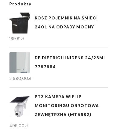
Produkty
KOSZ POJEMNIK NA ŚMIECI
240L NA ODPADY MOCNY
169,81
zł
DE DIETRICH INIDENS 24/28MI
7797984
3 990,00
zł
PTZ KAMERA WIFI IP
MONITORINGU OBROTOWA
ZEWNĘTRZNA (MT5682)
499,00
zł