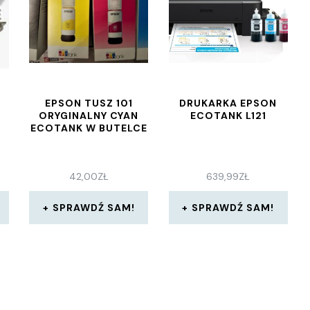
EPSON TUSZ 101
DRUKARKA EPSON
ORYGINALNY CYAN
ECOTANK L121
ECOTANK W BUTELCE
42,00
ZŁ
639,99
ZŁ
SPRAWDŹ SAM!
SPRAWDŹ SAM!