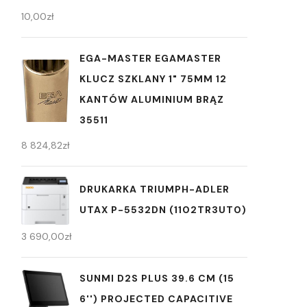
10,00
zł
EGA-MASTER EGAMASTER
KLUCZ SZKLANY 1" 75MM 12
KANTÓW ALUMINIUM BRĄZ
35511
8 824,82
zł
DRUKARKA TRIUMPH-ADLER
UTAX P-5532DN (1102TR3UT0)
3 690,00
zł
SUNMI D2S PLUS 39.6 CM (15
6'') PROJECTED CAPACITIVE