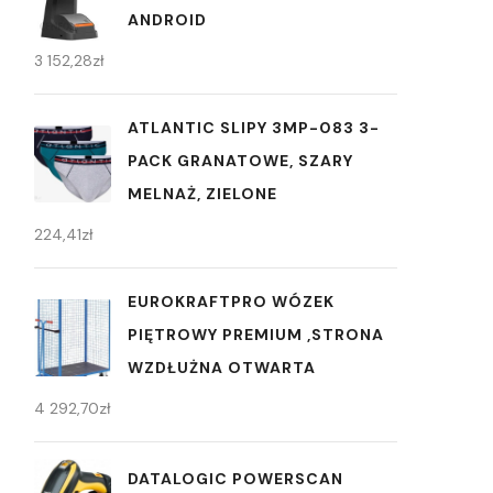
ANDROID
3 152,28
zł
ATLANTIC SLIPY 3MP-083 3-
PACK GRANATOWE, SZARY
MELNAŻ, ZIELONE
224,41
zł
EUROKRAFTPRO WÓZEK
PIĘTROWY PREMIUM ,STRONA
WZDŁUŻNA OTWARTA
4 292,70
zł
DATALOGIC POWERSCAN