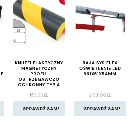
KNUFFI ELASTYCZNY
RAJA SYS.FLEX
MAGNETYCZNY
OŚWIETLENIE LED
NE
PROFIL
661X51X54MM
OSTRZEGAWCZO
OCHRONNY TYP A
(1000 MM)
159,00
ZŁ
2 931,00
ZŁ
SPRAWDŹ SAM!
SPRAWDŹ SAM!