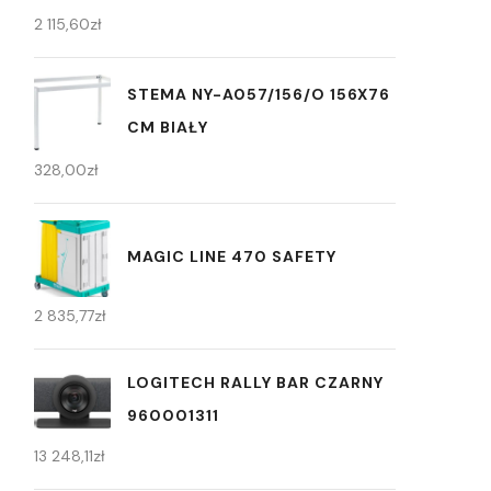
2 115,60
zł
STEMA NY-A057/156/O 156X76
CM BIAŁY
328,00
zł
MAGIC LINE 470 SAFETY
2 835,77
zł
LOGITECH RALLY BAR CZARNY
960001311
13 248,11
zł