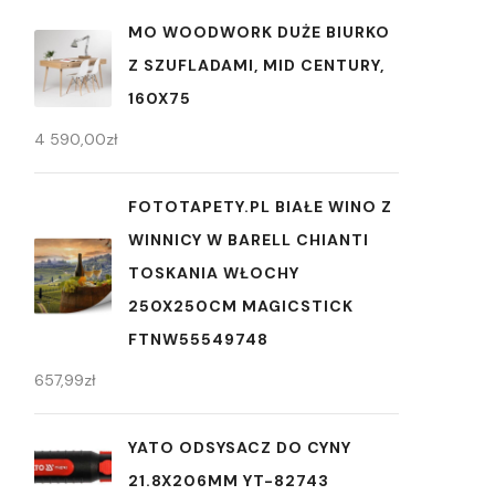
MO WOODWORK DUŻE BIURKO
Z SZUFLADAMI, MID CENTURY,
160X75
4 590,00
zł
FOTOTAPETY.PL BIAŁE WINO Z
WINNICY W BARELL CHIANTI
TOSKANIA WŁOCHY
250X250CM MAGICSTICK
FTNW55549748
657,99
zł
YATO ODSYSACZ DO CYNY
21.8X206MM YT-82743