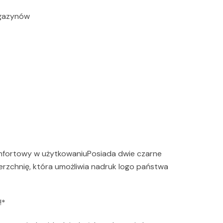
agazynów
mfortowy w użytkowaniuPosiada dwie czarne
erzchnię, która umożliwia nadruk logo państwa
!*