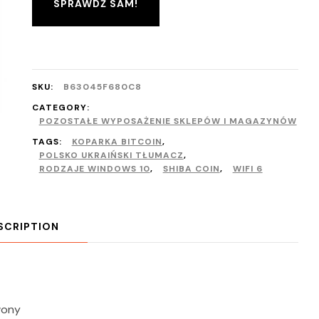
SPRAWDŹ SAM!
SKU:
B63045F680C8
CATEGORY:
POZOSTAŁE WYPOSAŻENIE SKLEPÓW I MAGAZYNÓW
TAGS:
KOPARKA BITCOIN
,
POLSKO UKRAIŃSKI TŁUMACZ
,
RODZAJE WINDOWS 10
,
SHIBA COIN
,
WIFI 6
SCRIPTION
wony