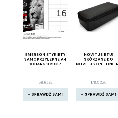
EMERSON ETYKIETY
NOVITUS ETUI
SAMOPRZYLEPNE A4
SKÓRZANE DO
100ARK 105X37
NOVITUS ONE ONLI
58,62
ZŁ
179,00
ZŁ
SPRAWDŹ SAM!
SPRAWDŹ SAM!