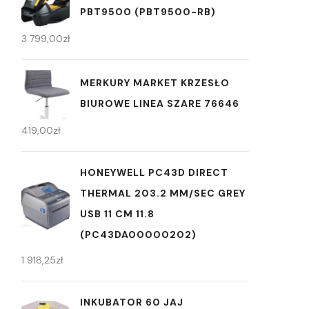
PBT9500 (PBT9500-RB)
3 799,00
zł
MERKURY MARKET KRZESŁO
BIUROWE LINEA SZARE 76646
419,00
zł
HONEYWELL PC43D DIRECT
THERMAL 203.2 MM/SEC GREY
USB 11 CM 11.8
(PC43DA00000202)
1 918,25
zł
INKUBATOR 60 JAJ