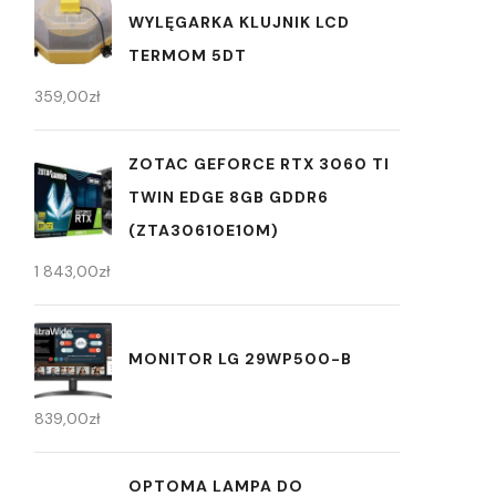
WYLĘGARKA KLUJNIK LCD
TERMOM 5DT
359,00
zł
ZOTAC GEFORCE RTX 3060 TI
TWIN EDGE 8GB GDDR6
(ZTA30610E10M)
1 843,00
zł
MONITOR LG 29WP500-B
839,00
zł
OPTOMA LAMPA DO