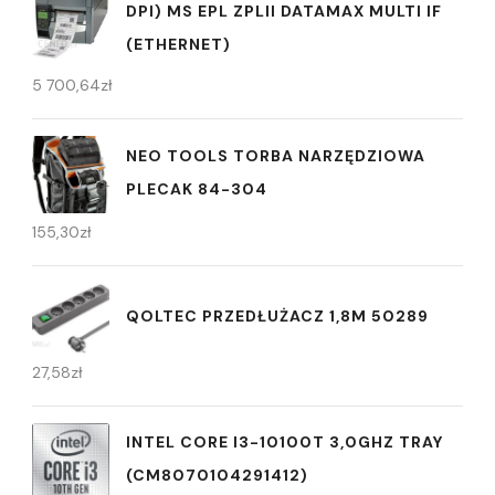
DPI) MS EPL ZPLII DATAMAX MULTI IF
(ETHERNET)
5 700,64
zł
NEO TOOLS TORBA NARZĘDZIOWA
PLECAK 84-304
155,30
zł
QOLTEC PRZEDŁUŻACZ 1,8M 50289
27,58
zł
INTEL CORE I3-10100T 3,0GHZ TRAY
(CM8070104291412)