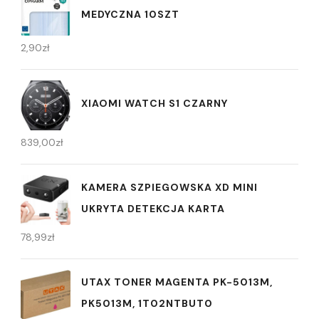
MEDYCZNA 10SZT
2,90
zł
XIAOMI WATCH S1 CZARNY
839,00
zł
KAMERA SZPIEGOWSKA XD MINI
UKRYTA DETEKCJA KARTA
78,99
zł
UTAX TONER MAGENTA PK-5013M,
PK5013M, 1T02NTBUT0