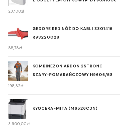
237,00
zł
GEDORE RED NÓŻ DO KABLI 3301415
R93220028
88,78
zł
KOMBINEZON ARDON 2STRONG
SZARY-POMARAŃCZOWY H9606/58
198,82
zł
KYOCERA-MITA (M6526CDN)
3 900,00
zł