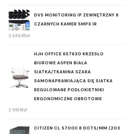
DVS MONITORING IP ZEWNĘTRZNY 8
CZARNYCH KAMER 5MPX IR
3 249,99
zł
HJH OFFICE 657630 KRZESŁO
BIUROWE ASPEN BIAŁA
SIATKA/TKANINA SZARA
SAMONAPRAWIAJĄCA SIĘ SIATKA
REGULOWANE PODŁOKIETNIKI
ERGONOMICZNE OBROTOWE
2 591,16
zł
CITIZEN CL S700II 8 DOTS/MM (203