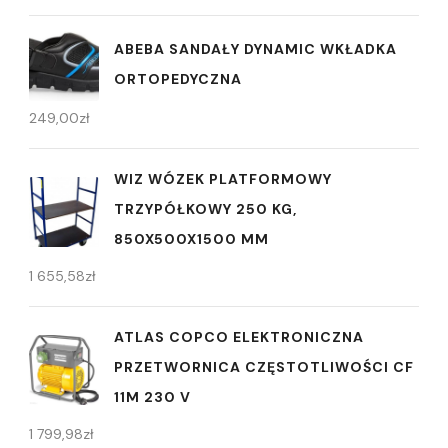
ABEBA SANDAŁY DYNAMIC WKŁADKA
ORTOPEDYCZNA
249,00
zł
WIZ WÓZEK PLATFORMOWY
TRZYPÓŁKOWY 250 KG,
850X500X1500 MM
1 655,58
zł
ATLAS COPCO ELEKTRONICZNA
PRZETWORNICA CZĘSTOTLIWOŚCI CF
11M 230 V
1 799,98
zł