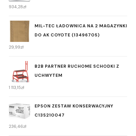
934,28
zł
MIL-TEC ŁADOWNICA NA 2 MAGAZYNKI
DO AK COYOTE (13496705)
29,99
zł
B2B PARTNER RUCHOME SCHODKI Z
UCHWYTEM
1 113,15
zł
EPSON ZESTAW KONSERWACYJNY
C13S210047
236,46
zł