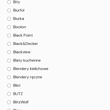
Bity
Biurfol
Biurka
Bixolon
Black Point
Black&Decker
Blackview
Blaty kuchenne
Blendery kielichowe
Blendery ręczne
Blist
BLITZ
BlitzWolf