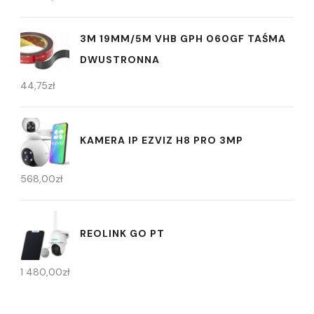
3M 19MM/5M VHB GPH 060GF TAŚMA
DWUSTRONNA
44,75
zł
KAMERA IP EZVIZ H8 PRO 3MP
568,00
zł
REOLINK GO PT
1 480,00
zł