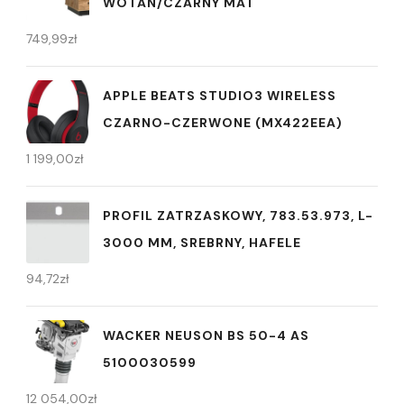
WOTAN/CZARNY MAT
749,99
zł
APPLE BEATS STUDIO3 WIRELESS
CZARNO-CZERWONE (MX422EEA)
1 199,00
zł
PROFIL ZATRZASKOWY, 783.53.973, L-
3000 MM, SREBRNY, HAFELE
94,72
zł
WACKER NEUSON BS 50-4 AS
5100030599
12 054,00
zł