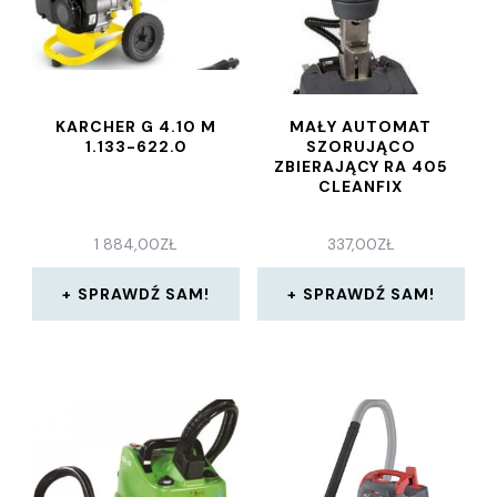
KARCHER G 4.10 M
MAŁY AUTOMAT
1.133-622.0
SZORUJĄCO
ZBIERAJĄCY RA 405
CLEANFIX
1 884,00
ZŁ
337,00
ZŁ
SPRAWDŹ SAM!
SPRAWDŹ SAM!