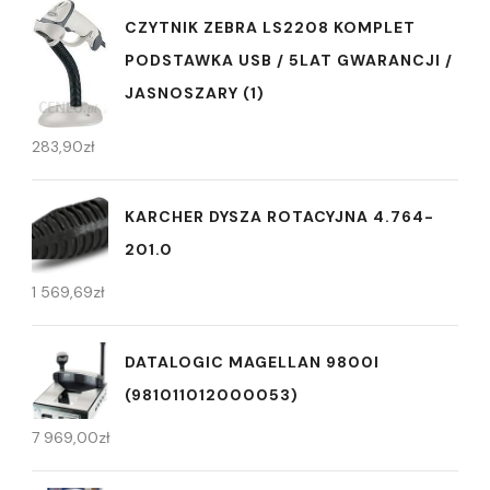
CZYTNIK ZEBRA LS2208 KOMPLET
PODSTAWKA USB / 5LAT GWARANCJI /
JASNOSZARY (1)
283,90
zł
KARCHER DYSZA ROTACYJNA 4.764-
201.0
1 569,69
zł
DATALOGIC MAGELLAN 9800I
(981011012000053)
7 969,00
zł