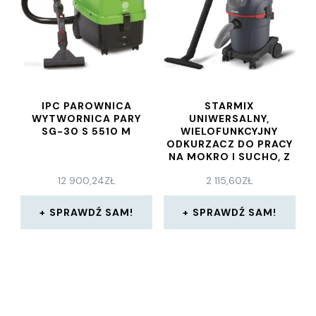
IPC PAROWNICA
STARMIX
WYTWORNICA PARY
UNIWERSALNY,
SG-30 S 5510 M
WIELOFUNKCYJNY
ODKURZACZ DO PRACY
NA MOKRO I SUCHO, Z
WYPOSAŻENIEM
12 900,24
ZŁ
2 115,60
ZŁ
DODATKOWYM DO
DUŻYCH
ZANIECZYSZCZEŃ ,POJ.
SPRAWDŹ SAM!
SPRAWDŹ SAM!
ZBIORNIKA 32 L