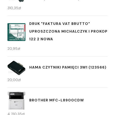
310,35
zł
DRUK "FAKTURA VAT BRUTTO"
UPROSZCZONA MICHALCZYK I PROKOP
122 2 NOWA
20,95
zł
HAMA CZYTNIKI PAMIĘCI 3W1 (123566)
20,00
zł
BROTHER MFC-L8900CDW
4 210,35
zł