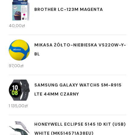
BROTHER LC-123M MAGENTA
40,00
zł
MIKASA ŻÓŁTO-NIEBIESKA VS220W-Y-
BL
97,00
zł
SAMSUNG GALAXY WATCH5 SM-R915
LTE 44MM CZARNY
1 135,00
zł
HONEYWELL ECLIPSE 5145 1D KIT (USB)
WHITE (MK514571A38EU)