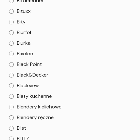
Bitdefender
Bituxx
Bity
Biurfol
Biurka
Bixolon
Black Point
Black&Decker
Blackview
Blaty kuchenne
Blendery kielichowe
Blendery ręczne
Blist
BLITZ