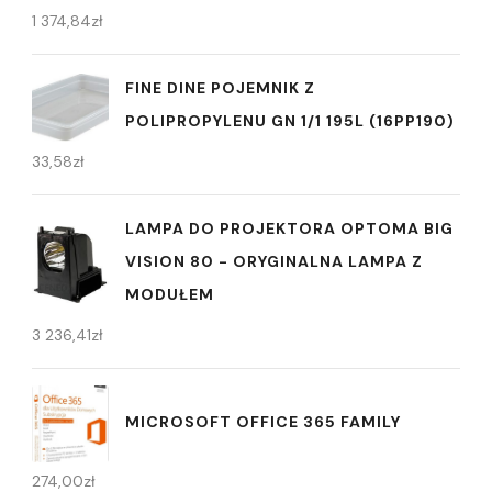
1 374,84
zł
FINE DINE POJEMNIK Z
POLIPROPYLENU GN 1/1 195L (16PP190)
33,58
zł
LAMPA DO PROJEKTORA OPTOMA BIG
VISION 80 - ORYGINALNA LAMPA Z
MODUŁEM
3 236,41
zł
MICROSOFT OFFICE 365 FAMILY
274,00
zł