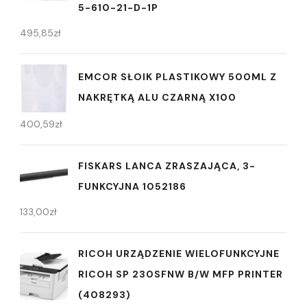
5-610-21-D-1P
495,85
zł
EMCOR SŁOIK PLASTIKOWY 500ML Z
NAKRĘTKĄ ALU CZARNĄ X100
400,59
zł
FISKARS LANCA ZRASZAJĄCA, 3-
FUNKCYJNA 1052186
133,00
zł
RICOH URZĄDZENIE WIELOFUNKCYJNE
RICOH SP 230SFNW B/W MFP PRINTER
(408293)