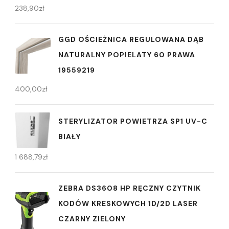
238,90
zł
GGD OŚCIEŻNICA REGULOWANA DĄB
NATURALNY POPIELATY 60 PRAWA
19559219
400,00
zł
STERYLIZATOR POWIETRZA SP1 UV-C
BIAŁY
1 688,79
zł
ZEBRA DS3608 HP RĘCZNY CZYTNIK
KODÓW KRESKOWYCH 1D/2D LASER
CZARNY ZIELONY