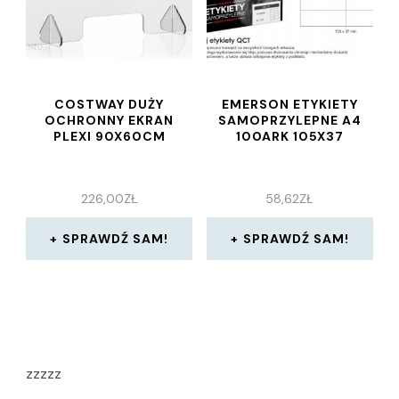
COSTWAY DUŻY
EMERSON ETYKIETY
OCHRONNY EKRAN
SAMOPRZYLEPNE A4
PLEXI 90X60CM
100ARK 105X37
226,00
ZŁ
58,62
ZŁ
SPRAWDŹ SAM!
SPRAWDŹ SAM!
zzzzz