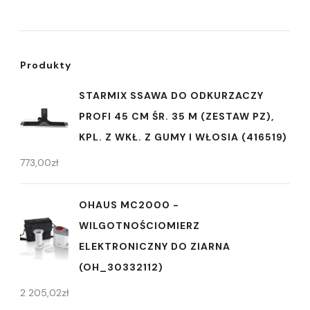
Produkty
STARMIX SSAWA DO ODKURZACZY
PROFI 45 CM ŚR. 35 M (ZESTAW PZ),
KPL. Z WKŁ. Z GUMY I WŁOSIA (416519)
773,00
zł
OHAUS MC2000 -
WILGOTNOŚCIOMIERZ
ELEKTRONICZNY DO ZIARNA
(OH_30332112)
2 205,02
zł