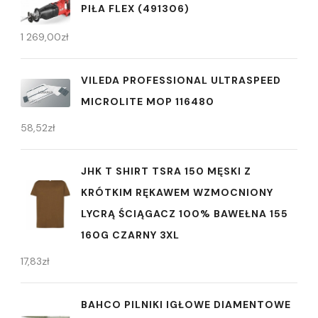
PIŁA FLEX (491306)
1 269,00
zł
VILEDA PROFESSIONAL ULTRASPEED
MICROLITE MOP 116480
58,52
zł
JHK T SHIRT TSRA 150 MĘSKI Z
KRÓTKIM RĘKAWEM WZMOCNIONY
LYCRĄ ŚCIĄGACZ 100% BAWEŁNA 155
160G CZARNY 3XL
17,83
zł
BAHCO PILNIKI IGŁOWE DIAMENTOWE