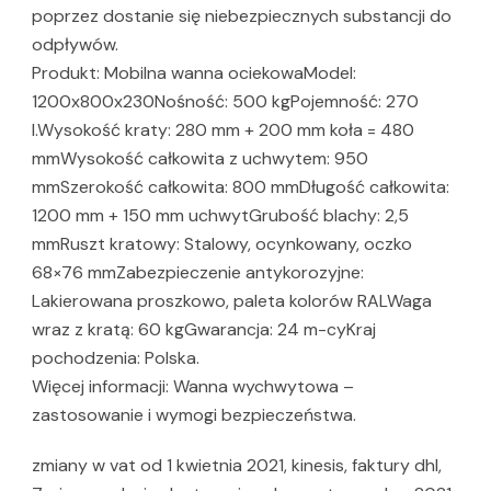
poprzez dostanie się niebezpiecznych substancji do
odpływów.
Produkt: Mobilna wanna ociekowaModel:
1200x800x230Nośność: 500 kgPojemność: 270
l.Wysokość kraty: 280 mm + 200 mm koła = 480
mmWysokość całkowita z uchwytem: 950
mmSzerokość całkowita: 800 mmDługość całkowita:
1200 mm + 150 mm uchwytGrubość blachy: 2,5
mmRuszt kratowy: Stalowy, ocynkowany, oczko
68×76 mmZabezpieczenie antykorozyjne:
Lakierowana proszkowo, paleta kolorów RALWaga
wraz z kratą: 60 kgGwarancja: 24 m-cyKraj
pochodzenia: Polska.
Więcej informacji: Wanna wychwytowa –
zastosowanie i wymogi bezpieczeństwa.
zmiany w vat od 1 kwietnia 2021, kinesis, faktury dhl,