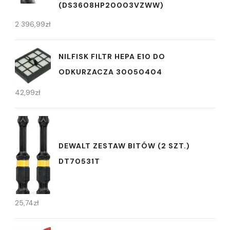
(DS3608HP20003VZWW)
2 396,99
zł
NILFISK FILTR HEPA E10 DO
ODKURZACZA 30050404
42,99
zł
DEWALT ZESTAW BITÓW (2 SZT.)
DT70531T
25,74
zł