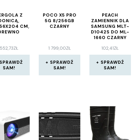
ERGOLA Z
POCO X5 PRO
PEACH
DONICĄ,
5G 8/256GB
ZAMIENNIK DLA
X56X204 CM,
CZARNY
SAMSUNG MLT-
DREWNO
D1042S DO ML-
1660 CZARNY
(PT225)
552,73
ZŁ
1 799,00
ZŁ
102,41
ZŁ
SPRAWDŹ
SPRAWDŹ
SPRAWDŹ
SAM!
SAM!
SAM!