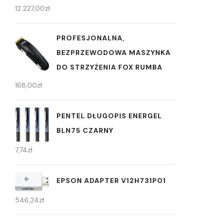
12 227,00
zł
PROFESJONALNA,
BEZPRZEWODOWA MASZYNKA
DO STRZYŻENIA FOX RUMBA
168,00
zł
PENTEL DŁUGOPIS ENERGEL
BLN75 CZARNY
7,74
zł
EPSON ADAPTER V12H731P01
546,24
zł