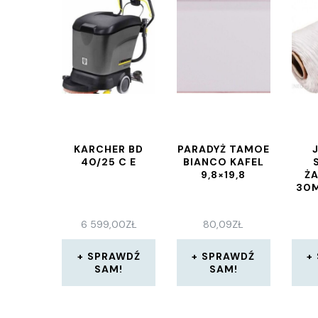
KARCHER BD
PARADYŻ TAMOE
40/25 C E
BIANCO KAFEL
9,8×19,8
Ż
30M
6 599,00
ZŁ
80,09
ZŁ
SPRAWDŹ
SPRAWDŹ
SAM!
SAM!