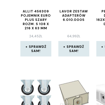
ALLIT 456309
LAVOR ZESTAW
P
POJEMNIK EURO
ADAPTERÓW
PLUS SZARY
6.010.0005
162
ROZM. 5 108 X
216 X 63 MM
EUROPLUS
24,45
ZŁ
64,99
ZŁ
SPRAWDŹ
SPRAWDŹ
SAM!
SAM!