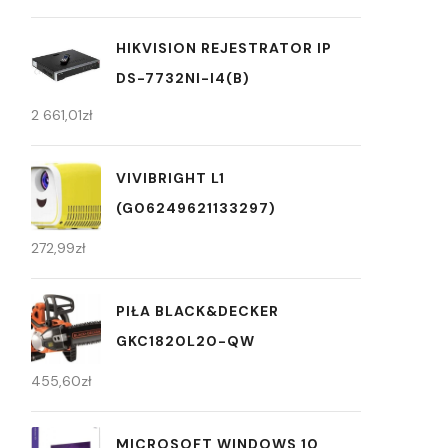
HIKVISION REJESTRATOR IP
DS-7732NI-I4(B)
2 661,01
zł
VIVIBRIGHT L1
(G06249621133297)
272,99
zł
PIŁA BLACK&DECKER
GKC1820L20-QW
455,60
zł
MICROSOFT WINDOWS 10