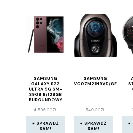
SAMSUNG
SAMSUNG
GALAXY S22
VC07M21N9VD/GE
S
ULTRA 5G SM-
S908 8/128GB
BURGUNDOWY
4 595,00
ZŁ
549,00
ZŁ
SPRAWDŹ
SPRAWDŹ
SAM!
SAM!