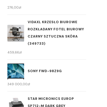
276,00
zł
VIDAXL KRZESŁO BIUROWE
ROZKŁADANY FOTEL BIUROWY
CZARNY SZTUCZNA SKÓRA
(349733)
459,66
zł
SONY FWD-98Z9G
349 000,00
zł
STAR MICRONICS EUROP
SP712-M DARK GREY