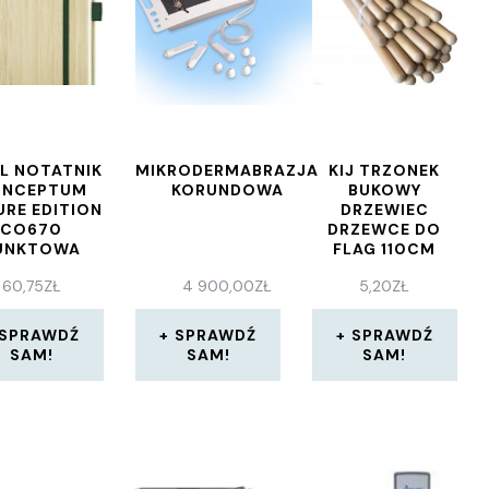
EL NOTATNIK
MIKRODERMABRAZJA
KIJ TRZONEK
ONCEPTUM
KORUNDOWA
BUKOWY
URE EDITION
DRZEWIEC
CO670
DRZEWCE DO
UNKTOWA
FLAG 110CM
INIATURA
60,75
ZŁ
4 900,00
ZŁ
5,20
ZŁ
OWY ILOŚĆ
SZY: 97 DIN
A5
SPRAWDŹ
SPRAWDŹ
SPRAWDŹ
SAM!
SAM!
SAM!