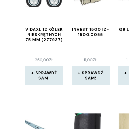
VIDAXL 12 KÓŁEK
INVEST 1500 IZ-
Q9 
NIESKRĘTNYCH
1500.0055
75 MM (277937)
256,00
ZŁ
11,00
ZŁ
1
SPRAWDŹ
SPRAWDŹ
SAM!
SAM!