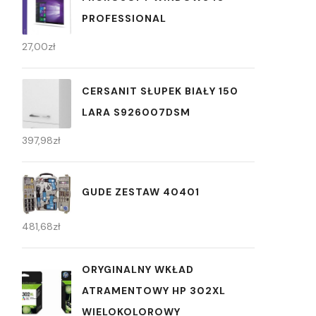
PROFESSIONAL
27,00
zł
CERSANIT SŁUPEK BIAŁY 150
LARA S926007DSM
397,98
zł
GUDE ZESTAW 40401
481,68
zł
ORYGINALNY WKŁAD
ATRAMENTOWY HP 302XL
WIELOKOLOROWY