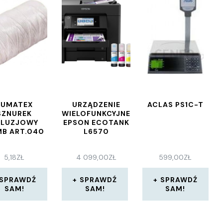
JUMATEX
URZĄDZENIE
ACLAS PS1C-T
SZNUREK
WIELOFUNKCYJNE
ALUZJOWY
EPSON ECOTANK
B ART.040
L6570
5,18
ZŁ
4 099,00
ZŁ
599,00
ZŁ
SPRAWDŹ
SPRAWDŹ
SPRAWDŹ
SAM!
SAM!
SAM!