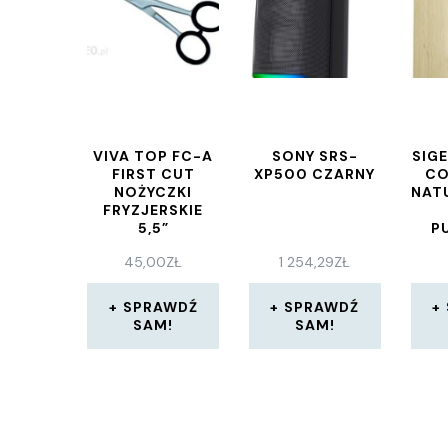
VIVA TOP FC-A
SONY SRS-
SIG
FIRST CUT
XP500 CZARNY
C
NOŻYCZKI
NAT
FRYZJERSKIE
5,5”
P
L
45,00
ZŁ
1 254,29
ZŁ
BEŻ
ARKU
SPRAWDŹ
SPRAWDŹ
SAM!
SAM!