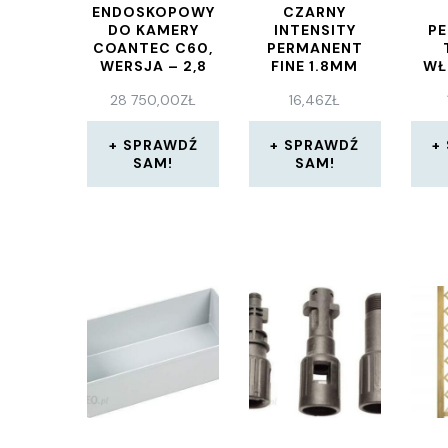
ENDOSKOPOWY
CZARNY
DO KAMERY
INTENSITY
P
COANTEC C60,
PERMANENT
WERSJA – 2,8
FINE 1.8MM
WŁ
MM/ 2,0 M
3SZT.
28 750,00
ZŁ
16,46
ZŁ
(2820)
SPRAWDŹ
SPRAWDŹ
SAM!
SAM!