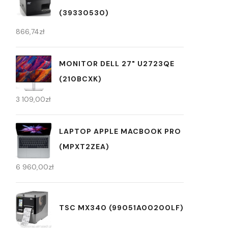
(39330530)
866,74
zł
MONITOR DELL 27" U2723QE
(210BCXK)
3 109,00
zł
LAPTOP APPLE MACBOOK PRO
(MPXT2ZEA)
6 960,00
zł
TSC MX340 (99051A00200LF)