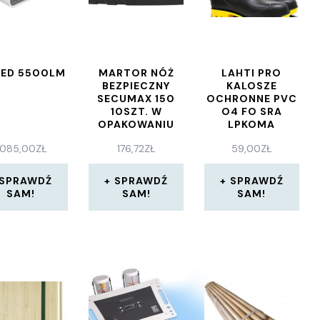
LED 5500LM
MARTOR NÓŻ
LAHTI PRO
BEZPIECZNY
KALOSZE
SECUMAX 150
OCHRONNE PVC
10SZT. W
O4 FO SRA
OPAKOWANIU
LPKOMA
8274190125
 085,00
ZŁ
176,72
ZŁ
59,00
ZŁ
SPRAWDŹ
SPRAWDŹ
SPRAWDŹ
SAM!
SAM!
SAM!