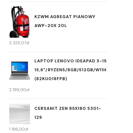
KZWM AGREGAT PIANOWY
AWP-20X 20L
2 325,07
zł
LAPTOP LENOVO IDEAPAD 3-15
15,6"/RYZEN5/8GB/512GB/W11H
(82KU018FPB)
2 199,00
zł
CERSANIT ZEN 85X180 S301-
129
1 196,00
zł