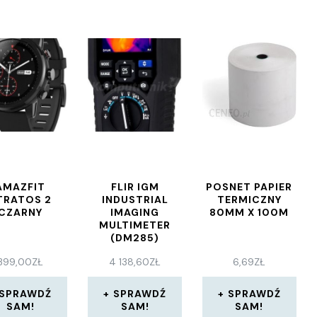
AMAZFIT
FLIR IGM
POSNET PAPIER
TRATOS 2
INDUSTRIAL
TERMICZNY
CZARNY
IMAGING
80MM X 100M
MULTIMETER
(DM285)
399,00
ZŁ
4 138,60
ZŁ
6,69
ZŁ
SPRAWDŹ
SPRAWDŹ
SPRAWDŹ
SAM!
SAM!
SAM!