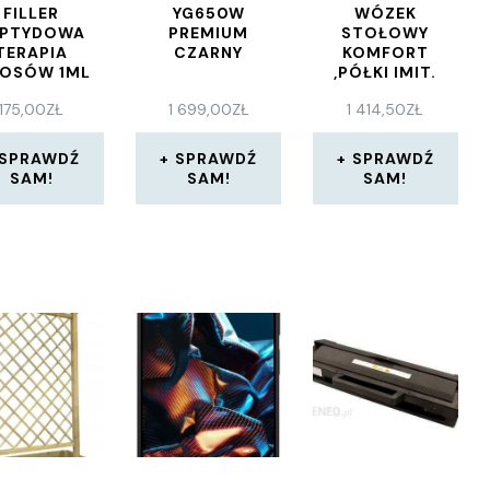
FILLER
YG650W
WÓZEK
EPTYDOWA
PREMIUM
STOŁOWY
TERAPIA
CZARNY
KOMFORT
OSÓW 1ML
,PÓŁKI IMIT.
BUKU
175,00
ZŁ
1 699,00
ZŁ
1 414,50
ZŁ
SPRAWDŹ
SPRAWDŹ
SPRAWDŹ
SAM!
SAM!
SAM!