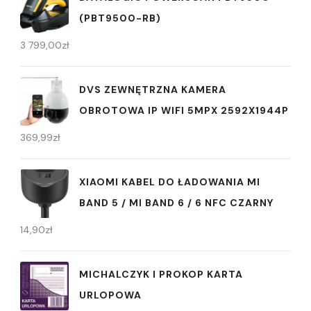
(PBT9500-RB)
3 799,00
zł
DVS ZEWNĘTRZNA KAMERA
OBROTOWA IP WIFI 5MPX 2592X1944P
369,99
zł
XIAOMI KABEL DO ŁADOWANIA MI
BAND 5 / MI BAND 6 / 6 NFC CZARNY
14,90
zł
MICHALCZYK I PROKOP KARTA
URLOPOWA