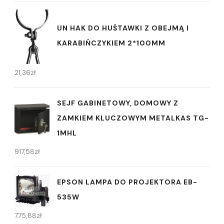
UN HAK DO HUŚTAWKI Z OBEJMĄ I
KARABIŃCZYKIEM 2*100MM
21,36
zł
SEJF GABINETOWY, DOMOWY Z
ZAMKIEM KLUCZOWYM METALKAS TG-
1MHL
917,58
zł
EPSON LAMPA DO PROJEKTORA EB-
535W
775,88
zł