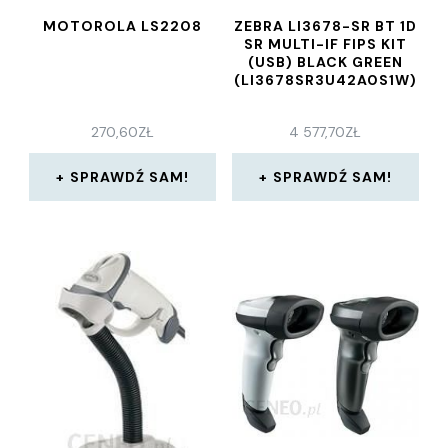
MOTOROLA LS2208
ZEBRA LI3678-SR BT 1D
SR MULTI-IF FIPS KIT
(USB) BLACK GREEN
(LI3678SR3U42A0S1W)
270,60
ZŁ
4 577,70
ZŁ
SPRAWDŹ SAM!
SPRAWDŹ SAM!