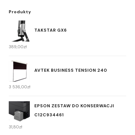
Produkty
TAKSTAR GX6
389,00
zł
AVTEK BUSINESS TENSION 240
3 536,00
zł
EPSON ZESTAW DO KONSERWACJI
C12C934461
31,80
zł