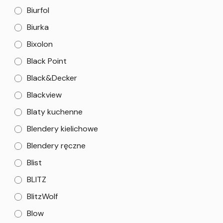
Biurfol
Biurka
Bixolon
Black Point
Black&Decker
Blackview
Blaty kuchenne
Blendery kielichowe
Blendery ręczne
Blist
BLITZ
BlitzWolf
Blow