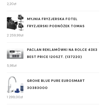
2,20
zł
MYJNIA FRYZJERSKA FOTEL
FRYZJERSKI PODNÓŻEK TOMAS
2 259,99
zł
PACLAN REKLAMÓWKI NA ROLCE 43X3
BEST PRICE 120SZT. (137220)
5,98
zł
GROHE BLUE PURE EUROSMART
30383000
1 299,00
zł