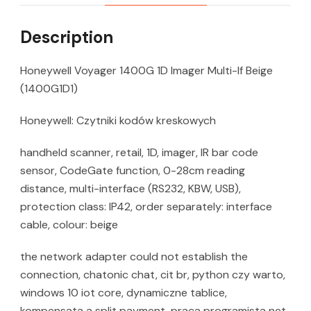
Description
Honeywell Voyager 1400G 1D Imager Multi-If Beige
(1400G1D1)
Honeywell: Czytniki kodów kreskowych
handheld scanner, retail, 1D, imager, IR bar code
sensor, CodeGate function, 0-28cm reading
distance, multi-interface (RS232, KBW, USB),
protection class: IP42, order separately: interface
cable, colour: beige
the network adapter could not establish the
connection, chatonic chat, cit br, python czy warto,
windows 10 iot core, dynamiczne tablice,
kompensata a split payment, praca programista net