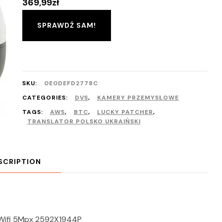
369,99
zł
SPRAWDŹ SAM!
SKU:
0E0DEFD2778C
CATEGORIES:
DVS
,
KAMERY PRZEMYSŁOWE
TAGS:
AWS
,
BTC
,
LUCKY PATCHER
,
TRANSLATOR POLSKO UKRAIŃSKI
SCRIPTION
Wifi 5Mpx 2592X1944P