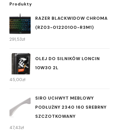
Produkty
RAZER BLACKWIDOW CHROMA
(RZ03-01220100-R3M1)
291,53
zł
OLEJ DO SILNIKÓW LONCIN
10W30 2L
45,00
zł
SIRO UCHWYT MEBLOWY
PODŁUŻNY 2340 160 SREBRNY
SZCZOTKOWANY
47,43
zł