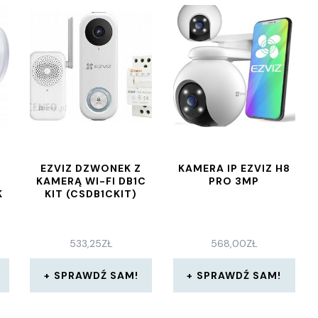
EZVIZ DZWONEK Z
KAMERA IP EZVIZ H8
KAMERĄ WI-FI DB1C
PRO 3MP
K
KIT (CSDB1CKIT)
533,25
ZŁ
568,00
ZŁ
SPRAWDŹ SAM!
SPRAWDŹ SAM!