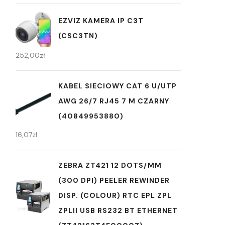
EZVIZ KAMERA IP C3T
(CSC3TN)
252,00
zł
KABEL SIECIOWY CAT 6 U/UTP
AWG 26/7 RJ45 7 M CZARNY
(40849953880)
16,07
zł
ZEBRA ZT421 12 DOTS/MM
(300 DPI) PEELER REWINDER
DISP. (COLOUR) RTC EPL ZPL
ZPLII USB RS232 BT ETHERNET