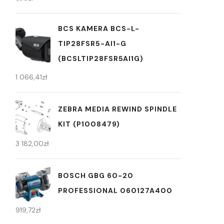
BCS KAMERA BCS-L-
TIP28FSR5-AI1-G
(BCSLTIP28FSR5AI1G)
1 066,41
zł
ZEBRA MEDIA REWIND SPINDLE
KIT (P1008479)
3 182,00
zł
BOSCH GBG 60-20
PROFESSIONAL 060127A400
919,72
zł