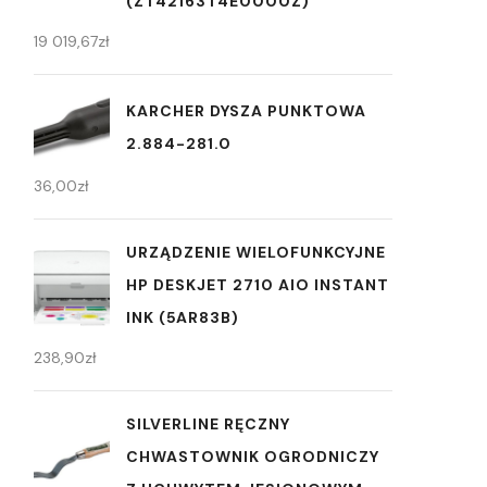
(ZT42163T4E0000Z)
19 019,67
zł
KARCHER DYSZA PUNKTOWA
2.884-281.0
36,00
zł
URZĄDZENIE WIELOFUNKCYJNE
HP DESKJET 2710 AIO INSTANT
INK (5AR83B)
238,90
zł
SILVERLINE RĘCZNY
CHWASTOWNIK OGRODNICZY