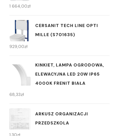
1 664,00
zł
CERSANIT TECH LINE OPTI
MILLE (S701635)
929,00
zł
KINKIET, LAMPA OGRODOWA,
ELEWACYJNA LED 20W IP65
4000K FRENIT BIAŁA
68,33
zł
ARKUSZ ORGANIZACJI
PRZEDSZKOLA
1,30
zł