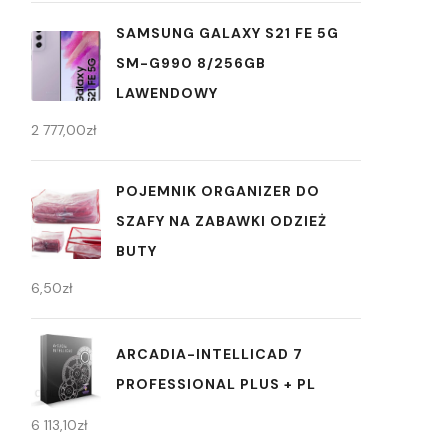
SAMSUNG GALAXY S21 FE 5G
SM-G990 8/256GB
LAWENDOWY
2 777,00
zł
POJEMNIK ORGANIZER DO
SZAFY NA ZABAWKI ODZIEŻ
BUTY
6,50
zł
ARCADIA-INTELLICAD 7
PROFESSIONAL PLUS + PL
6 113,10
zł