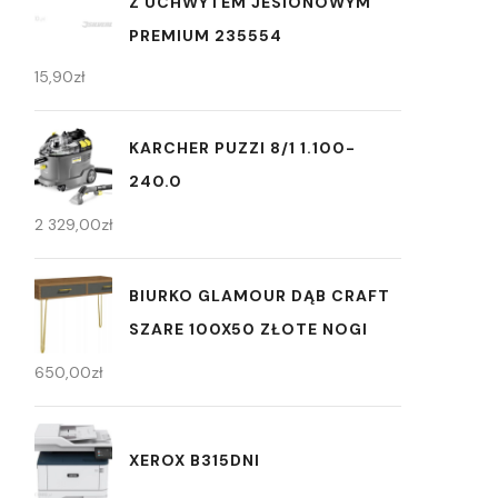
Z UCHWYTEM JESIONOWYM
PREMIUM 235554
15,90
zł
KARCHER PUZZI 8/1 1.100-
240.0
2 329,00
zł
BIURKO GLAMOUR DĄB CRAFT
SZARE 100X50 ZŁOTE NOGI
650,00
zł
XEROX B315DNI