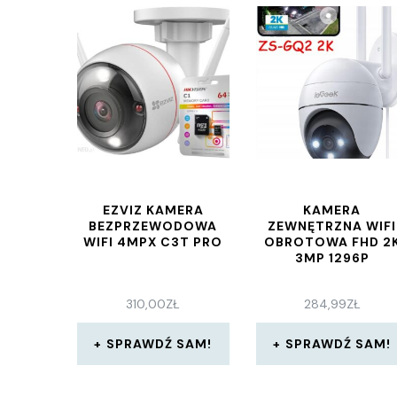
EZVIZ KAMERA
KAMERA
BEZPRZEWODOWA
ZEWNĘTRZNA WIFI
WIFI 4MPX C3T PRO
OBROTOWA FHD 2
3MP 1296P
310,00
ZŁ
284,99
ZŁ
SPRAWDŹ SAM!
SPRAWDŹ SAM!