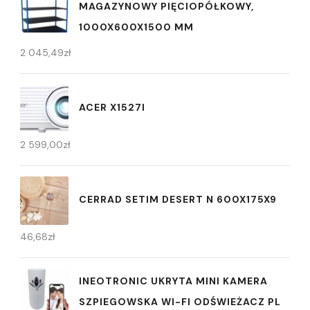
MAGAZYNOWY PIĘCIOPÓŁKOWY,
1000X600X1500 MM
2 045,49
zł
ACER X1527I
2 599,00
zł
CERRAD SETIM DESERT N 600X175X9
46,68
zł
INEOTRONIC UKRYTA MINI KAMERA
SZPIEGOWSKA WI-FI ODŚWIEŻACZ PL