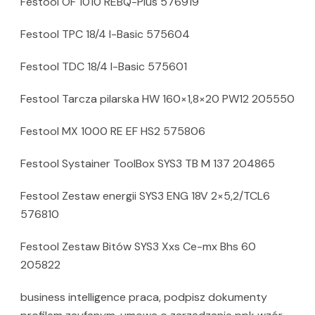
Festool OF 1010 REBQ-Plus 576919
Festool TPC 18/4 I-Basic 575604
Festool TDC 18/4 I-Basic 575601
Festool Tarcza pilarska HW 160×1,8×20 PW12 205550
Festool MX 1000 RE EF HS2 575806
Festool Systainer ToolBox SYS3 TB M 137 204865
Festool Zestaw energii SYS3 ENG 18V 2×5,2/TCL6
576810
Festool Zestaw Bitów SYS3 Xxs Ce-mx Bhs 60
205822
business intelligence praca, podpisz dokumenty