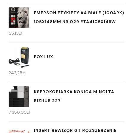
EMERSON ETYKIETY A4 BIAŁE (100ARK)
105X148MM NR.029 ETA4105X148W
55,15
zł
FOX LUX
242,25
zł
KSEROKOPIARKA KONICA MINOLTA
BIZHUB 227
7 380,00
zł
INSERT REWIZOR GT ROZSZERZENIE