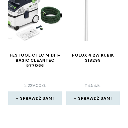
FESTOOL CTLC MIDI I-
POLUX 4,2W KUBIK
BASIC CLEANTEC
318299
577066
2 229,00
ZŁ
118,58
ZŁ
SPRAWDŹ SAM!
SPRAWDŹ SAM!