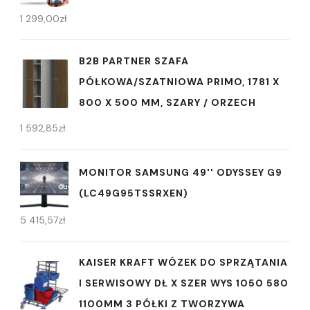
1 299,00
zł
B2B PARTNER SZAFA
PÓŁKOWA/SZATNIOWA PRIMO, 1781 X
800 X 500 MM, SZARY / ORZECH
1 592,85
zł
MONITOR SAMSUNG 49'' ODYSSEY G9
(LC49G95TSSRXEN)
5 415,57
zł
KAISER KRAFT WÓZEK DO SPRZĄTANIA
I SERWISOWY DŁ X SZER WYS 1050 580
1100MM 3 PÓŁKI Z TWORZYWA