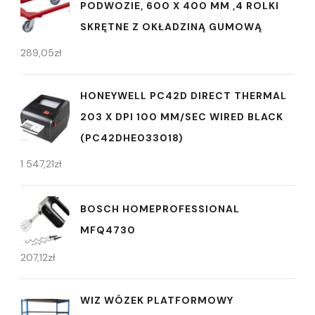
PODWOZIE, 600 X 400 MM ,4 ROLKI
SKRĘTNE Z OKŁADZINĄ GUMOWĄ
289,05
zł
HONEYWELL PC42D DIRECT THERMAL
203 X DPI 100 MM/SEC WIRED BLACK
(PC42DHE033018)
1 547,21
zł
BOSCH HOMEPROFESSIONAL
MFQ4730
207,12
zł
WIZ WÓZEK PLATFORMOWY