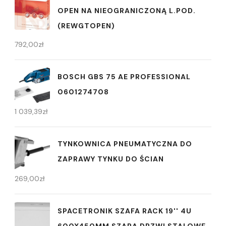
OPEN NA NIEOGRANICZONĄ L.POD.
(REWGTOPEN)
792,00
zł
BOSCH GBS 75 AE PROFESSIONAL
0601274708
1 039,39
zł
TYNKOWNICA PNEUMATYCZNA DO
ZAPRAWY TYNKU DO ŚCIAN
269,00
zł
SPACETRONIK SZAFA RACK 19'' 4U
600X450MM SZARA DRZWI STALOWE