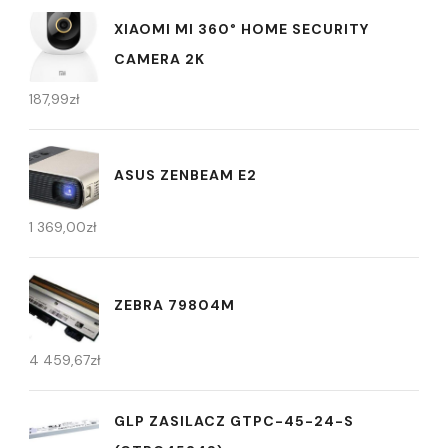
XIAOMI MI 360° HOME SECURITY
CAMERA 2K
187,99
zł
ASUS ZENBEAM E2
1 369,00
zł
ZEBRA 79804M
4 459,67
zł
GLP ZASILACZ GTPC-45-24-S