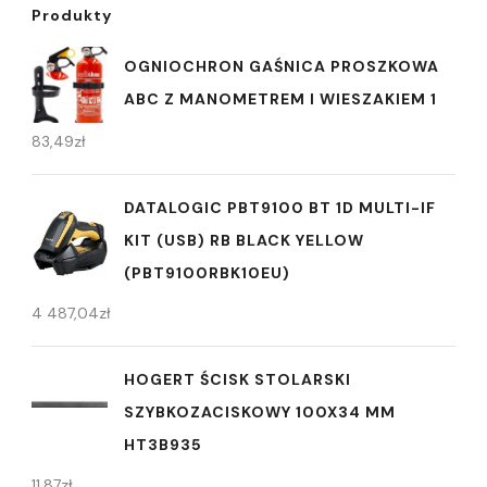
Produkty
OGNIOCHRON GAŚNICA PROSZKOWA
ABC Z MANOMETREM I WIESZAKIEM 1
83,49
zł
DATALOGIC PBT9100 BT 1D MULTI-IF
KIT (USB) RB BLACK YELLOW
(PBT9100RBK10EU)
4 487,04
zł
HOGERT ŚCISK STOLARSKI
SZYBKOZACISKOWY 100X34 MM
HT3B935
11,87
zł