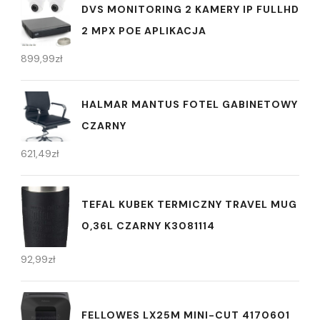
DVS MONITORING 2 KAMERY IP FULLHD
2 MPX POE APLIKACJA
899,99
zł
HALMAR MANTUS FOTEL GABINETOWY
CZARNY
621,49
zł
TEFAL KUBEK TERMICZNY TRAVEL MUG
0,36L CZARNY K3081114
92,99
zł
FELLOWES LX25M MINI-CUT 4170601