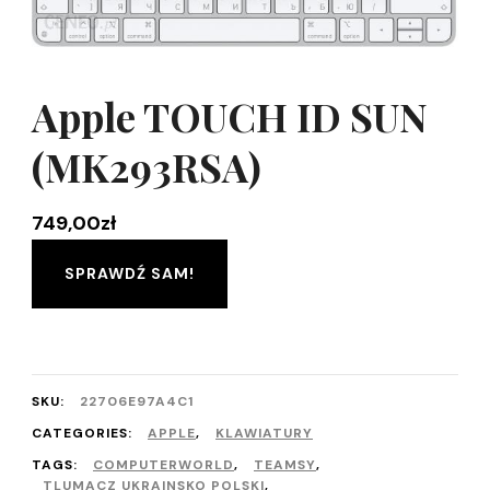
Apple TOUCH ID SUN
(MK293RSA)
749,00
zł
SPRAWDŹ SAM!
SKU:
22706E97A4C1
CATEGORIES:
APPLE
,
KLAWIATURY
TAGS:
COMPUTERWORLD
,
TEAMSY
,
TLUMACZ UKRAINSKO POLSKI
,