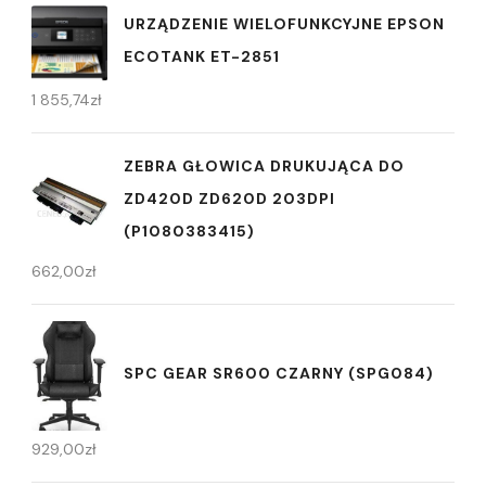
URZĄDZENIE WIELOFUNKCYJNE EPSON
ECOTANK ET-2851
1 855,74
zł
ZEBRA GŁOWICA DRUKUJĄCA DO
ZD420D ZD620D 203DPI
(P1080383415)
662,00
zł
SPC GEAR SR600 CZARNY (SPG084)
929,00
zł