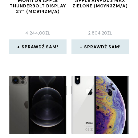
MONITOR APPLE
APPLE AIRPODS MAX
THUNDERBOLT DISPLAY
ZIELONE (MGYN3ZM/A)
27″ (MC914ZM/A)
4 244,00
ZŁ
2 804,20
ZŁ
SPRAWDŹ SAM!
SPRAWDŹ SAM!