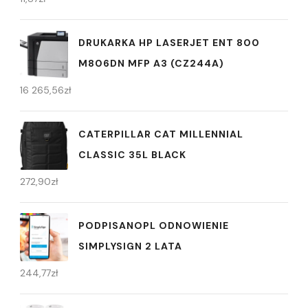
DRUKARKA HP LASERJET ENT 800
M806DN MFP A3 (CZ244A)
16 265,56
zł
CATERPILLAR CAT MILLENNIAL
CLASSIC 35L BLACK
272,90
zł
PODPISANOPL ODNOWIENIE
SIMPLYSIGN 2 LATA
244,77
zł