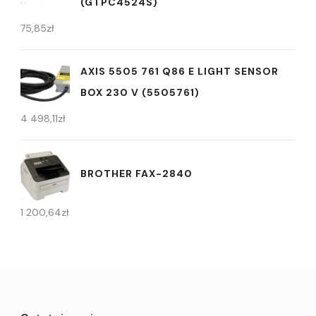
(GTPC4524S)
75,85
zł
AXIS 5505 761 Q86 E LIGHT SENSOR
BOX 230 V (5505761)
4 498,11
zł
BROTHER FAX-2840
1 200,64
zł