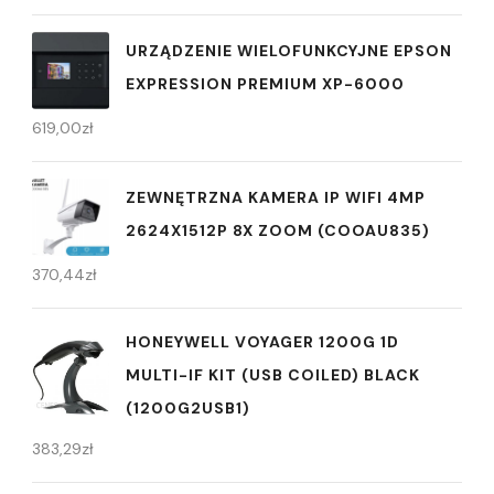
URZĄDZENIE WIELOFUNKCYJNE EPSON
EXPRESSION PREMIUM XP-6000
619,00
zł
ZEWNĘTRZNA KAMERA IP WIFI 4MP
2624X1512P 8X ZOOM (COOAU835)
370,44
zł
HONEYWELL VOYAGER 1200G 1D
MULTI-IF KIT (USB COILED) BLACK
(1200G2USB1)
383,29
zł