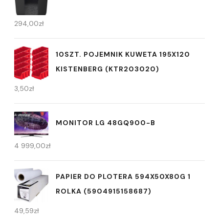
294,00
zł
10SZT. POJEMNIK KUWETA 195X120
KISTENBERG (KTR203020)
3,50
zł
MONITOR LG 48GQ900-B
4 999,00
zł
PAPIER DO PLOTERA 594X50X80G 1
ROLKA (5904915158687)
49,59
zł