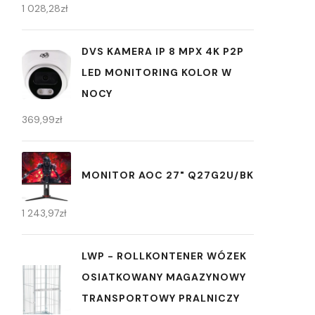
1 028,28
zł
DVS KAMERA IP 8 MPX 4K P2P
LED MONITORING KOLOR W
NOCY
369,99
zł
MONITOR AOC 27" Q27G2U/BK
1 243,97
zł
LWP - ROLLKONTENER WÓZEK
OSIATKOWANY MAGAZYNOWY
TRANSPORTOWY PRALNICZY