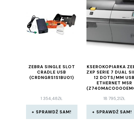
ZEBRA SINGLE SLOT
KSEROKOPIARKA ZE
CRADLE USB
ZXP SERIE 7 DUAL S
(CRDNGRS1S1BU01)
12 DOTS/MM US
ETHERNET MSR
(Z740MAC0000EM
1 354,48
ZŁ
18 795,21
ZŁ
SPRAWDŹ SAM!
SPRAWDŹ SAM!