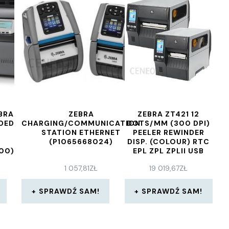
BRA
ZEBRA
ZEBRA ZT421 12
IDED
CHARGING/COMMUNICATION
DOTS/MM (300 DPI)
B
STATION ETHERNET
PEELER REWINDER
(P1065668024)
DISP. (COLOUR) RTC
00)
EPL ZPL ZPLII USB
RS232 BT ETHERNET
1 057,81
ZŁ
19 019,67
ZŁ
(ZT42163T4E0000Z)
SPRAWDŹ SAM!
SPRAWDŹ SAM!