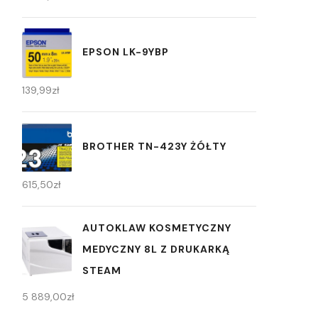
EPSON LK-9YBP
139,99
zł
BROTHER TN-423Y ŻÓŁTY
615,50
zł
AUTOKLAW KOSMETYCZNY
MEDYCZNY 8L Z DRUKARKĄ
STEAM
5 889,00
zł