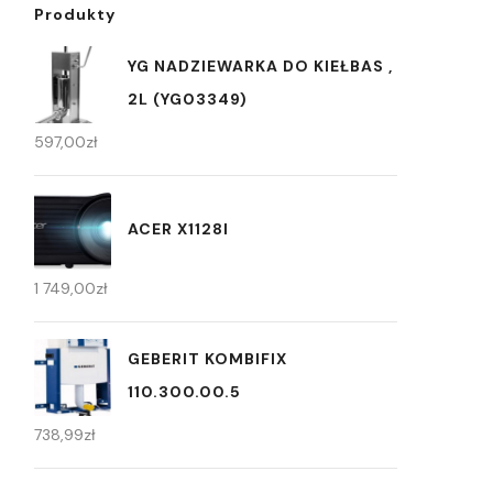
Produkty
YG NADZIEWARKA DO KIEŁBAS ,
2L (YG03349)
597,00
zł
ACER X1128I
1 749,00
zł
GEBERIT KOMBIFIX
110.300.00.5
738,99
zł