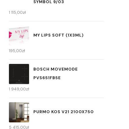
SYMBOL 9/03
1 115,00
zł
MY LIPS SOFT (1X3ML)
195,00
zł
BOSCH MOVEMODE
PVS651FB5E
1 949,00
zł
PURMO KOS V21 2100X750
5 415,00
zł