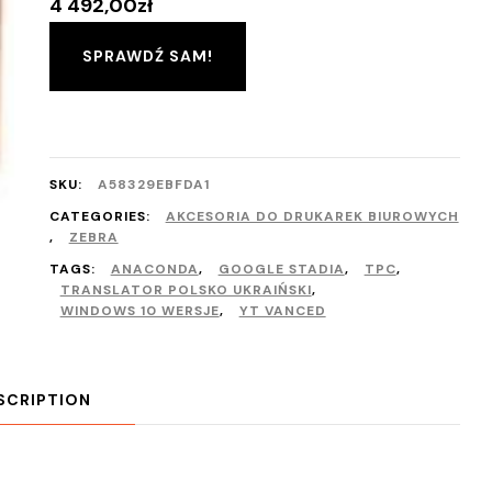
4 492,00
zł
SPRAWDŹ SAM!
SKU:
A58329EBFDA1
CATEGORIES:
AKCESORIA DO DRUKAREK BIUROWYCH
,
ZEBRA
TAGS:
ANACONDA
,
GOOGLE STADIA
,
TPC
,
TRANSLATOR POLSKO UKRAIŃSKI
,
WINDOWS 10 WERSJE
,
YT VANCED
SCRIPTION