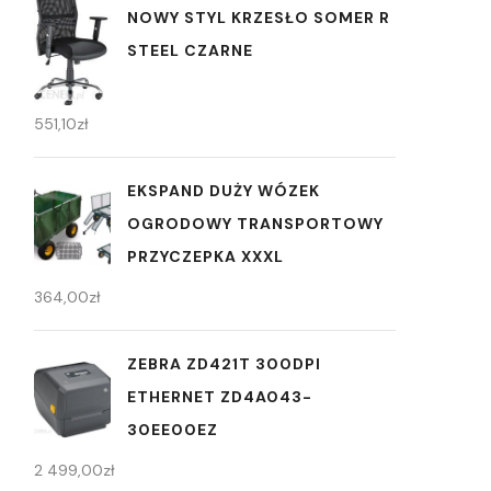
NOWY STYL KRZESŁO SOMER R
STEEL CZARNE
551,10
zł
EKSPAND DUŻY WÓZEK
OGRODOWY TRANSPORTOWY
PRZYCZEPKA XXXL
364,00
zł
ZEBRA ZD421T 300DPI
ETHERNET ZD4A043-
30EE00EZ
2 499,00
zł