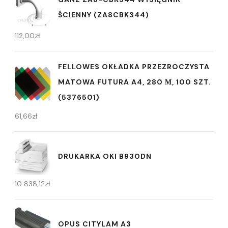
ŚCIENNY (ZA8CBK344)
112,00
zł
FELLOWES OKŁADKA PRZEZROCZYSTA
MATOWA FUTURA A4, 280 Μ, 100 SZT.
(5376501)
61,66
zł
DRUKARKA OKI B930DN
10 838,12
zł
OPUS CITYLAM A3