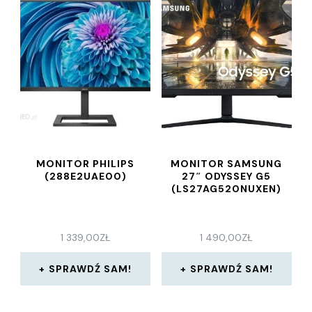
MONITOR PHILIPS
MONITOR SAMSUNG
(288E2UAE00)
27″ ODYSSEY G5
(LS27AG520NUXEN)
1 339,00
ZŁ
1 490,00
ZŁ
SPRAWDŹ SAM!
SPRAWDŹ SAM!