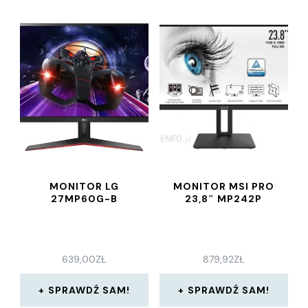
MONITOR LG
MONITOR MSI PRO
27MP60G-B
23,8″ MP242P
639,00
ZŁ
879,92
ZŁ
SPRAWDŹ SAM!
SPRAWDŹ SAM!