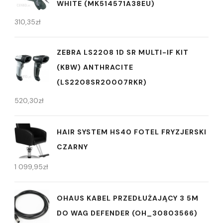
WHITE (MK514571A38EU)
310,35
zł
ZEBRA LS2208 1D SR MULTI-IF KIT
(KBW) ANTHRACITE
(LS2208SR20007RKR)
520,30
zł
HAIR SYSTEM HS40 FOTEL FRYZJERSKI
CZARNY
1 099,95
zł
OHAUS KABEL PRZEDŁUŻAJĄCY 3 5M
DO WAG DEFENDER (OH_30803566)