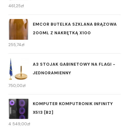
461,25
zł
EMCOR BUTELKA SZKLANA BRĄZOWA
200ML Z NAKRĘTKĄ X100
255,74
zł
A3 STOJAK GABINETOWY NA FLAGI -
JEDNORAMIENNY
750,00
zł
KOMPUTER KOMPUTRONIK INFINITY
X513 [B2]
4 549,00
zł