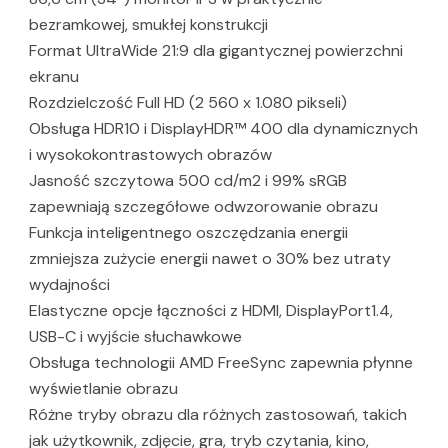
bezramkowej, smukłej konstrukcji
Format UltraWide 21:9 dla gigantycznej powierzchni
ekranu
Rozdzielczość Full HD (2 560 x 1.080 pikseli)
Obsługa HDR10 i DisplayHDR™ 400 dla dynamicznych
i wysokokontrastowych obrazów
Jasność szczytowa 500 cd/m2 i 99% sRGB
zapewniają szczegółowe odwzorowanie obrazu
Funkcja inteligentnego oszczędzania energii
zmniejsza zużycie energii nawet o 30% bez utraty
wydajności
Elastyczne opcje łączności z HDMI, DisplayPort1.4,
USB-C i wyjście słuchawkowe
Obsługa technologii AMD FreeSync zapewnia płynne
wyświetlanie obrazu
Różne tryby obrazu dla różnych zastosowań, takich
jak użytkownik, zdjęcie, gra, tryb czytania, kino,