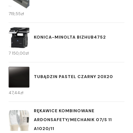
719,55
zł
KONICA-MINOLTA BIZHUB4752
7 150,00
zł
TUBĄDZIN PASTEL CZARNY 20X20
47,44
zł
RĘKAWICE KOMBINOWANE
ARDONSAFETY/MECHANIK 07/S 11
A1020/11