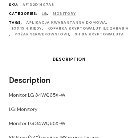
SKU:
AF1D2D14C7A8
CATEGORIES:
LG
,
MONITORY
TAGS:
APLIKACJA KWARANTANNA DOMOWA
,
IOS 15.4 KIEDY
,
KOPARKA KRYPTOWALUT ILE ZARABIA
,
POŻAR SERWEROWNI OVH
,
SHIBA KRYPTOWALUTA
DESCRIPTION
Description
Monitor LG 34WQ65X-W
LG: Monitory
Monitor LG 34WQ65X-W
86,6 cm (34″) monitor IPS w praktycznie