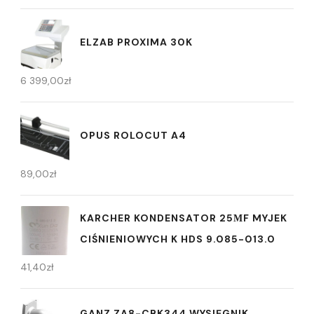
ELZAB PROXIMA 30K
6 399,00
zł
OPUS ROLOCUT A4
89,00
zł
KARCHER KONDENSATOR 25ΜF MYJEK
CIŚNIENIOWYCH K HDS 9.085-013.0
41,40
zł
GANZ ZA8-CBK344 WYSIĘGNIK