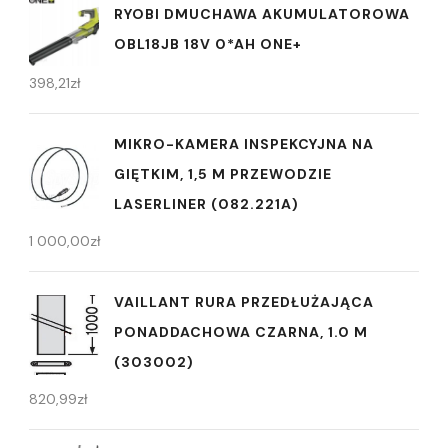
RYOBI DMUCHAWA AKUMULATOROWA
OBL18JB 18V 0*AH ONE+
398,21
zł
MIKRO-KAMERA INSPEKCYJNA NA
GIĘTKIM, 1,5 M PRZEWODZIE
LASERLINER (082.221A)
1 000,00
zł
VAILLANT RURA PRZEDŁUŻAJĄCA
PONADDACHOWA CZARNA, 1.0 M
(303002)
820,99
zł