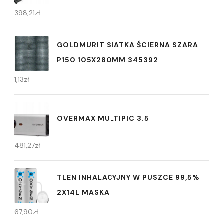
398,21
zł
GOLDMURIT SIATKA ŚCIERNA SZARA
P150 105X280MM 345392
1,13
zł
OVERMAX MULTIPIC 3.5
481,27
zł
TLEN INHALACYJNY W PUSZCE 99,5%
2X14L MASKA
67,90
zł