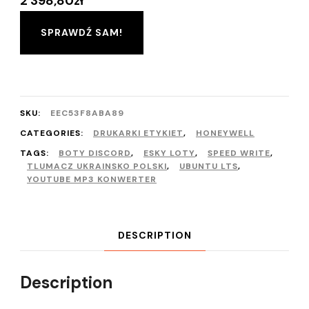
2 398,80
zł
SPRAWDŹ SAM!
SKU:
EEC53F8ABA89
CATEGORIES:
DRUKARKI ETYKIET
,
HONEYWELL
TAGS:
BOTY DISCORD
,
ESKY LOTY
,
SPEED WRITE
,
TLUMACZ UKRAINSKO POLSKI
,
UBUNTU LTS
,
YOUTUBE MP3 KONWERTER
DESCRIPTION
Description