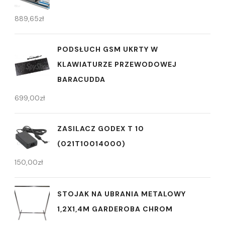
889,65
zł
PODSŁUCH GSM UKRTY W
KLAWIATURZE PRZEWODOWEJ
BARACUDDA
699,00
zł
ZASILACZ GODEX T 10
(021T10014000)
150,00
zł
STOJAK NA UBRANIA METALOWY
1,2X1,4M GARDEROBA CHROM