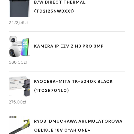
B/W DIRECT THERMAL
(TD2125NWBXX1)
2 122,58
zł
KAMERA IP EZVIZ H8 PRO 3MP
568,00
zł
KYOCERA-MITA TK-5240K BLACK
(1T02R70NL0)
275,00
zł
RYOBI DMUCHAWA AKUMULATOROWA
OBL18JB 18V 0*AH ONE+