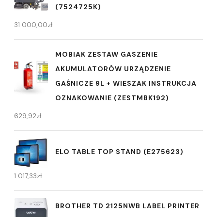
(7524725K)
31 000,00
zł
MOBIAK ZESTAW GASZENIE
AKUMULATORÓW URZĄDZENIE
GAŚNICZE 9L + WIESZAK INSTRUKCJA
OZNAKOWANIE (ZESTMBK192)
629,92
zł
ELO TABLE TOP STAND (E275623)
1 017,33
zł
BROTHER TD 2125NWB LABEL PRINTER