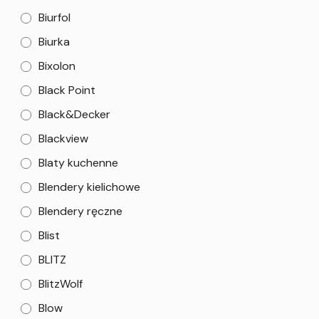
Biurfol
Biurka
Bixolon
Black Point
Black&Decker
Blackview
Blaty kuchenne
Blendery kielichowe
Blendery ręczne
Blist
BLITZ
BlitzWolf
Blow