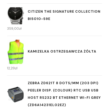
CITIZEN THE SIGNATURE COLLECTION
BI5010-59E
359,00
zł
KAMIZELKA OSTRZEGAWCZA ŻÓŁTA
12,29
zł
ZEBRA ZD621T 8 DOTS/MM (203 DPI)
PEELER DISP. (COLOUR) RTC USB USB
HOST RS232 BT ETHERNET WI-FI GREY
(ZD6A14231EL02EZ)