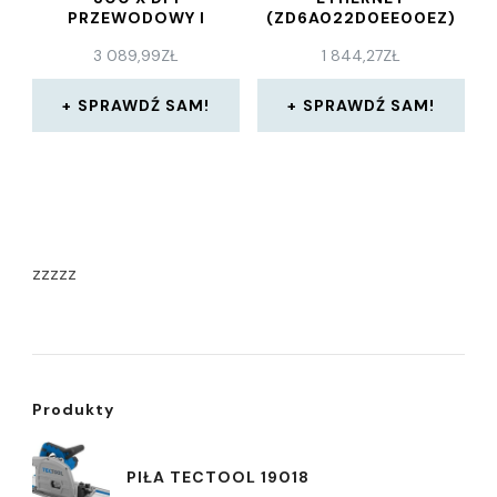
PRZEWODOWY I
(ZD6A022D0EE00EZ)
BEZPRZEWODOWY
3 089,99
ZŁ
1 844,27
ZŁ
(ZD4A04330EW02EZ)
SPRAWDŹ SAM!
SPRAWDŹ SAM!
zzzzz
Produkty
PIŁA TECTOOL 19018