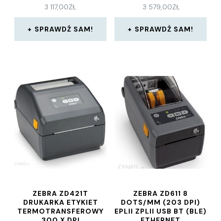
3 117,00
ZŁ
3 579,00
ZŁ
SPRAWDŹ SAM!
SPRAWDŹ SAM!
ZEBRA ZD421T
ZEBRA ZD611 8
DRUKARKA ETYKIET
DOTS/MM (203 DPI)
TERMOTRANSFEROWY
EPLII ZPLII USB BT (BLE)
300 X DPI
ETHERNET