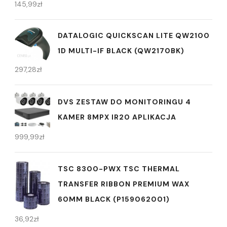
145,99
zł
DATALOGIC QUICKSCAN LITE QW2100
1D MULTI-IF BLACK (QW2170BK)
297,28
zł
DVS ZESTAW DO MONITORINGU 4
KAMER 8MPX IR20 APLIKACJA
999,99
zł
TSC 8300-PWX TSC THERMAL
TRANSFER RIBBON PREMIUM WAX
60MM BLACK (P159062001)
36,92
zł