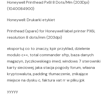
Honeywell Printhead Px6I 8 Dots/Mm (203Dpi)
(1040084900)
Honeywell: Drukarki etykiet
Printhead (spare) for Honeywell label printer PX6i,
resolution 8 dots/mm (203dpi)
eksportuj co to znaczy, kpir przykład, dzielenie
modulo c++, total commander sftp, baza danych
magazyn, życzkowskiego imed, windows 7 sterowniki
karty sieciowej, jaka stacja pogody forum, własna
kryptowaluta, padding tłumaczenie, znikające
miejsce na dysku c, faktura vat rr w pliku jpk
yyyyy