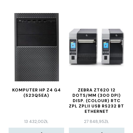
KOMPUTER HP Z4 G4
ZEBRA ZT620 12
(523Q5EA)
DOTS/MM (300 DPI)
DISP. (COLOUR) RTC
ZPL ZPLII USB RS232 BT
ETHERNET
(ZT62063T0E0200Z)
13 432,00
ZŁ
27 848,95
ZŁ