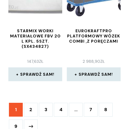
STARMIX WORKI
EUROKRAFTPRO
MATERIAŁOWE FBV 20
PLATFORMOWY WÓZEK
L KPL. 5SZT.
COMBI ,Z PORĘCZAMI
(SX434827)
147,63
ZŁ
2 988,90
ZŁ
SPRAWDŹ SAM!
SPRAWDŹ SAM!
1
2
3
4
…
7
8
9