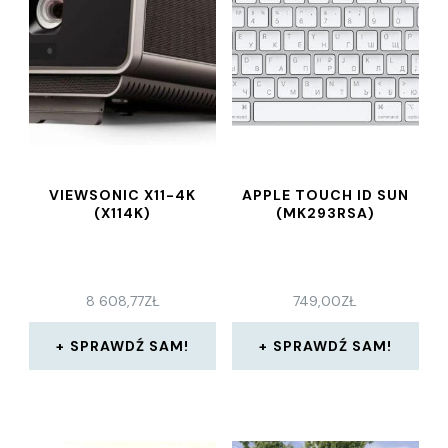
VIEWSONIC X11-4K
APPLE TOUCH ID SUN
(X114K)
(MK293RSA)
8 608,77
ZŁ
749,00
ZŁ
SPRAWDŹ SAM!
SPRAWDŹ SAM!