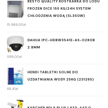
RESTO QUALITY KOSTKARKA DO LODU
FROZEN DICE 155 KG/24H SYSTEM
CHŁODZENIA WODĄ (SL350W)
15 989,00
zł
DAHUA IPC-HDBW3541E-AS-0280B
2.8MM
599,00
zł
HENDI TABLETKI SOLNE DO
UZDATNIANIA WODY 25KG (231265)
88,41
zł
KARCHER WV 5 PLUS 1.633-440.0