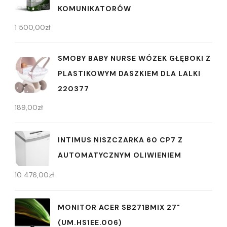
KOMUNIKATORÓW
1 500,00
zł
SMOBY BABY NURSE WÓZEK GŁĘBOKI Z
PLASTIKOWYM DASZKIEM DLA LALKI
220377
189,00
zł
INTIMUS NISZCZARKA 60 CP7 Z
AUTOMATYCZNYM OLIWIENIEM
10 476,00
zł
MONITOR ACER SB271BMIX 27"
(UM.HS1EE.006)