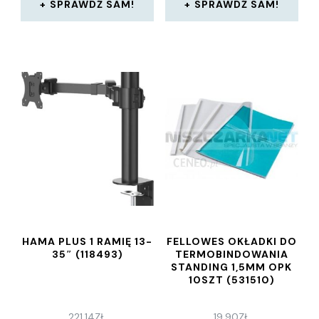
SPRAWDŹ SAM!
SPRAWDŹ SAM!
HAMA PLUS 1 RAMIĘ 13-
FELLOWES OKŁADKI DO
35″ (118493)
TERMOBINDOWANIA
STANDING 1,5MM OPK
10SZT (531510)
221,14
ZŁ
19,90
ZŁ