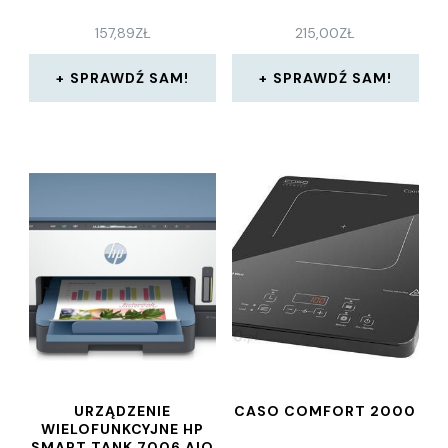
157,89
ZŁ
215,00
ZŁ
SPRAWDŹ SAM!
SPRAWDŹ SAM!
URZĄDZENIE
CASO COMFORT 2000
WIELOFUNKCYJNE HP
SMART TANK 7006 AIO