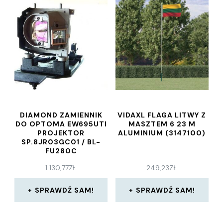
DIAMOND ZAMIENNIK
VIDAXL FLAGA LITWY Z
DO OPTOMA EW695UTI
MASZTEM 6 23 M
PROJEKTOR
ALUMINIUM (3147100)
SP.8JR03GC01 / BL-
FU280C
1 130,77
ZŁ
249,23
ZŁ
SPRAWDŹ SAM!
SPRAWDŹ SAM!