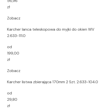
56,96
zł
Zobacz
Karcher lanca teleskopowa do myjki do okien WV
2.633-111.0
od
199,00
zł
Zobacz
Karcher listwa zbierająca 170mm 2 Szt. 2.633-104.0
od
29,80
zł