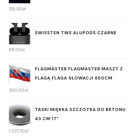
218,00
zł
SWISSTEN TWS ALUPODS CZARNE
89,00
zł
FLAGMASTER FLAGMASTER MASZT Z
FLAGĄ FLAGA SŁOWACJI 650CM
200,00
zł
TASKI MIĘKKA SZCZOTKA DO BETONU
43 CM 17"
1 027,70
zł