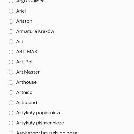
Argo Wallner
Ariel
Ariston
Armatura Kraków
Art
ART-MAS
Art-Pol
Art.Master
Arthouse
Artnico
Artsound
Artykuły papiernicze
Artykuły piśmiennicze
Aspiratory i gruszki do nosa