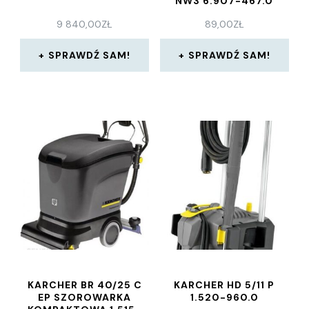
NW3 6.907-467.0
9 840,00
ZŁ
89,00
ZŁ
SPRAWDŹ SAM!
SPRAWDŹ SAM!
KARCHER BR 40/25 C
KARCHER HD 5/11 P
EP SZOROWARKA
1.520-960.0