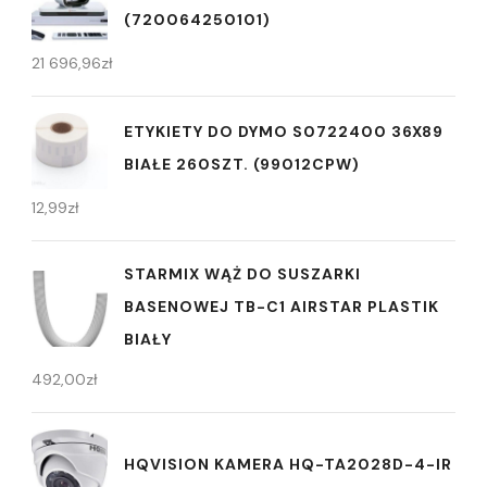
(720064250101)
21 696,96
zł
ETYKIETY DO DYMO S0722400 36X89
BIAŁE 260SZT. (99012CPW)
12,99
zł
STARMIX WĄŻ DO SUSZARKI
BASENOWEJ TB-C1 AIRSTAR PLASTIK
BIAŁY
492,00
zł
HQVISION KAMERA HQ-TA2028D-4-IR