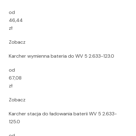
od
46,44
zł
Zobacz
Karcher wymienna bateria do WV 5 2.633-123.0
od
67,08
zł
Zobacz
Karcher stacja do ładowania baterii WV 5 2.633-
125.0
od