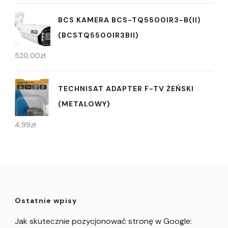
BCS KAMERA BCS-TQ5500IR3-B(II)
(BCSTQ5500IR3BII)
520,00
zł
TECHNISAT ADAPTER F-TV ŻEŃSKI
(METALOWY)
4,99
zł
Ostatnie wpisy
Jak skutecznie pozycjonować stronę w Google: