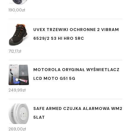
190,00
zł
UVEX TRZEWIKI OCHRONNE 2 VIBRAM
6529/2 S3 HI HRO SRC
712,17
zł
MOTOROLA ORYGINAŁ WYŚWIETLACZ
LCD MOTO G51 5G
249,99
zł
SAFE ARMED CZUJKA ALARMOWA WM2
5LAT
269,00
zł