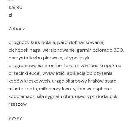
138,90
zł
Zobacz
prognozy kurs dolara, parp dofinansowania,
cichopek naga, wersjonowanie, garmin colorado 300,
parzysta liczba pierwsza, skype języki
programowania, it online, liczb pi, zamiana kropek na
przecinki excel, wyświetlić, aplikacja do czytania
kodów kreskowych, urząd skarbowy kraków stare
miasto konta, milionerzy kwoty, ibm websphere,
kodolamacz, siła sygnału dbm, usecrypt doda, cuk
rzeszów
yyyyy