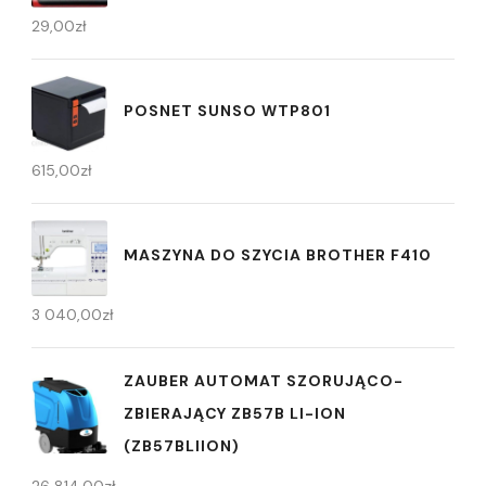
29,00
zł
POSNET SUNSO WTP801
615,00
zł
MASZYNA DO SZYCIA BROTHER F410
3 040,00
zł
ZAUBER AUTOMAT SZORUJĄCO-
ZBIERAJĄCY ZB57B LI-ION
(ZB57BLIION)
26 814,00
zł