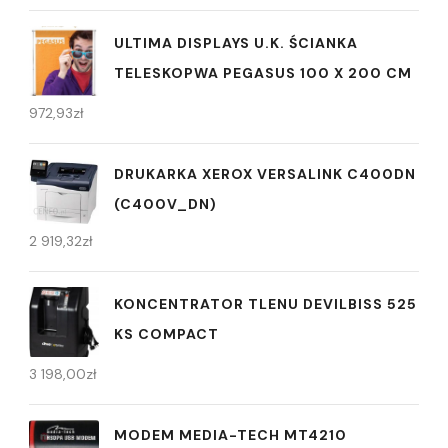
ULTIMA DISPLAYS U.K. ŚCIANKA
TELESKOPWA PEGASUS 100 X 200 CM
972,93
zł
DRUKARKA XEROX VERSALINK C400DN
(C400V_DN)
2 919,32
zł
KONCENTRATOR TLENU DEVILBISS 525
KS COMPACT
3 198,00
zł
MODEM MEDIA-TECH MT4210