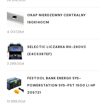
OKAP NIERDZEWNY CENTRALNY
190X140CM
4 007,29
zł
SELECTIC LICZARKA RH-260VC
(E4C5387EF)
3 299,00
zł
FESTOOL BANK ENERGII SYS-
POWERSTATION SYS-PST 1500 LI HP
205721
13 999,00
zł