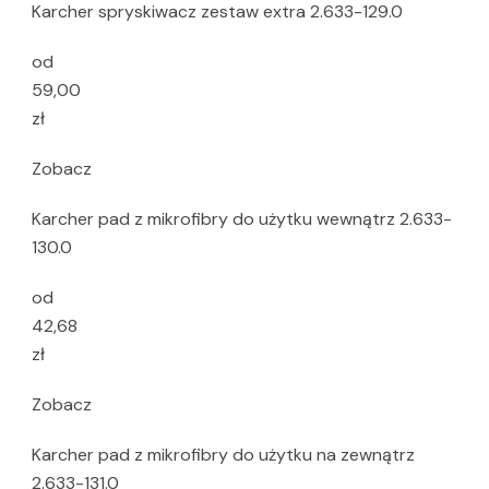
Karcher spryskiwacz zestaw extra 2.633-129.0
od
59,00
zł
Zobacz
Karcher pad z mikrofibry do użytku wewnątrz 2.633-
130.0
od
42,68
zł
Zobacz
Karcher pad z mikrofibry do użytku na zewnątrz
2.633-131.0