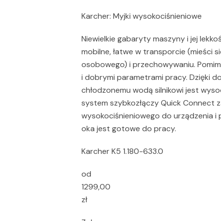
Karcher: Myjki wysokociśnieniowe
Niewielkie gabaryty maszyny i jej lekko
mobilne, łatwe w transporcie (mieści 
osobowego) i przechowywaniu. Pomimo
i dobrymi parametrami pracy. Dzięki d
chłodzonemu wodą silnikowi jest wyso
system szybkozłączy Quick Connect z
wysokociśnieniowego do urządzenia i p
oka jest gotowe do pracy.
Karcher K5 1.180-633.0
od
1299,00
zł