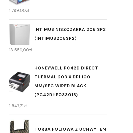
1 799,00
zł
INTIMUS NISZCZARKA 205 SP2
(INTIMUS205SP2)
18 556,00
zł
HONEYWELL PC42D DIRECT
THERMAL 203 X DPI 100
MM/SEC WIRED BLACK
(PC42DHE033018)
1 547,21
zł
TORBA FOLIOWA Z UCHWYTEM