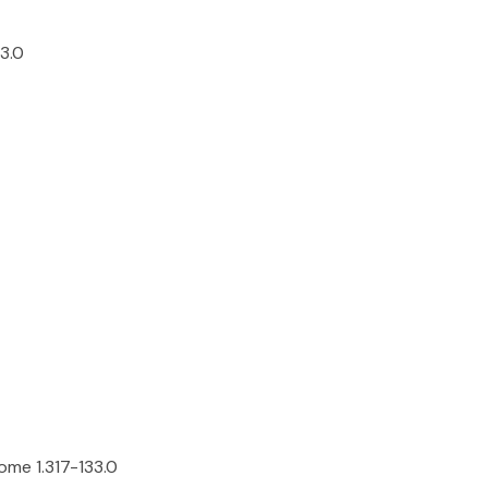
3.0
ome 1.317-133.0