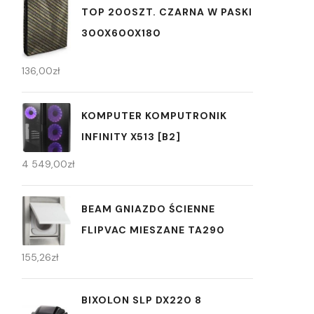
TOP 200SZT. CZARNA W PASKI
300X600X180
136,00
zł
KOMPUTER KOMPUTRONIK
INFINITY X513 [B2]
4 549,00
zł
BEAM GNIAZDO ŚCIENNE
FLIPVAC MIESZANE TA290
155,26
zł
BIXOLON SLP DX220 8