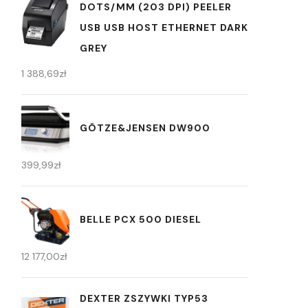
DOTS/MM (203 DPI) PEELER
USB USB HOST ETHERNET DARK
GREY
1 388,69
zł
GÖTZE&JENSEN DW900
399,99
zł
BELLE PCX 500 DIESEL
12 177,00
zł
DEXTER ZSZYWKI TYP53