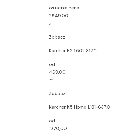
ostatnia cena
2949,00
zł
Zobacz
Karcher K3 1.601-812.0
od
469,00
zł
Zobacz
Karcher K5 Home 1.181-637.0
od
1270,00