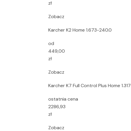
zł
Zobacz
Karcher K2 Home 1.673-240.0
od
449,00
zł
Zobacz
Karcher K7 Full Control Plus Home 1.31
ostatnia cena
2286,93
zł
Zobacz