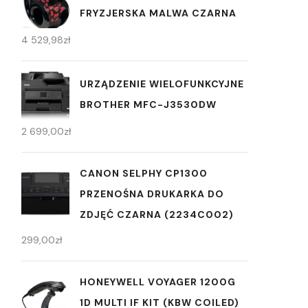
FRYZJERSKA MALWA CZARNA
4 529,98
zł
URZĄDZENIE WIELOFUNKCYJNE
BROTHER MFC-J3530DW
2 699,00
zł
CANON SELPHY CP1300
PRZENOŚNA DRUKARKA DO
ZDJĘĆ CZARNA (2234C002)
299,00
zł
HONEYWELL VOYAGER 1200G
1D MULTI IF KIT (KBW COILED)