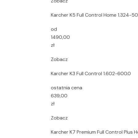
Zobacz
Karcher K5 Full Control Home 1.324-50
od
1490,00
zł
Zobacz
Karcher K3 Full Control 1.602-600.0
ostatnia cena
639,00
zł
Zobacz
Karcher K7 Premium Full Control Plus H