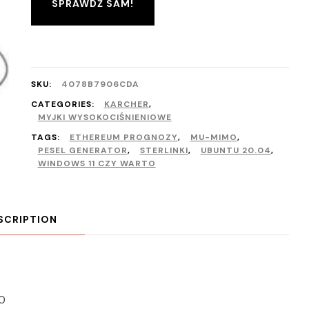
SPRAWDŹ SAM!
SKU:
4078B7906CDA
CATEGORIES:
KARCHER
,
MYJKI WYSOKOCIŚNIENIOWE
TAGS:
ETHEREUM PROGNOZY
,
MU-MIMO
,
PESEL GENERATOR
,
STERLINKI
,
UBUNTU 20.04
,
WINDOWS 11 CZY WARTO
SCRIPTION
0