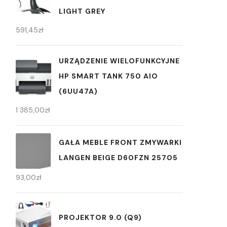
LIGHT GREY
591,45
zł
URZĄDZENIE WIELOFUNKCYJNE
HP SMART TANK 750 AIO
(6UU47A)
1 385,00
zł
GAŁA MEBLE FRONT ZMYWARKI
LANGEN BEIGE D60FZN 25705
93,00
zł
PROJEKTOR 9.0 (Q9)