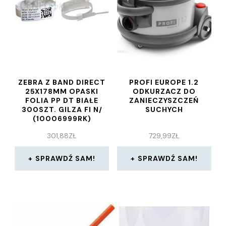
ZEBRA Z BAND DIRECT
PROFI EUROPE 1.2
25X178MM OPASKI
ODKURZACZ DO
FOLIA PP DT BIAŁE
ZANIECZYSZCZEŃ
300SZT. GILZA FI N/
SUCHYCH
(10006999RK)
301,88
ZŁ
729,99
ZŁ
SPRAWDŹ SAM!
SPRAWDŹ SAM!