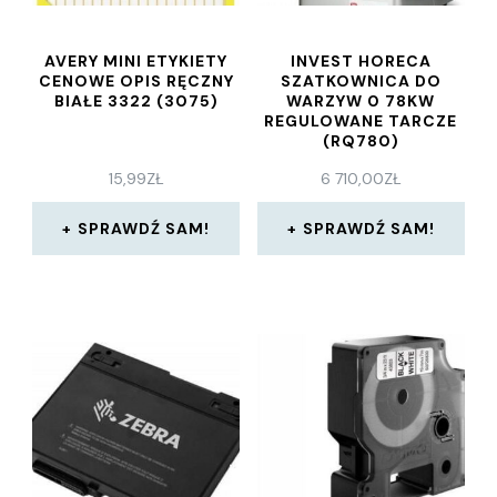
AVERY MINI ETYKIETY
INVEST HORECA
CENOWE OPIS RĘCZNY
SZATKOWNICA DO
BIAŁE 3322 (3075)
WARZYW 0 78KW
REGULOWANE TARCZE
(RQ780)
15,99
ZŁ
6 710,00
ZŁ
SPRAWDŹ SAM!
SPRAWDŹ SAM!