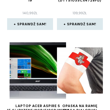
19
(DTTS103SCX4728FD)
140,99
ZŁ
139,99
ZŁ
SPRAWDŹ SAM!
SPRAWDŹ SAM!
LAPTOP ACER ASPIRE 5
OPASKA NA RAMIĘ