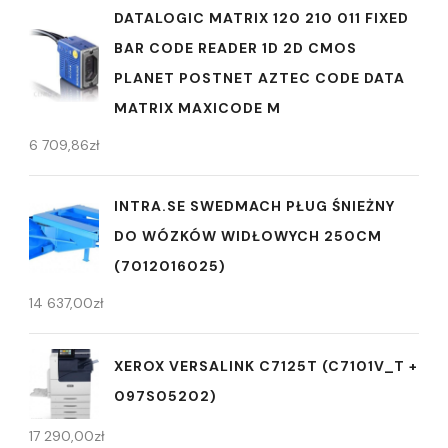
DATALOGIC MATRIX 120 210 011 FIXED
BAR CODE READER 1D 2D CMOS
PLANET POSTNET AZTEC CODE DATA
MATRIX MAXICODE M
6 709,86
zł
INTRA.SE SWEDMACH PŁUG ŚNIEŻNY
DO WÓZKÓW WIDŁOWYCH 250CM
(7012016025)
14 637,00
zł
XEROX VERSALINK C7125T (C7101V_T +
097S05202)
17 290,00
zł