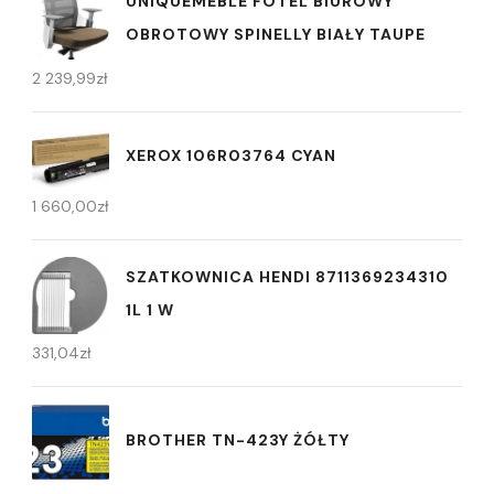
UNIQUEMEBLE FOTEL BIUROWY
OBROTOWY SPINELLY BIAŁY TAUPE
2 239,99
zł
XEROX 106R03764 CYAN
1 660,00
zł
SZATKOWNICA HENDI 8711369234310
1L 1 W
331,04
zł
BROTHER TN-423Y ŻÓŁTY