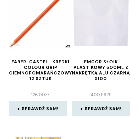
FABER-CASTELL KREDKI
EMCOR SŁOIK
COLOUR GRIP
PLASTIKOWY 500ML Z
CIEMNOPOMARAŃCZOWY
NAKRĘTKĄ ALU CZARNĄ
12 SZTUK
X100
126,00
ZŁ
400,59
ZŁ
SPRAWDŹ SAM!
SPRAWDŹ SAM!