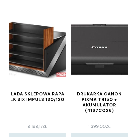
LADA SKLEPOWA RAPA
DRUKARKA CANON
LK SIX IMPULS 130/120
PIXMA TR150 +
AKUMULATOR
(4167C026)
9 199,17
ZŁ
1 399,00
ZŁ