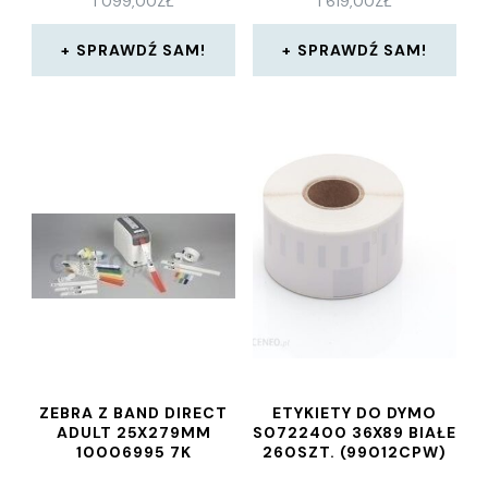
1 099,00
ZŁ
1 619,00
ZŁ
SPRAWDŹ SAM!
SPRAWDŹ SAM!
ZEBRA Z BAND DIRECT
ETYKIETY DO DYMO
ADULT 25X279MM
S0722400 36X89 BIAŁE
10006995 7K
260SZT. (99012CPW)