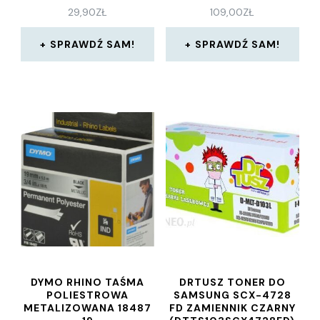
29,90
ZŁ
109,00
ZŁ
SPRAWDŹ SAM!
SPRAWDŹ SAM!
DYMO RHINO TAŚMA
DRTUSZ TONER DO
POLIESTROWA
SAMSUNG SCX-4728
METALIZOWANA 18487
FD ZAMIENNIK CZARNY