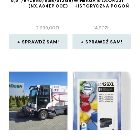
15,6″/RYZEN5/8GB/512GB/WIN11
FLAGA BIAŁORUSI
(NX.A84EP.00E)
HISTORYCZNA POGOŃ
2 699,00
ZŁ
14,90
ZŁ
SPRAWDŹ SAM!
SPRAWDŹ SAM!