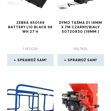
ZEBRA 450149
DYMO TAŚMA D1 19MM
BATTERY L10 BLACK 98
X 7M CZARNY/BIAŁY
WH 27 H
S0720830 (19MM )
1 197,10
ZŁ
156,78
ZŁ
SPRAWDŹ SAM!
SPRAWDŹ SAM!