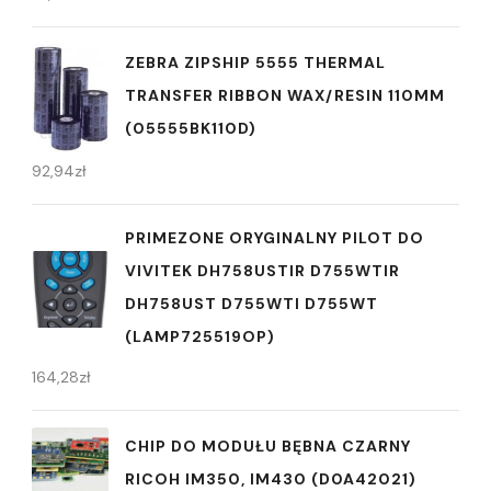
ZEBRA ZIPSHIP 5555 THERMAL
TRANSFER RIBBON WAX/RESIN 110MM
(05555BK110D)
92,94
zł
PRIMEZONE ORYGINALNY PILOT DO
VIVITEK DH758USTIR D755WTIR
DH758UST D755WTI D755WT
(LAMP725519OP)
164,28
zł
CHIP DO MODUŁU BĘBNA CZARNY
RICOH IM350, IM430 (D0A42021)