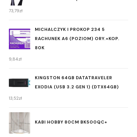
73,79
zł
MICHALCZYK I PROKOP 234 5
RACHUNEK A6 (POZIOM) ORY.+KOP.
80K
9,84
zł
KINGSTON 64GB DATATRAVELER
EXODIA (USB 3.2 GEN 1) (DTX64GB)
13,52
zł
KABI HOBBY 80CM BK500QC+