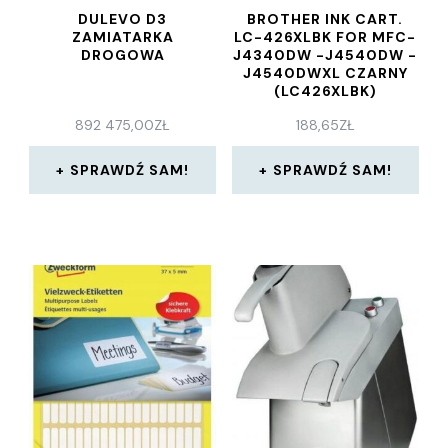
DULEVO D3
BROTHER INK CART.
ZAMIATARKA
LC-426XLBK FOR MFC-
DROGOWA
J4340DW -J4540DW -
J4540DWXL CZARNY
(LC426XLBK)
892 475,00
ZŁ
188,65
ZŁ
SPRAWDŹ SAM!
SPRAWDŹ SAM!