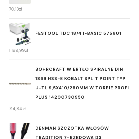
70,13
zł
FESTOOL TDC 18/4 I-BASIC 575601
1 199,99
zł
BOHRCRAFT WIERTŁO SPIRALNE DIN
1869 HSS-E KOBALT SPLIT POINT TYP
U-TL 9,5X410/280MM W TORBIE PROFI
PLUS 14200730950
714,84
zł
DENMAN SZCZOTKA WŁOSÓW
TRADITION 7-RZĘDOWA D3