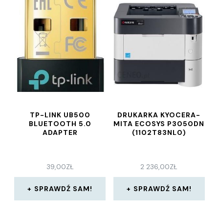
TP-LINK UB500
DRUKARKA KYOCERA-
BLUETOOTH 5.0
MITA ECOSYS P3050DN
ADAPTER
(1102T83NL0)
39,00
ZŁ
2 236,00
ZŁ
SPRAWDŹ SAM!
SPRAWDŹ SAM!