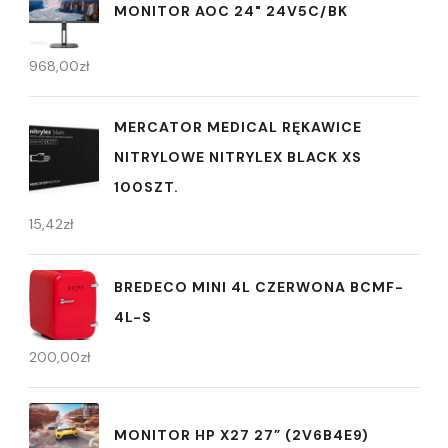
MONITOR AOC 24" 24V5C/BK
968,00
zł
MERCATOR MEDICAL RĘKAWICE
NITRYLOWE NITRYLEX BLACK XS
100SZT.
15,42
zł
BREDECO MINI 4L CZERWONA BCMF-
4L-S
200,00
zł
MONITOR HP X27 27” (2V6B4E9)