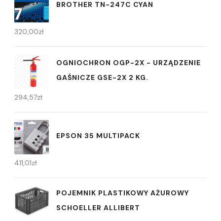
BROTHER TN-247C CYAN
320,00
zł
OGNIOCHRON OGP-2X - URZĄDZENIE
GAŚNICZE GSE-2X 2 KG.
294,57
zł
EPSON 35 MULTIPACK
411,01
zł
POJEMNIK PLASTIKOWY AŻUROWY
SCHOELLER ALLIBERT