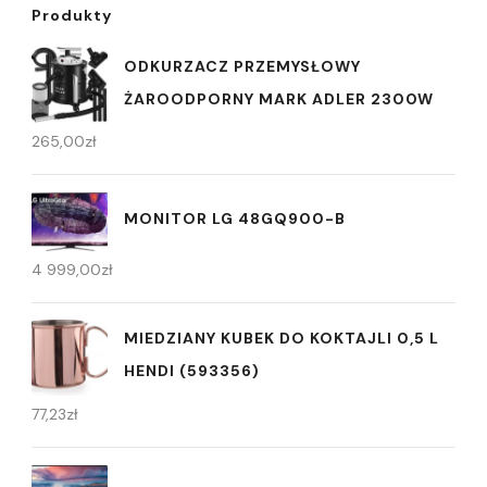
Produkty
ODKURZACZ PRZEMYSŁOWY
ŻAROODPORNY MARK ADLER 2300W
265,00
zł
MONITOR LG 48GQ900-B
4 999,00
zł
MIEDZIANY KUBEK DO KOKTAJLI 0,5 L
HENDI (593356)
77,23
zł