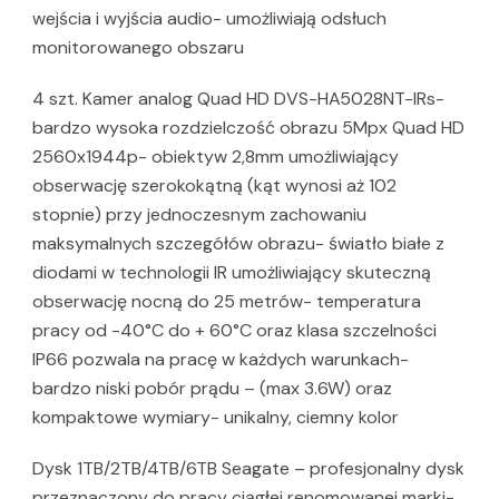
wejścia i wyjścia audio- umożliwiają odsłuch
monitorowanego obszaru
4 szt. Kamer analog Quad HD DVS-HA5028NT-IRs-
bardzo wysoka rozdzielczość obrazu 5Mpx Quad HD
2560x1944p- obiektyw 2,8mm umożliwiający
obserwację szerokokątną (kąt wynosi aż 102
stopnie) przy jednoczesnym zachowaniu
maksymalnych szczegółów obrazu- światło białe z
diodami w technologii IR umożliwiający skuteczną
obserwację nocną do 25 metrów- temperatura
pracy od -40°C do + 60°C oraz klasa szczelności
IP66 pozwala na pracę w każdych warunkach-
bardzo niski pobór prądu – (max 3.6W) oraz
kompaktowe wymiary- unikalny, ciemny kolor
Dysk 1TB/2TB/4TB/6TB Seagate – profesjonalny dysk
przeznaczony do pracy ciągłej renomowanej marki-