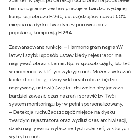
zdarzeń w pętli, po detekcji ruchu oraz na podstawie
harmonogramu- zestaw pracuje w bardzo wydajnej
kompresji obrazu H.265, oszczędzający nawet 50%
miejsca na dysku twardym w porównaniu z
popularną kompresją H.264
Zaawansowane funkcje: – Harmonogram nagrańW
łatwy i szybki sposób ustaw kiedy rejestrator ma
nagrywać obraz z kamer. Np. w sposób ciągły, lub też
w momencie w którym wykryje ruch. Możesz wskazać
konkretne dni i godziny w których obraz będzie
nagrywany, ustawić święta i dni wolne aby jeszcze
bardziej zawęzić czas nagrań i sprawić by Twój
system monitoringu był w pełni spersonalizowany.
– Detekcja ruchuZaoszczędź miejsce na dysku
twardym rejestratora oraz wydłuż czas archiwizacji,
dzięki nagrywaniu wyłącznie tych zdarzeń, w których
wykryto ruch.