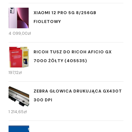
XIAOMI 12 PRO 5G 8/256GB
FIOLETOWY
4 099,00
zł
RICOH TUSZ DO RICOH AFICIO GX
7000 ŻÓŁTY (405535)
197,12
zł
ZEBRA GŁOWICA DRUKUJĄCA GX430T
300 DPI
1 214,65
zł