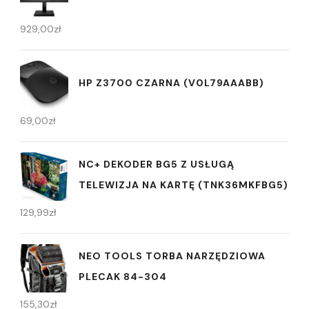
929,00
zł
HP Z3700 CZARNA (V0L79AAABB)
69,00
zł
NC+ DEKODER BG5 Z USŁUGĄ
TELEWIZJA NA KARTĘ (TNK36MKFBG5)
129,99
zł
NEO TOOLS TORBA NARZĘDZIOWA
PLECAK 84-304
155,30
zł