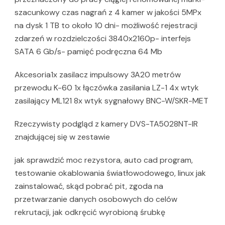
szacunkowy czas nagrań z 4 kamer w jakości 5MPx
na dysk 1 TB to około 10 dni- możliwość rejestracji
zdarzeń w rozdzielczości 3840x2160p- interfejs
SATA 6 Gb/s- pamięć podręczna 64 Mb
Akcesoria1x zasilacz impulsowy 3A20 metrów
przewodu K-60 1x łączówka zasilania LZ-1 4x wtyk
zasilający ML121 8x wtyk sygnałowy BNC-W/SKR-MET
Rzeczywisty podgląd z kamery DVS-TA5028NT-IR
znajdującej się w zestawie
jak sprawdzić moc rezystora, auto cad program,
testowanie okablowania światłowodowego, linux jak
zainstalować, skąd pobrać pit, zgoda na
przetwarzanie danych osobowych do celów
rekrutacji, jak odkręcić wyrobioną śrubkę