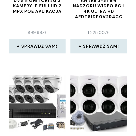
DVS MONITORING 2
ANNKE SYSTEM
KAMERY IP FULLHD 2
NADZORU WIDEO 8CH
MPX POE APLIKACJA
4K ULTRA HD
AEDT81DP0V2R4CC
899,99
ZŁ
1 225,00
ZŁ
SPRAWDŹ SAM!
SPRAWDŹ SAM!