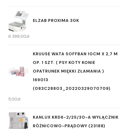
ELZAB PROXIMA 30K
6 399,00
zł
KRUUSE WATA SOFFBAN 10CM X 2,7 M
OP. 1 SZT. ( PSY KOTY KONIE
OPATRUNEK MIĘKKI ZŁAMANIA )
169013
(083C28803_20220329070709)
11,00
zł
KANLUX KRD6-2/25/30-A WYŁĄCZNIK
RÓŻNICOWO-PRĄDOWY (23188)