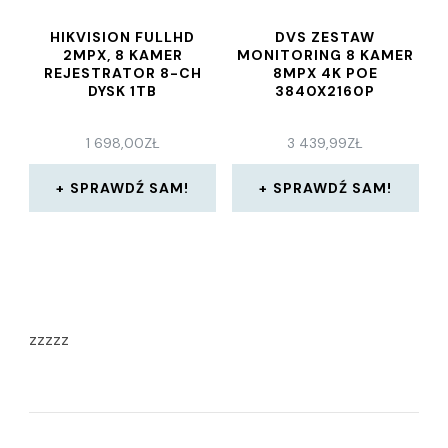
HIKVISION FULLHD
DVS ZESTAW
2MPX, 8 KAMER
MONITORING 8 KAMER
REJESTRATOR 8-CH
8MPX 4K POE
DYSK 1TB
3840X2160P
1 698,00
ZŁ
3 439,99
ZŁ
SPRAWDŹ SAM!
SPRAWDŹ SAM!
zzzzz