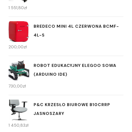
1 551,80
zł
BREDECO MINI 4L CZERWONA BCMF-
4L-S
200,00
zł
ROBOT EDUKACYJNY ELEGOO SOWA
(ARDUINO IDE)
730,00
zł
P&C KRZESŁO BIUROWE B10CRRP
JASNOSZARY
1 450,83
zł