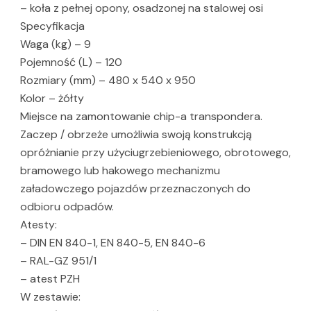
– koła z pełnej opony, osadzonej na stalowej osi
Specyfikacja
Waga (kg) – 9
Pojemność (L) – 120
Rozmiary (mm) – 480 x 540 x 950
Kolor – żółty
Miejsce na zamontowanie chip-a transpondera.
Zaczep / obrzeże umożliwia swoją konstrukcją
opróżnianie przy użyciugrzebieniowego, obrotowego,
bramowego lub hakowego mechanizmu
załadowczego pojazdów przeznaczonych do
odbioru odpadów.
Atesty:
– DIN EN 840-1, EN 840-5, EN 840-6
– RAL-GZ 951/1
– atest PZH
W zestawie: