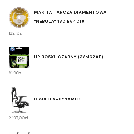
MAKITA TARCZA DIAMENTOWA
"NEBULA" 180 B54019
122,18
zł
HP 305XL CZARNY (3YM62AE)
81,90
zł
DIABLO V-DYNAMIC
2 197,00
zł