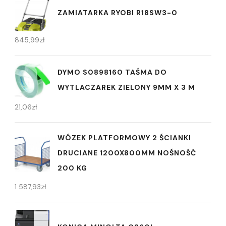
ZAMIATARKA RYOBI R18SW3-0
845,99
zł
DYMO S0898160 TAŚMA DO
WYTLACZAREK ZIELONY 9MM X 3 M
21,06
zł
WÓZEK PLATFORMOWY 2 ŚCIANKI
DRUCIANE 1200X800MM NOŚNOŚĆ
200 KG
1 587,93
zł