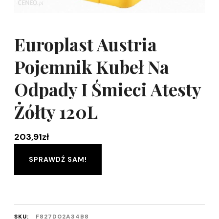
Europlast Austria
Pojemnik Kubeł Na
Odpady I Śmieci Atesty
Żółty 120L
203,91
zł
SPRAWDŹ SAM!
SKU:
F827D02A34B8