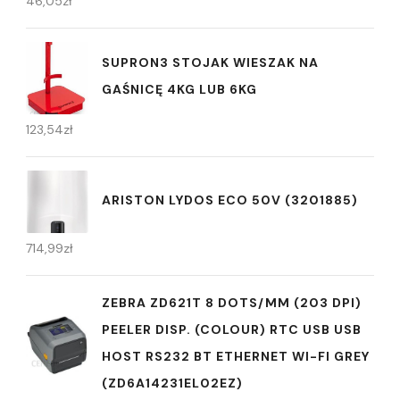
46,05
zł
SUPRON3 STOJAK WIESZAK NA
GAŚNICĘ 4KG LUB 6KG
123,54
zł
ARISTON LYDOS ECO 50V (3201885)
714,99
zł
ZEBRA ZD621T 8 DOTS/MM (203 DPI)
PEELER DISP. (COLOUR) RTC USB USB
HOST RS232 BT ETHERNET WI-FI GREY
(ZD6A14231EL02EZ)