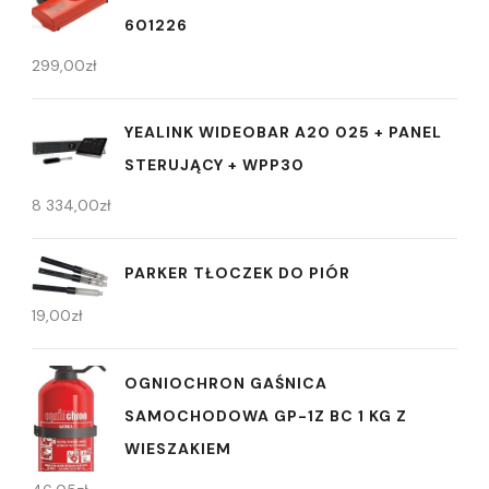
601226
299,00
zł
YEALINK WIDEOBAR A20 025 + PANEL
STERUJĄCY + WPP30
8 334,00
zł
PARKER TŁOCZEK DO PIÓR
19,00
zł
OGNIOCHRON GAŚNICA
SAMOCHODOWA GP-1Z BC 1 KG Z
WIESZAKIEM