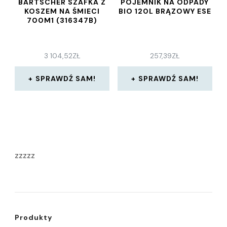
BARTSCHER SZAFKA Z
POJEMNIK NA ODPADY
KOSZEM NA ŚMIECI
BIO 120L BRĄZOWY ESE
700M1 (316347B)
3 104,52
ZŁ
257,39
ZŁ
SPRAWDŹ SAM!
SPRAWDŹ SAM!
zzzzz
Produkty