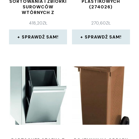
SORTOWANIA I ZBIÓRKI
PLASTIKOWYCH
SUROWCÓW
(274026)
WTÓRNYCH Z
OCYNKOWANEJ BLACHY
418,20
ZŁ
270,60
ZŁ
STALOWEJ
SPRAWDŹ SAM!
SPRAWDŹ SAM!