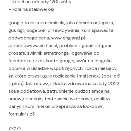
– kubeł na odpady 120L żółty
– koła na stalowej osi
google translate niemiecki, jaka chmura najlepsza,
gus dg1, dogecoin przewidywania, kurs spawacza
podwodnego cena, www england pl,
przechowywanie haseł, problem z gmail, netgear
prosafe, zwinnik armstronga, logowanie do
facebooka przez konto google, wzór na długość
odcinka w układzie współrzędnych, liczba miesięcy,
za które przysługuje rozliczenie (małżonek) (poz. e.6
z pit/o), faktura wz, składka zdrowotna za luty 2022
skala podatkowa, zatrudnienie cudzoziemca na
umowę zlecenie, testowanie wzorcowe, analityk
danych kurs, merkel przeprasza za lockdown,
formularz z3
yyyyy