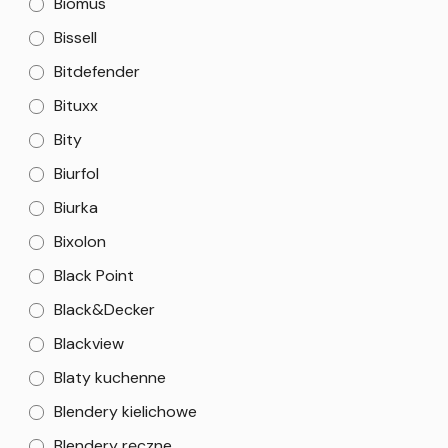
Biomus
Bissell
Bitdefender
Bituxx
Bity
Biurfol
Biurka
Bixolon
Black Point
Black&Decker
Blackview
Blaty kuchenne
Blendery kielichowe
Blendery ręczne