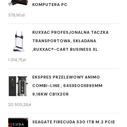
KOMPUTERA PC
579,90
zł
RUXXAC PROFESJONALNA TACZKA
TRANSPORTOWA, SKŁADANA
,RUXXAC®-CART BUSINESS XL
1 014,75
zł
EKSPRES PRZELEWOWY ANIMO
COMBI-LINE , 645X500X895MM
9,18KW CB1X20R
20 505,28
zł
SEAGATE FIRECUDA 530 1TB M.2 PCIE