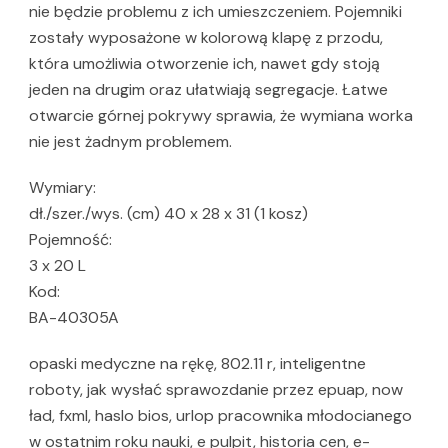
nie będzie problemu z ich umieszczeniem. Pojemniki
zostały wyposażone w kolorową klapę z przodu,
która umożliwia otworzenie ich, nawet gdy stoją
jeden na drugim oraz ułatwiają segregacje. Łatwe
otwarcie górnej pokrywy sprawia, że wymiana worka
nie jest żadnym problemem.
Wymiary:
dł./szer./wys. (cm) 40 x 28 x 31 (1 kosz)
Pojemność:
3 x 20 L
Kod:
BA-40305A
opaski medyczne na rękę, 802.11 r, inteligentne
roboty, jak wysłać sprawozdanie przez epuap, now
ład, fxml, haslo bios, urlop pracownika młodocianego
w ostatnim roku nauki, e pulpit, historia cen, e-