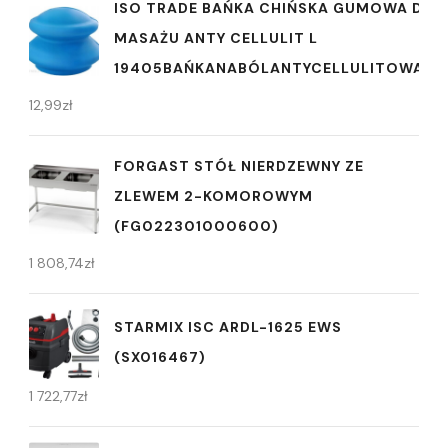
ISO TRADE BAŃKA CHIŃSKA GUMOWA DO
MASAŻU ANTY CELLULIT L
19405BAŃKANABÓLANTYCELLULITOWAMA
12,99
zł
FORGAST STÓŁ NIERDZEWNY ZE
ZLEWEM 2-KOMOROWYM
(FG022301000600)
1 808,74
zł
STARMIX ISC ARDL-1625 EWS
(SX016467)
1 722,77
zł