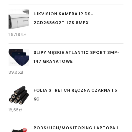
HIKVISION KAMERA IP DS-
2CD2686G2T-IZS 8MPX
1 971,94
zł
SLIPY MĘSKIE ATLANTIC SPORT 3MP-
147 GRANATOWE
89,85
zł
FOLIA STRETCH RĘCZNA CZARNA 1,5
KG
18,55
zł
PODSŁUCH/MONITORING LAPTOPA I