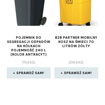
POJEMNIK DO
B2B PARTNER MOBILNY
SEGREGACJI ODPADÓW
KOSZ NA ŚMIECI 70
NA KÓŁKACH
LITRÓW ŻÓŁTY
POJEMNOŚĆ 240 L
(KOLOR ANTRACYT)
175,64
ZŁ
206,64
ZŁ
SPRAWDŹ SAM!
SPRAWDŹ SAM!