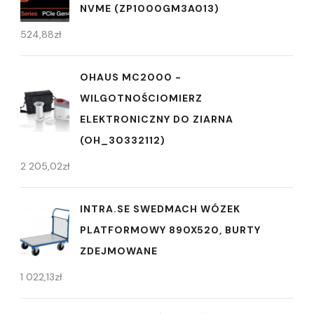
NVME (ZP1000GM3A013)
524,88
zł
OHAUS MC2000 -
WILGOTNOŚCIOMIERZ
ELEKTRONICZNY DO ZIARNA
(OH_30332112)
2 205,02
zł
INTRA.SE SWEDMACH WÓZEK
PLATFORMOWY 890X520, BURTY
ZDEJMOWANE
1 022,13
zł