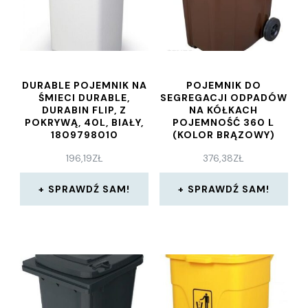
DURABLE POJEMNIK NA
POJEMNIK DO
ŚMIECI DURABLE,
SEGREGACJI ODPADÓW
DURABIN FLIP, Z
NA KÓŁKACH
POKRYWĄ, 40L, BIAŁY,
POJEMNOŚĆ 360 L
1809798010
(KOLOR BRĄZOWY)
196,19
ZŁ
376,38
ZŁ
SPRAWDŹ SAM!
SPRAWDŹ SAM!