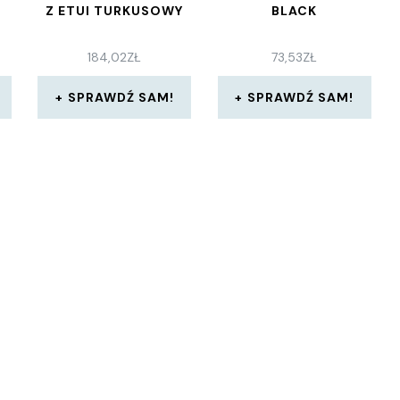
Z ETUI TURKUSOWY
BLACK
184,02
ZŁ
73,53
ZŁ
SPRAWDŹ SAM!
SPRAWDŹ SAM!