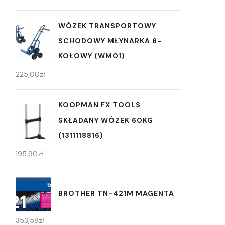
WÓZEK TRANSPORTOWY
SCHODOWY MŁYNARKA 6-
KOŁOWY (WM01)
225,00
zł
KOOPMAN FX TOOLS
SKŁADANY WÓZEK 60KG
(1311118816)
195,90
zł
BROTHER TN-421M MAGENTA
353,58
zł