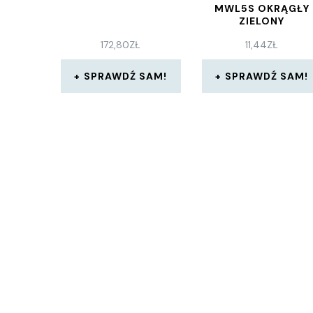
MWL5S OKRĄGŁY
ZIELONY
172,80
ZŁ
11,44
ZŁ
SPRAWDŹ SAM!
SPRAWDŹ SAM!