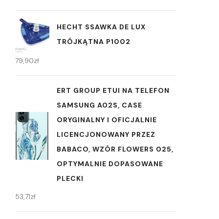
HECHT SSAWKA DE LUX
TRÓJKĄTNA P1002
79,90
zł
ERT GROUP ETUI NA TELEFON
SAMSUNG A02S, CASE
ORYGINALNY I OFICJALNIE
LICENCJONOWANY PRZEZ
BABACO, WZÓR FLOWERS 025,
OPTYMALNIE DOPASOWANE
PLECKI
53,71
zł