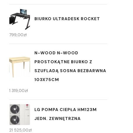
BIURKO ULTRADESK ROCKET
799,00
zł
N-WOOD N-WOOD
PROSTOKĄTNE BIURKO Z
SZUFLADĄ SOSNA BEZBARWNA
103X75CM
1 319,00
zł
LG POMPA CIEPŁA HM123M
JEDN. ZEWNĘTRZNA
21 525,00
zł