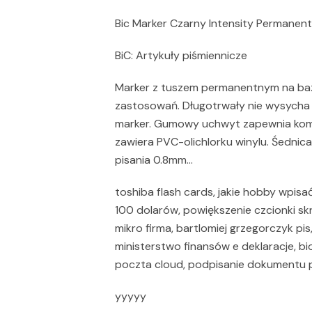
Bic Marker Czarny Intensity Permanent
BiC: Artykuły piśmiennicze
Marker z tuszem permanentnym na bazi
zastosowań. Długotrwały nie wysycha 
marker. Gumowy uchwyt zapewnia komf
zawiera PVC-olichlorku winylu. Śednica
pisania 0.8mm…
toshiba flash cards, jakie hobby wpisa
100 dolarów, powiększenie czcionki skr
mikro firma, bartlomiej grzegorczyk pi
ministerstwo finansów e deklaracje, bi
poczta cloud, podpisanie dokumentu p
yyyyy