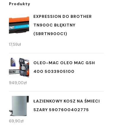
Produkty
EXPRESSION DO BROTHER
TN900C BŁĘKITNY
(SBRTN900C1)
17,59
zł
OLEO-MAC OLEO MAC GSH
400 5033905100
949,00
zł
ŁAZIENKOWY KOSZ NA ŚMIECI
SZARY 5907600402775
69,90
zł