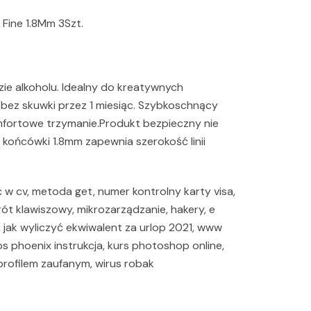
 Fine 1.8Mm 3Szt.
e alkoholu. Idealny do kreatywnych
bez skuwki przez 1 miesiąc. Szybkoschnący
ortowe trzymanie.Produkt bezpieczny nie
 końcówki 1.8mm zapewnia szerokość linii
ć w cv, metoda get, numer kontrolny karty visa,
ót klawiszowy, mikrozarządzanie, hakery, e
s, jak wyliczyć ekwiwalent za urlop 2021, www
os phoenix instrukcja, kurs photoshop online,
rofilem zaufanym, wirus robak