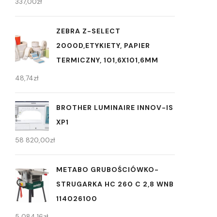
337,00
zł
ZEBRA Z-SELECT
2000D,ETYKIETY, PAPIER
TERMICZNY, 101,6X101,6MM
48,74
zł
BROTHER LUMINAIRE INNOV-IS
XP1
58 820,00
zł
METABO GRUBOŚCIÓWKO-
STRUGARKA HC 260 C 2,8 WNB
114026100
5 084,16
zł