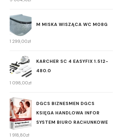
M MISKA WISZĄCA WC M08G
1 299,00
zł
KARCHER SC 4 EASYFIX 1.512-
480.0
1 098,00
zł
DGCS BIZNESMEN DGCS
KSIĘGA HANDLOWA INFOR
SYSTEM BIURO RACHUNKOWE
1 918,80
zł