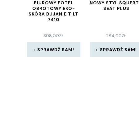
BIUROWY FOTEL
NOWY STYL SQUER
OBROTOWY EKO-
SEAT PLUS
SKÓRA BUJANIE TILT
7410
308,00
ZŁ
284,00
ZŁ
SPRAWDŹ SAM!
SPRAWDŹ SAM!