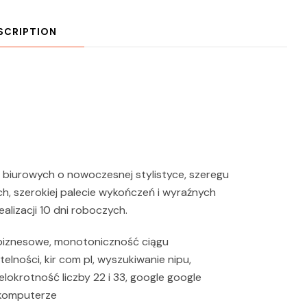
SCRIPTION
i biurowych o nowoczesnej stylistyce, szeregu
, szerokiej palecie wykończeń i wyraźnych
ealizacji 10 dni roboczych.
a biznesowe, monotoniczność ciągu
lności, kir com pl, wyszukiwanie nipu,
elokrotność liczby 22 i 33, google google
a komputerze