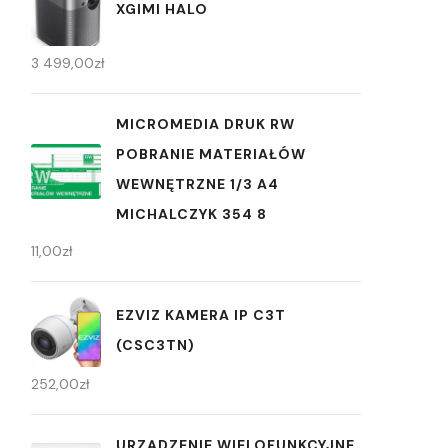
XGIMI HALO
3 499,00
zł
MICROMEDIA DRUK RW
POBRANIE MATERIAŁÓW
WEWNĘTRZNE 1/3 A4
MICHALCZYK 354 8
11,00
zł
EZVIZ KAMERA IP C3T
(CSC3TN)
252,00
zł
URZĄDZENIE WIELOFUNKCYJNE