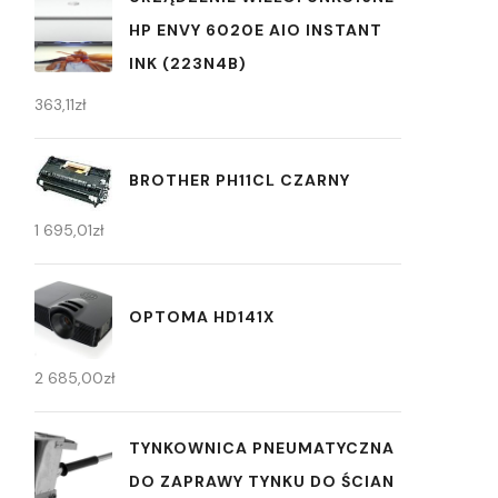
HP ENVY 6020E AIO INSTANT
INK (223N4B)
363,11
zł
BROTHER PH11CL CZARNY
1 695,01
zł
OPTOMA HD141X
2 685,00
zł
TYNKOWNICA PNEUMATYCZNA
DO ZAPRAWY TYNKU DO ŚCIAN