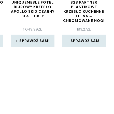
TO
UNIQUEMEBLE FOTEL
B2B PARTNER
BIUROWY KRZESŁO
PLASTIKOWE
APOLLO SKID CZARNY
KRZESŁO KUCHENNE
SLATEGREY
ELENA –
CHROMOWANE NOGI
POMARAŃCZOWY
1 049,99
ZŁ
183,27
ZŁ
SPRAWDŹ SAM!
SPRAWDŹ SAM!