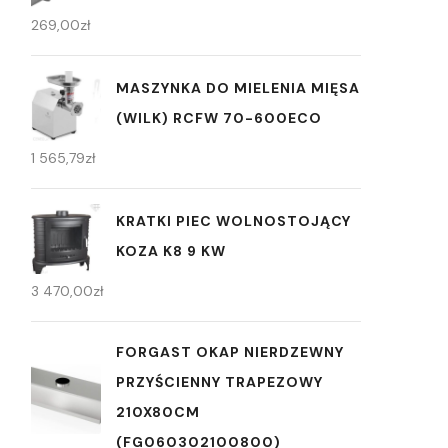
269,00
zł
MASZYNKA DO MIELENIA MIĘSA
(WILK) RCFW 70-600ECO
1 565,79
zł
KRATKI PIEC WOLNOSTOJĄCY
KOZA K8 9 KW
3 470,00
zł
FORGAST OKAP NIERDZEWNY
PRZYŚCIENNY TRAPEZOWY
210X80CM
(FG060302100800)