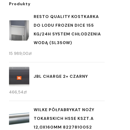
Produkty
RESTO QUALITY KOSTKARKA
DO LODU FROZEN DICE 155
KG/24H SYSTEM CHŁODZENIA
WODĄ (SL350W)
15 989,00
zł
JBL CHARGE 2+ CZARNY
466,54
zł
WILKE PÓŁFABRYKAT NOŻY
TOKARSKICH HSSE KSZT.A
12,0X160MM 8227810052