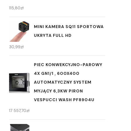
115,80
zł
MINI KAMERA SQ11 SPORTOWA
UKRYTA FULL HD
30,99
zł
PIEC KONWEKCYJNO-PAROWY
4X GN1/1 , 600X400
AUTOMATYCZNY SYSTEM
MYJĄCY 6,3KW PIRON
VESPUCCI WASH PF8904U
17 557,70
zł