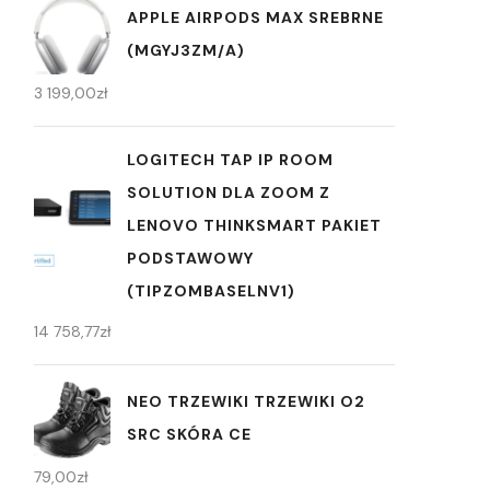
APPLE AIRPODS MAX SREBRNE
(MGYJ3ZM/A)
3 199,00
zł
LOGITECH TAP IP ROOM
SOLUTION DLA ZOOM Z
LENOVO THINKSMART PAKIET
PODSTAWOWY
(TIPZOMBASELNV1)
14 758,77
zł
NEO TRZEWIKI TRZEWIKI O2
SRC SKÓRA CE
79,00
zł