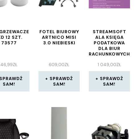
GRZEWACZE
FOTEL BIUROWY
STREAMSOFT
ED 12 SZT.
ARTNICO MISI
ALA KSIĘGA
73577
3.0 NIEBIESKI
PODATKOWA
DLA BIUR
RACHUNKOWYCH
BEZ LIMITU FIRM
46,99
ZŁ
609,00
ZŁ
1 049,00
ZŁ
SPRAWDŹ
SPRAWDŹ
SPRAWDŹ
SAM!
SAM!
SAM!