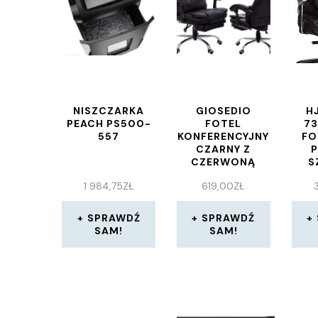
NISZCZARKA
GIOSEDIO
H
PEACH PS500-
FOTEL
73
557
KONFERENCYJNY
FO
CZARNY Z
CZERWONĄ
S
NICIĄ FBK004R
SKÓ
1 984,75
ZŁ
619,00
ZŁ
Z PODNÓŻKIEM,
ROZKŁADANE
OBC
OPARCIE
SPRAWDŹ
SPRAWDŹ
W
SAM!
SAM!
WY
R
W