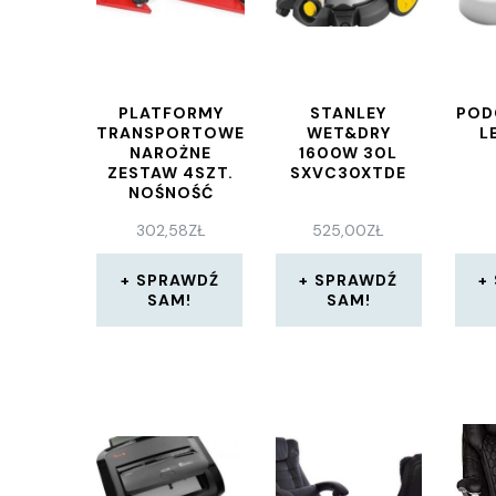
PLATFORMY
STANLEY
POD
TRANSPORTOWE
WET&DRY
L
NAROŻNE
1600W 30L
ZESTAW 4SZT.
SXVC30XTDE
NOŚNOŚĆ
600KG
302,58
ZŁ
525,00
ZŁ
SPRAWDŹ
SPRAWDŹ
SAM!
SAM!