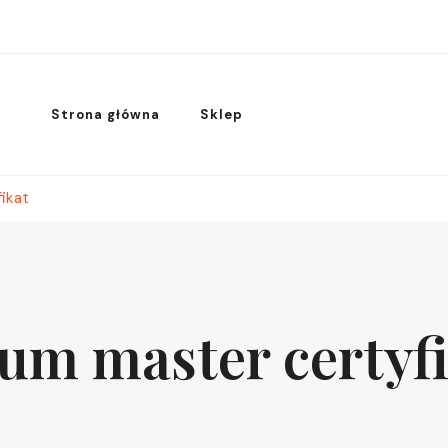
Strona główna
Sklep
ikat
um master certyf