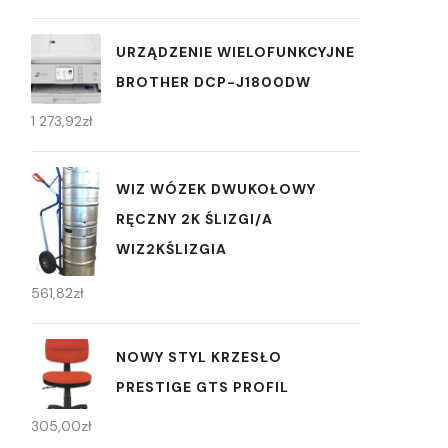
URZĄDZENIE WIELOFUNKCYJNE
BROTHER DCP-J1800DW
1 273,92
zł
WIZ WÓZEK DWUKOŁOWY
RĘCZNY 2K ŚLIZGI/A
WIZ2KŚLIZGIA
561,82
zł
NOWY STYL KRZESŁO
PRESTIGE GTS PROFIL
305,00
zł