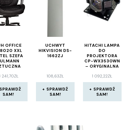
JH OFFICE
UCHWYT
HITACHI LAMPA
8020 XXL
HIKVISION DS-
DO
TEL SZEFA
1662ZJ
PROJEKTORA
PULMANN
CP-WX3530WN
ZTUCZNA
– ORYGINALNA
RA CZARNY
LAMPA Z
3 241,70
ZŁ
108,63
ZŁ
1 092,22
ZŁ
BIUROWY
MODUŁEM
IĄŻENIE DO
(DT01481)
180KG
SPRAWDŹ
SPRAWDŹ
SPRAWDŹ
YGODNIE
SAM!
SAM!
SAM!
ŚCIEŁANY Z
EGULACJĄ
YSOKOŚCI