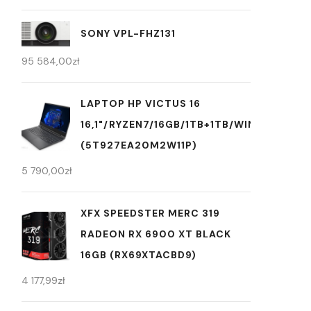
SONY VPL-FHZ131
95 584,00
zł
LAPTOP HP VICTUS 16
16,1"/RYZEN7/16GB/1TB+1TB/WIN11
(5T927EA20M2W11P)
5 790,00
zł
XFX SPEEDSTER MERC 319
RADEON RX 6900 XT BLACK
16GB (RX69XTACBD9)
4 177,99
zł