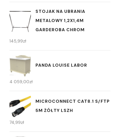
STOJAK NA UBRANIA
METALOWY 1,2X1,4M
GARDEROBA CHROM
145,99
zł
PANDA LOUISE LABOR
4 059,00
zł
MICROCONNECT CAT8.1 S/FTP
5M ŻÓŁTY LSZH
74,99
zł