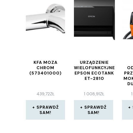
KFA MOZA
URZĄDZENIE
CHROM
WIELOFUNKCYJNE
O
(573401000)
EPSON ECOTANK
PR
ET-2810
MO
D
439,72
ZŁ
1 008,91
ZŁ
SPRAWDŹ
SPRAWDŹ
SAM!
SAM!