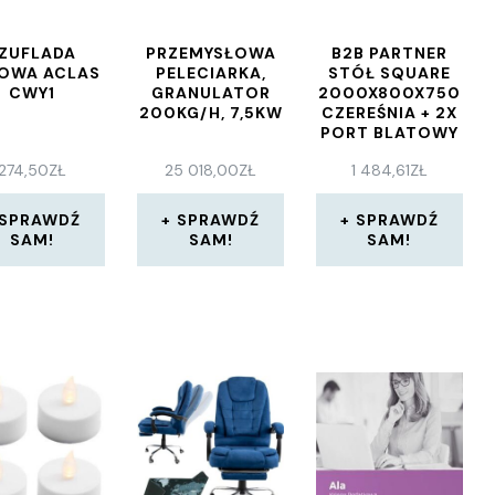
ZUFLADA
PRZEMYSŁOWA
B2B PARTNER
OWA ACLAS
PELECIARKA,
STÓŁ SQUARE
CWY1
GRANULATOR
2000X800X750
200KG/H, 7,5KW
CZEREŚNIA + 2X
PORT BLATOWY
TYP V
274,50
ZŁ
25 018,00
ZŁ
1 484,61
ZŁ
SPRAWDŹ
SPRAWDŹ
SPRAWDŹ
SAM!
SAM!
SAM!