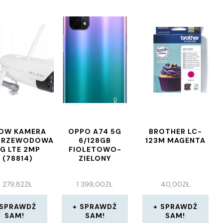
OW KAMERA
OPPO A74 5G
BROTHER LC-
PRZEWODOWA
6/128GB
123M MAGENTA
G LTE 2MP
FIOLETOWO-
(78814)
ZIELONY
279,82
ZŁ
1 399,00
ZŁ
40,00
ZŁ
SPRAWDŹ
SPRAWDŹ
SPRAWDŹ
SAM!
SAM!
SAM!