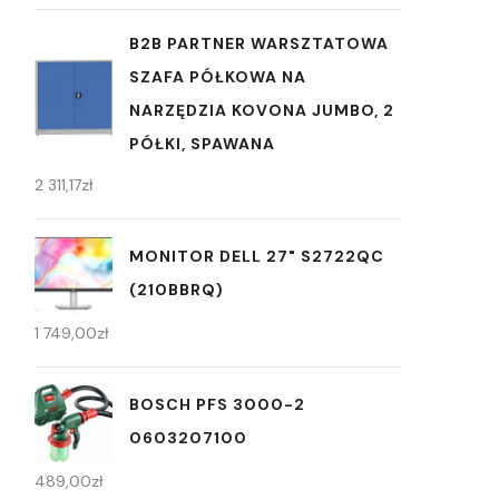
B2B PARTNER WARSZTATOWA
SZAFA PÓŁKOWA NA
NARZĘDZIA KOVONA JUMBO, 2
PÓŁKI, SPAWANA
2 311,17
zł
MONITOR DELL 27" S2722QC
(210BBRQ)
1 749,00
zł
BOSCH PFS 3000-2
0603207100
489,00
zł