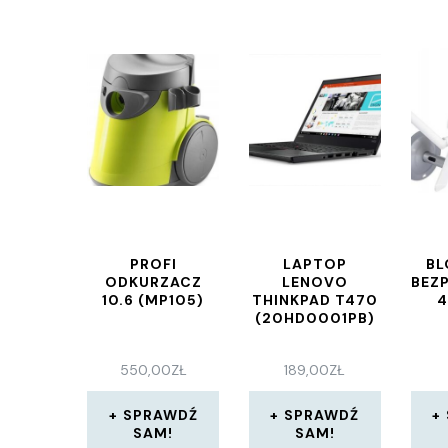
PROFI
LAPTOP
BL
ODKURZACZ
LENOVO
BEZ
10.6 (MP105)
THINKPAD T470
4
(20HD0001PB)
550,00
ZŁ
189,00
ZŁ
SPRAWDŹ
SPRAWDŹ
SAM!
SAM!