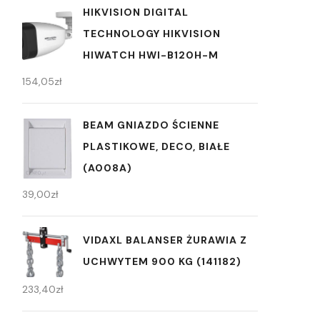
HIKVISION DIGITAL
TECHNOLOGY HIKVISION
HIWATCH HWI-B120H-M
154,05
zł
BEAM GNIAZDO ŚCIENNE
PLASTIKOWE, DECO, BIAŁE
(A008A)
39,00
zł
VIDAXL BALANSER ŻURAWIA Z
UCHWYTEM 900 KG (141182)
233,40
zł