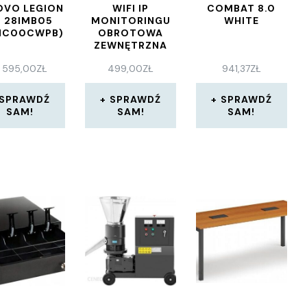
OVO LEGION
WIFI IP
COMBAT 8.0
 28IMB05
MONITORINGU
WHITE
NC00CWPB)
OBROTOWA
ZEWNĘTRZNA
(MT5682)
 595,00
ZŁ
499,00
ZŁ
941,37
ZŁ
SPRAWDŹ
SPRAWDŹ
SPRAWDŹ
SAM!
SAM!
SAM!