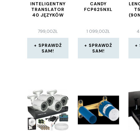
INTELIGENTNY
CANDY
LEN
TRANSLATOR
FCP625NXL
T5
40 JĘZYKÓW
(90
799,00
ZŁ
1 099,00
ZŁ
4
SPRAWDŹ
SPRAWDŹ
SAM!
SAM!