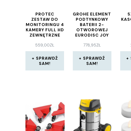
PROTEC
GROHE ELEMENT
S
ZESTAW DO
PODTYNKOWY
KAS
MONITORINGU 4
BATERII 2-
KAMERY FULL HD
OTWOROWEJ
ZEWNĘTRZNE
EURODISC JOY
23429000
559,00
ZŁ
778,95
ZŁ
SPRAWDŹ
SPRAWDŹ
SAM!
SAM!