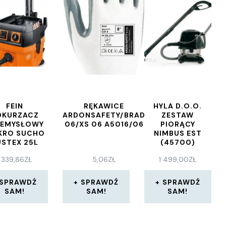
FEIN
RĘKAWICE
HYLA D.O.O.
DKURZACZ
ARDONSAFETY/BRAD
ZESTAW
ZEMYSŁOWY
06/XS 06 A5016/06
PIORĄCY
KRO SUCHO
NIMBUS EST
USTEX 25L
(45700)
1 339,86
ZŁ
5,06
ZŁ
1 499,00
ZŁ
SPRAWDŹ
SPRAWDŹ
SPRAWDŹ
SAM!
SAM!
SAM!