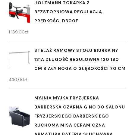
HOLZMANN TOKARKA Z
BEZSTOPNIOWĄ REGULACJĄ
PRĘDKOŚCI D300F
1 189,00
zł
STELAŻ RAMOWY STOŁU BIURKA NY
131A DŁUGOŚĆ REGULOWNA 120 180
CM BIAŁY NOGA O GŁĘBOKOŚCI 70 CM
430,00
zł
MYJNIA MYJKA FRYZJERSKA
BARBERSKA CZARNA GINO DO SALONU
FRYZJERSKIEGO BARBERSKIEGO
RUCHOMA MISA CERAMICZNA
ARMATURA BATERIA SŁUCHAWKA