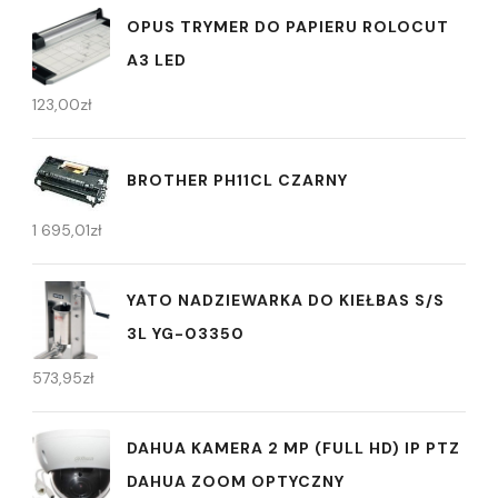
OPUS TRYMER DO PAPIERU ROLOCUT
A3 LED
123,00
zł
BROTHER PH11CL CZARNY
1 695,01
zł
YATO NADZIEWARKA DO KIEŁBAS S/S
3L YG-03350
573,95
zł
DAHUA KAMERA 2 MP (FULL HD) IP PTZ
DAHUA ZOOM OPTYCZNY