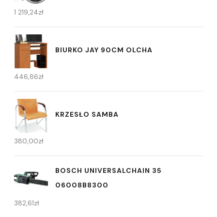
1 219,24
zł
BIURKO JAY 90CM OLCHA
446,86
zł
KRZESŁO SAMBA
380,00
zł
BOSCH UNIVERSALCHAIN 35
06008B8300
382,61
zł