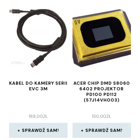
KABEL DO KAMERY SERII
ACER CHIP DMD S8060
EVC 3M
6402 PROJEKTOR
PD100 PD112
(57J14VH003)
189,00
ZŁ
150,00
ZŁ
SPRAWDŹ SAM!
SPRAWDŹ SAM!