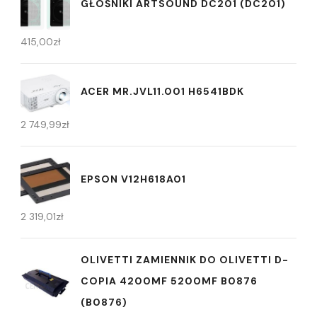
GŁOŚNIKI ARTSOUND DC201 (DC201)
415,00
zł
ACER MR.JVL11.001 H6541BDK
2 749,99
zł
EPSON V12H618A01
2 319,01
zł
OLIVETTI ZAMIENNIK DO OLIVETTI D-
COPIA 4200MF 5200MF B0876
(B0876)