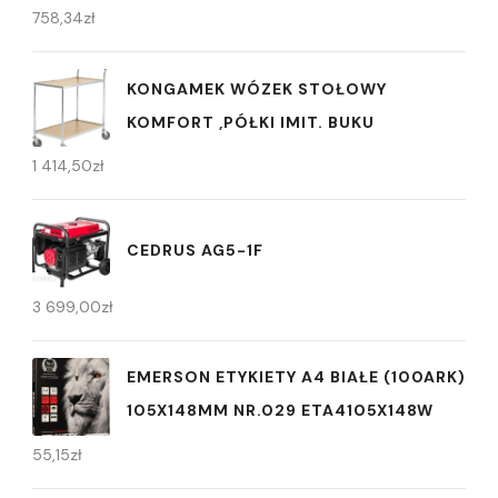
758,34
zł
KONGAMEK WÓZEK STOŁOWY
KOMFORT ,PÓŁKI IMIT. BUKU
1 414,50
zł
CEDRUS AG5-1F
3 699,00
zł
EMERSON ETYKIETY A4 BIAŁE (100ARK)
105X148MM NR.029 ETA4105X148W
55,15
zł