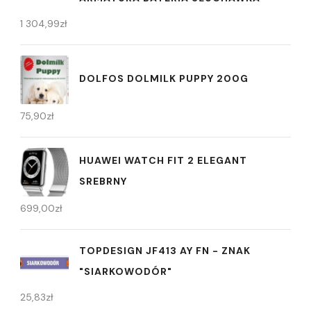
1 304,99
zł
DOLFOS DOLMILK PUPPY 200G
75,90
zł
HUAWEI WATCH FIT 2 ELEGANT
SREBRNY
699,00
zł
TOPDESIGN JF413 AY FN - ZNAK
"SIARKOWODÓR"
25,83
zł